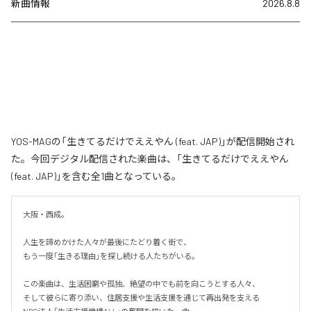
新曲情報
2026.8.8
YOS-MAGの「生きてるだけでええやん (feat. JAP)」が配信開始され
た。今回デジタル配信された楽曲は、「生きてるだけでええやん
(feat. JAP)」を含む全1曲となっている。
大阪・西成。

人生を諦めかけた人々が最後にたどり着く街で、

もう一度「生きる理由」を探し続ける人たちがいる。

この楽曲は、生活困窮や孤独、絶望の中でも前を向こうとする人々、

そして彼らに寄り添い、住居支援や生活支援を通じて再出発を支える
