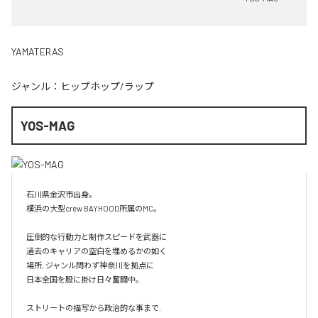
YAMATERAS
ジャンル：
ヒップホップ/ラップ
YOS-MAG
石川県金沢市出身。

横浜の大型crew BAYHOOD所属のMC。

圧倒的な行動力と制作スピードを武器に

過去のキャリアの空白を埋めるかの如く

場所, ジャンル問わず神奈川を拠点に

日本全国を股に掛け日々奮闘中。

ストリートの描写から政治的な事まで.
