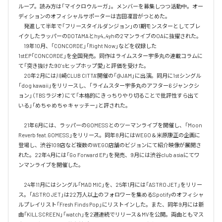
ループ。読み方は「マイクロウルーガ」。メンバーを募集しつつ活動中。オー
ディションのオフィシャルサポーターは吉田凜音がつとめた。

　発進して半年で「フリースタイルダンジョン」の1期モンスターとしてブレ
イクしたラッパーのDOTAMAとhy4_4yhの2マンライブのOAに抜擢された。

　19年10月、「CONCORDE」「Right Now」などを収録した
1stEP「CONCORDE」を全国発売。同作はライムスター宇多丸の連載コラムに
て「突き抜けた90’sヒップホップ愛」と評価を受けた。

　20年2月には川崎CLUB CITTA’開催の「@JAM」に出演。同月に1stシングル
「dog kawaii」をリリースし、「ライムスター宇多丸のアフター6 ジャンクシ
ョン」（TBSラジオ）にて「本格的にきっちりやり切ることで批評性すら出て
いる」「めちゃめちゃキャッチー」と評された。

　21年6月には、ラッパーのGOMESSとのツーマンライブを開催し、「Moon 
Reverb feat.GOMESS」をリリース。同年8月にはWEGO＆米原康正の企画に
登場し、渋谷109店など複数のWEGO店舗のビジョンにて紹介映像が展開さ
れた。22年4月には「Go Forward EP」を発売、9月には渋谷club asiaにてワ
ンマンライブを開催した。

　24年11月にはシングル「MAD MIC」を、25年1月には「ASTRO JET」をリリー
ス。「ASTRO JET」は22万人以上のフォロワーを集めるSpotifyのオフィシャ
ルプレイリスト「Fresh Finds Pop」にリストインした。また、同年9月には新
曲「KILL SCREEN」「watch」を2週連続でリリース＆MVを公開。両曲ともマス