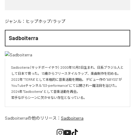
ジャンル：
ヒップホップ/ラップ
Sadboiterra
Sadboiterra（サッドボーイテラ） 2000年10月3日生まれ、日系ブラジル人と
して日本で育った。 13歳からフリースタイルラップ、楽曲制作を初める。 
2022年 "TERRA" として本格的に音楽活動を開始。 デビュー作の "ABYSS" が
YouTubeチャンネル "03-performance" にて公開され一躍注目を浴びた。 
2024年 "Sadboiterra" として音楽活動を再会。

若手ながらシーンに欠かせない存在となっている。
Sadboiterra
の他のリリース：
Sadboiterra