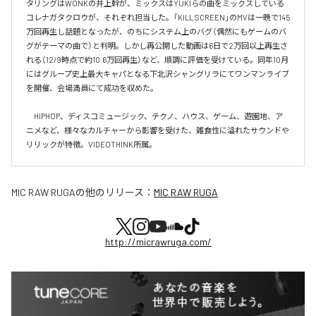
タリングはWONKの井上幹が、ミックスはYUKIらの曲をミックスしている
コレナガタクロウが、それぞれ担当した。「KILL SCREEN」のMVは一晩で145
万回再生し話題となったが、のちにシステム上のバグ（偶然にもゲームのバ
グがテーマの曲で）と判明。しかし再公開した動画は6日で2万回以上再生さ
れる（12/9時点で約10.6万回再生）など、順調に評価を受けている。同年10月
にはグループ史上最大キャパとなる下北沢シャングリラにてワンマンライブ
を開催、会場満員にて成功を収めた。

　HIPHOP、ディスコミュージック、テクノ、ハウス、ゲーム、遊園地、ア
ニメなど、様々なカルチャーから影響を受けた、雑食性に溢れたサウンドや
リリックが特徴。VIDEOTHINK所属。
MIC RAW RUGA
の他のリリース：
MIC RAW RUGA
http://micrawruga.com/