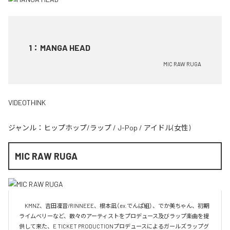
1
：
MANGA HEAD
MIC RAW RUGA
VIDEOTHINK
ジャンル：
ヒップホップ/ラップ
/
J-Pop
/
アイドル(女性)
MIC RAW RUGA
　KMNZ、吉田凜音/RINNEEE、根本凪（ex.でんぱ組）、でか美ちゃん、初期
ライムベリーなど、数々のアーティストをプロデュース及びラップ楽曲を提
供して来た、E TICKET PRODUCTIONプロデュースによるガールズラップグ