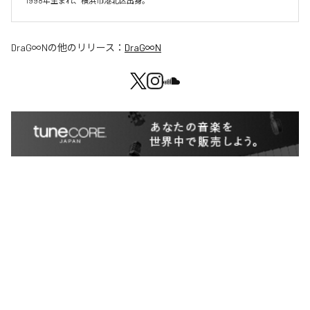
1998年生まれ、横浜市港北区出身。
DraG∞N
の他のリリース：
DraG∞N