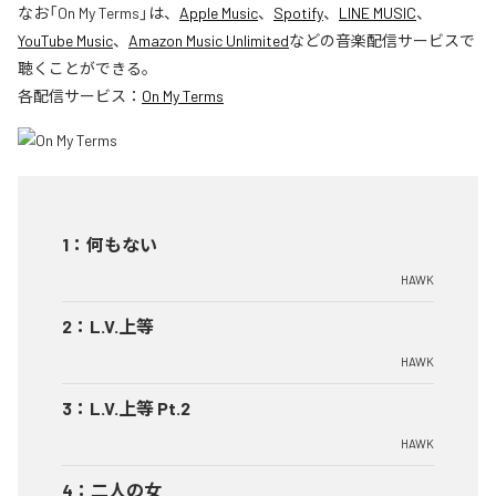
なお「
On My Terms
」は、
Apple Music
、
Spotify
、
LINE MUSIC
、
YouTube Music
、
Amazon Music Unlimited
などの音楽配信サービスで
聴くことができる。
各配信サービス：
On My Terms
1
：
何もない
HAWK
2
：
L.V.上等
HAWK
3
：
L.V.上等 Pt.2
HAWK
4
：
二人の女