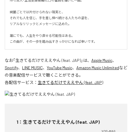
NPO法人「生活支援機構ALL」の奮闘を描いた一曲。

綺麗ごとでは片付けられない現実と、

それでも人を信じ、手を差し伸べ続ける人たちの姿を、

リアルなリリックとメッセージに込めた。

誰にでも、人生をやり直せる可能性はある。

この曲が、その一歩を踏み出すきっかけになれば幸いです。
なお「
生きてるだけでええやん (feat. JAP)
」は、
Apple Music
、
Spotify
、
LINE MUSIC
、
YouTube Music
、
Amazon Music Unlimited
など
の音楽配信サービスで聴くことができる。
各配信サービス：
生きてるだけでええやん (feat. JAP)
1
：
生きてるだけでええやん (feat. JAP)
YOS-MAG