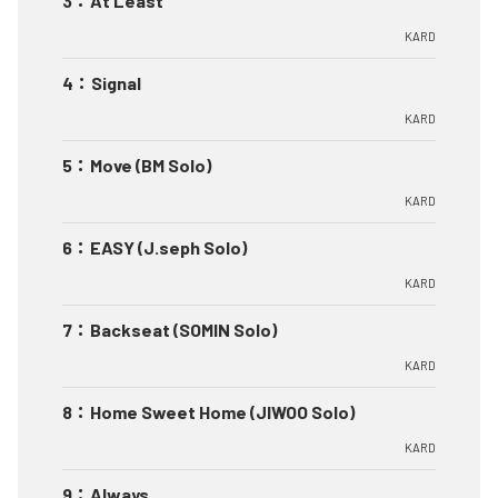
3
：
At Least
KARD
4
：
Signal
KARD
5
：
Move (BM Solo)
KARD
6
：
EASY (J.seph Solo)
KARD
7
：
Backseat (SOMIN Solo)
KARD
8
：
Home Sweet Home (JIWOO Solo)
KARD
9
：
Always