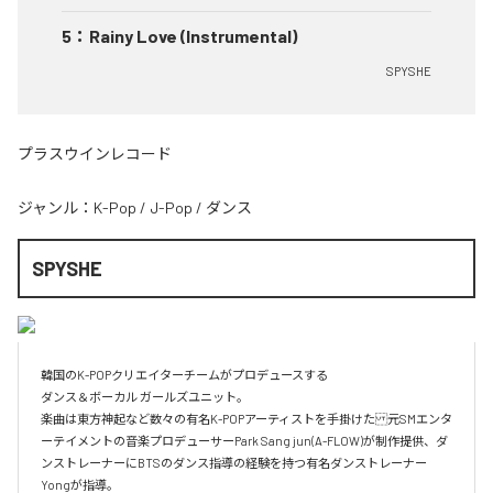
5
：
Rainy Love (Instrumental)
SPYSHE
プラスウインレコード
ジャンル：
K-Pop
/
J-Pop
/
ダンス
SPYSHE
韓国のK-POPクリエイターチームがプロデュースする

ダンス＆ボーカル ガールズユニット。

楽曲は東方神起など数々の有名K-POPアーティストを手掛けた元SMエンタ
ーテイメントの音楽プロデューサーPark Sang jun(A-FLOW)が制作提供、ダ
ンストレーナーにBTSのダンス指導の経験を持つ有名ダンストレーナー
Yongが指導。
