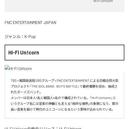
Hi-Fi Un!corn
FNC ENTERTAINMENT JAPAN
ジャンル：
K-Pop
Hi-Fi Un!corn
TBS × 韓国放送局 SBSグループ × FNC ENTERTAINMENT による日韓合同大型
プロジェクト『THE IDOL BAND : BOY’S BATTLE』で最終優勝を収め、結成さ
れたボーイズバンド。

メンバーは日本人1名と韓国人4名ので構成されている。『Hi-Fi Un!corn』と
いうグループ名には音楽の神髄とも言える「純粋な情熱」の象徴になり、質の
Hi-Fi Un!corn
の他のリリース：
Hi-Fi Un!corn