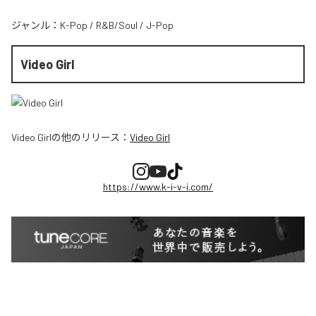
ジャンル：
K-Pop
/
R&B/Soul
/
J-Pop
Video Girl
Video Girl
の他のリリース：
Video Girl
https://www.k-i-v-i.com/