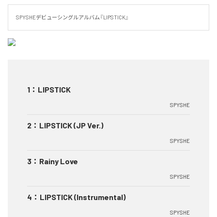
SPYSHEデビューシングルアルバム『LIPSTICK』
1
：
LIPSTICK
SPYSHE
2
：
LIPSTICK (JP Ver.)
SPYSHE
3
：
Rainy Love
SPYSHE
4
：
LIPSTICK (Instrumental)
SPYSHE