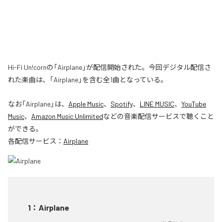
Hi-Fi Un!cornの「Airplane」が配信開始された。今回デジタル配信さ
れた楽曲は、「Airplane」を含む全1曲となっている。
なお「
Airplane
」は、
Apple Music
、
Spotify
、
LINE MUSIC
、
YouTube
Music
、
Amazon Music Unlimited
などの音楽配信サービスで聴くこと
ができる。
各配信サービス：
Airplane
1
：
Airplane