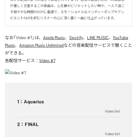
が優しく交差するこの楽曲は、心を静かにリセットしたい時や、一人で過ご
す穏やかな時間のBGMに最適で、エモーショナルなインディーポップやアン
ビエントR&Bを好むリスナーの心に深く響く一曲に仕上がっています。
なお「
Video #7
」は、
Apple Music
、
Spotify
、
LINE MUSIC
、
YouTube
Music
、
Amazon Music Unlimited
などの音楽配信サービスで聴くこと
ができる。
各配信サービス：
Video #7
1
：
Aquarius
Video Girl
2
：
FINAL
Video Girl