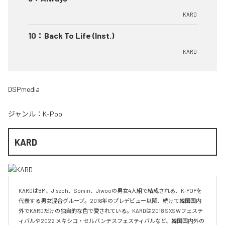
KARD
10
：
Back To Life (Inst.)
KARD
DSPmedia
ジャンル：
K-Pop
KARD
KARDはBM、J.seph、Somin、Jiwooの男女4人組で結成される、K-POPを
代表する男女混合グループ。2016年のプレデビュー以降、続けて韓国国内
外でKARDだけの独自的な色で愛されている。KARDは2018 SXSWフェステ
ィバルや2022 メキシコ・セルバンテスフェスティバルなど、韓国国内外の