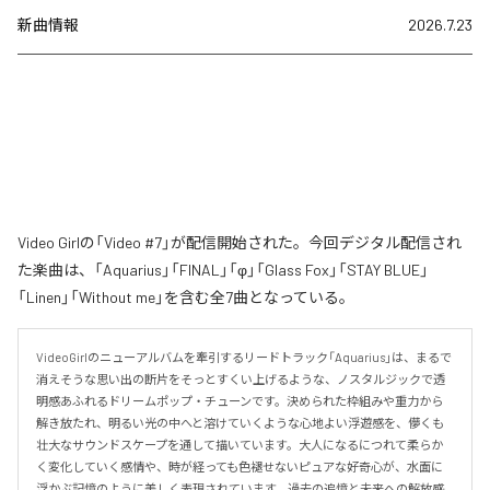
新曲情報
2026.7.23
Video Girlの「Video #7」が配信開始された。今回デジタル配信され
た楽曲は、「Aquarius」「FINAL」「φ」「Glass Fox」「STAY BLUE」
「Linen」「Without me」を含む全7曲となっている。
VideoGirlのニューアルバムを牽引するリードトラック「Aquarius」は、まるで
消えそうな思い出の断片をそっとすくい上げるような、ノスタルジックで透
明感あふれるドリームポップ・チューンです。決められた枠組みや重力から
解き放たれ、明るい光の中へと溶けていくような心地よい浮遊感を、儚くも
壮大なサウンドスケープを通して描いています。大人になるにつれて柔らか
く変化していく感情や、時が経っても色褪せないピュアな好奇心が、水面に
浮かぶ記憶のように美しく表現されています。過去の追憶と未来への解放感