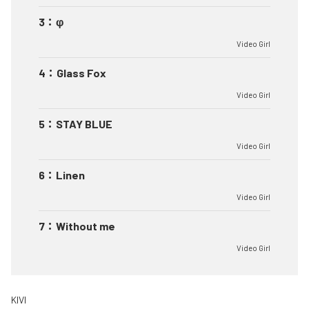
3
：
φ
Video Girl
4
：
Glass Fox
Video Girl
5
：
STAY BLUE
Video Girl
6
：
Linen
Video Girl
7
：
Without me
Video Girl
KIVI