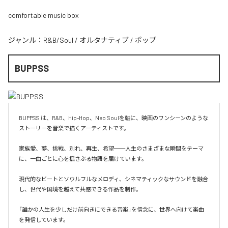
comfortable music box
ジャンル：
R&B/Soul
/
オルタナティブ
/
ポップ
BUPPSS
BUPPSS は、R&B、Hip-Hop、Neo Soulを軸に、映画のワンシーンのような
ストーリーを音楽で描くアーティストです。

家族愛、夢、挑戦、別れ、再生、希望──人生のさまざまな瞬間をテーマ
に、一曲ごとに心を揺さぶる物語を届けています。

現代的なビートとソウルフルなメロディ、シネマティックなサウンドを融合
し、世代や国境を越えて共感できる作品を制作。

「誰かの人生を少しだけ前向きにできる音楽」を信念に、世界へ向けて楽曲
を発信しています。