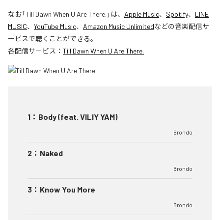
なお「
Till Dawn When U Are There.
」は、
Apple Music
、
Spotify
、
LINE
MUSIC
、
YouTube Music
、
Amazon Music Unlimited
などの音楽配信サ
ービスで聴くことができる。
各配信サービス：
Till Dawn When U Are There.
1
：
Body (feat. VILIY YAM)
Brondo
2
：
Naked
Brondo
3
：
Know You More
Brondo