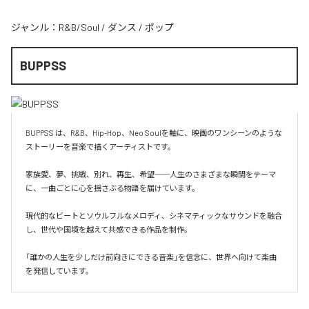
ジャンル：
R&B/Soul
/
ダンス
/
ポップ
BUPPSS
BUPPSS は、R&B、Hip-Hop、Neo Soulを軸に、映画のワンシーンのような
ストーリーを音楽で描くアーティストです。

家族愛、夢、挑戦、別れ、再生、希望──人生のさまざまな瞬間をテーマ
に、一曲ごとに心を揺さぶる物語を届けています。

現代的なビートとソウルフルなメロディ、シネマティックなサウンドを融合
し、世代や国境を越えて共感できる作品を制作。

「誰かの人生を少しだけ前向きにできる音楽」を信念に、世界へ向けて楽曲
を発信しています。