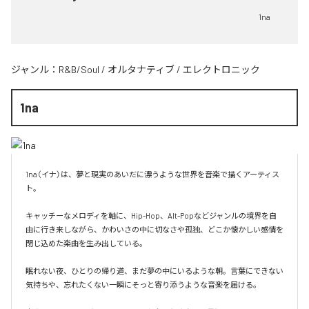
1na
ジャンル：
R&B/Soul
/
オルタナティブ
/
エレクトロニック
1na
1na（イナ）は、夢と現実のあいだに漂うような世界を音楽で描くアーティス
ト。

キャッチーなメロディを軸に、Hip-Hop、Alt-Popなどジャンルの境界を自
由に行き来しながら、かわいさの中に切なさや孤独、どこか懐かしい感情を
閉じ込めた楽曲を生み出している。

眠れない夜、ひとりの帰り道、まだ夢の中にいるような朝。言葉にできない
気持ちや、忘れたくない一瞬にそっと寄り添うような音楽を届ける。
