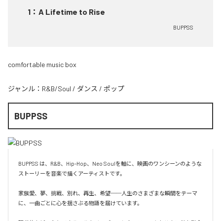
1
：
A Lifetime to Rise
BUPPSS
comfortable music box
ジャンル：
R&B/Soul
/
ダンス
/
ポップ
BUPPSS
BUPPSS は、R&B、Hip-Hop、Neo Soulを軸に、映画のワンシーンのような
ストーリーを音楽で描くアーティストです。

家族愛、夢、挑戦、別れ、再生、希望──人生のさまざまな瞬間をテーマ
に、一曲ごとに心を揺さぶる物語を届けています。
