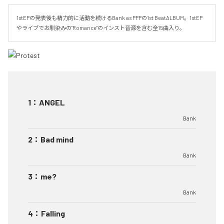
1stEPの発表後も精力的に活動を続けるBank as PPPの1st BeatALBUM。1stEP
やライブでお馴染みの"Romance"のインスト音源を含む全15曲入り。
1
：
ANGEL
Bank
2
：
Bad mind
Bank
3
：
me?
Bank
4
：
Falling