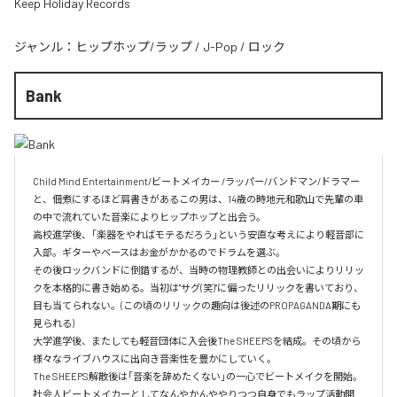
Keep Holiday Records
ジャンル：
ヒップホップ/ラップ
/
J-Pop
/
ロック
Bank
Child Mind Entertainment/ビートメイカー /ラッパー/バンドマン/ドラマー 
と、佃煮にするほど肩書きがあるこの男は、14歳の時地元和歌山で先輩の車
の中で流れていた音楽によりヒップホップと出会う。

高校進学後、｢楽器をやればモテるだろう｣という安直な考えにより軽音部に
入部。ギターやベースはお金がかかるのでドラムを選ぶ。

その後ロックバンドに倒錯するが、当時の物理教師との出会いによりリリッ
クを本格的に書き始める。当初は"サグ(笑)"に偏ったリリックを書いており、
目も当てられない。(この頃のリリックの趣向は後述のPROPAGANDA期にも
見られる)

大学進学後、またしても軽音団体に入会後The SHEEPSを結成。その頃から
様々なライブハウスに出向き音楽性を豊かにしていく。

The SHEEPS解散後は｢音楽を辞めたくない｣の一心でビートメイクを開始。
社会人ビートメイカーとしてなんやかんややりつつ自身でもラップ活動開