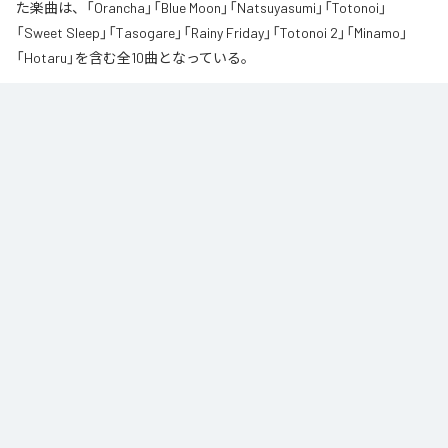
た楽曲は、「Orancha」「Blue Moon」「Natsuyasumi」「Totonoi」
「Sweet Sleep」「Tasogare」「Rainy Friday」「Totonoi 2」「Minamo」
「Hotaru」を含む全10曲となっている。
夏の風と癒しのノスタルギアを

ORANCHAが贈る最新Lofi Beatsアルバム『August』は、「癒し」と「ノスタルジ
ア」をテーマにした、夏に寄り添う1枚です。

朝から始まりゆっくりと夕方へ導き夜風へ

どこか懐かしく、胸が締め付けられるようなメロディと、心地よいローファ
イ・ビート。

窓から吹き抜ける風を感じながら、ゆったりとした時間をお過ごしくださ
い。

読書や作業のお供に、そして寝る前のBGMなどリラックスした時間をお過ご
しください
なお「
Augast
」は、
Apple Music
、
Spotify
、
LINE MUSIC
、
YouTube
Music
、
Amazon Music Unlimited
などの音楽配信サービスで聴くこと
ができる。
各配信サービス：
Augast