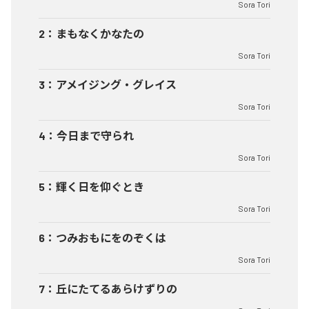
Sora Tori
2
：
まもなくかなたの
Sora Tori
3
：
アメイジング・グレイス
Sora Tori
4
：
今日まで守られ
Sora Tori
5
：
輝く日を仰ぐとき
Sora Tori
6
：
つみおもにをのぞくは
Sora Tori
7
：
丘にたてるあらけずりの