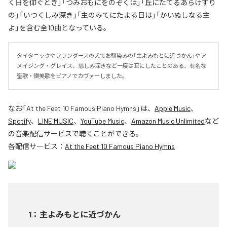
く日を仰ぐとき」「つみおもにをのぞくは」「丘にたてるあらけずり
の」「いつくしみ深き」「主のみてにたよる日は」「かいぬしなる主
よ」を含む全10曲となっている。
タイタニックやフランダースの犬でお馴染みの「主よみもとに近づかん」やア
メイジング・グレイス、慈しみ深きなど一度は耳にしたことのある、有名な
聖歌・讃美歌をピアノでカヴァーしました。
なお「
At the Feet 10 Famous Piano Hymns
」は、
Apple Music
、
Spotify
、
LINE MUSIC
、
YouTube Music
、
Amazon Music Unlimited
など
の音楽配信サービスで聴くことができる。
各配信サービス：
At the Feet 10 Famous Piano Hymns
1
：
主よみもとに近づかん