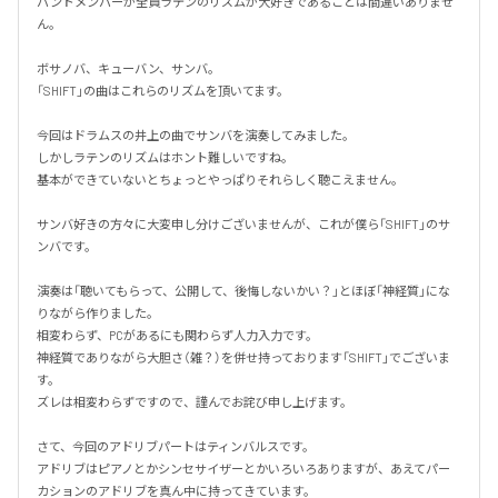
バンドメンバーが全員ラテンのリズムが大好きであることは間違いありませ
ん。

ボサノバ、キューバン、サンバ。

「SHIFT」の曲はこれらのリズムを頂いてます。

今回はドラムスの井上の曲でサンバを演奏してみました。

しかしラテンのリズムはホント難しいですね。

基本ができていないとちょっとやっぱりそれらしく聴こえません。

サンバ好きの方々に大変申し分けございませんが、これが僕ら「SHIFT」のサ
ンバです。

演奏は「聴いてもらって、公開して、後悔しないかい？」とほぼ「神経質」にな
りながら作りました。

相変わらず、PCがあるにも関わらず人力入力です。

神経質でありながら大胆さ（雑？）を併せ持っております「SHIFT」でございま
す。

ズレは相変わらずですので、謹んでお詫び申し上げます。

さて、今回のアドリブパートはティンバルスです。

アドリブはピアノとかシンセサイザーとかいろいろありますが、あえてパー
カションのアドリブを真ん中に持ってきています。
