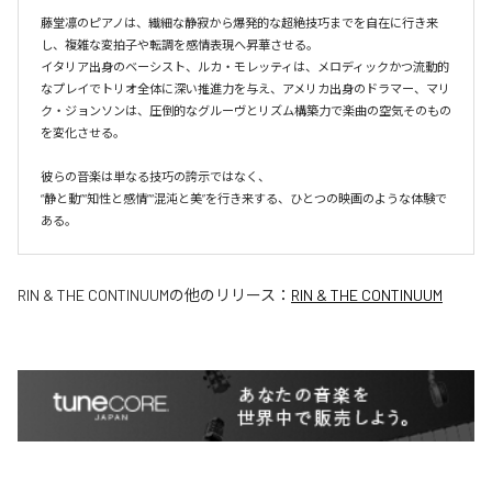
藤堂凛のピアノは、繊細な静寂から爆発的な超絶技巧までを自在に行き来
し、複雑な変拍子や転調を感情表現へ昇華させる。

イタリア出身のベーシスト、ルカ・モレッティは、メロディックかつ流動的
なプレイでトリオ全体に深い推進力を与え、アメリカ出身のドラマー、マリ
ク・ジョンソンは、圧倒的なグルーヴとリズム構築力で楽曲の空気そのもの
を変化させる。

彼らの音楽は単なる技巧の誇示ではなく、

“静と動”“知性と感情”“混沌と美”を行き来する、ひとつの映画のような体験で
ある。
RIN & THE CONTINUUM
の他のリリース：
RIN & THE CONTINUUM