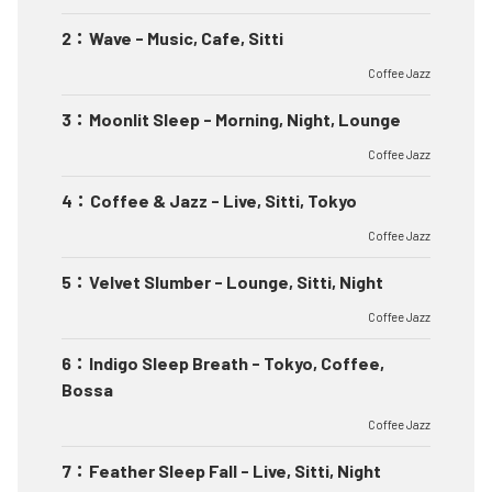
2
：
Wave - Music, Cafe, Sitti
Coffee Jazz
3
：
Moonlit Sleep - Morning, Night, Lounge
Coffee Jazz
4
：
Coffee & Jazz - Live, Sitti, Tokyo
Coffee Jazz
5
：
Velvet Slumber - Lounge, Sitti, Night
Coffee Jazz
6
：
Indigo Sleep Breath - Tokyo, Coffee,
Bossa
Coffee Jazz
7
：
Feather Sleep Fall - Live, Sitti, Night