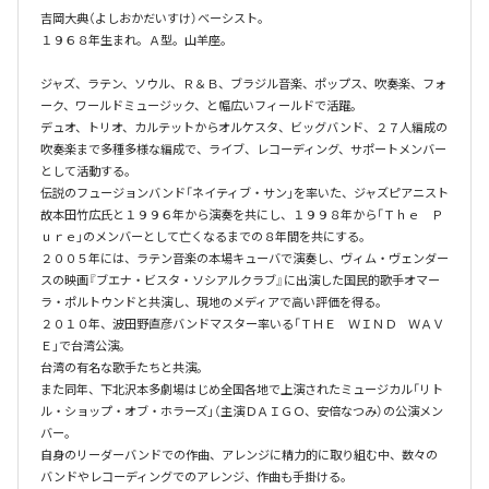
吉岡大典（よしおかだいすけ）ベーシスト。

１９６８年生まれ。Ａ型。山羊座。

ジャズ、ラテン、ソウル、Ｒ＆Ｂ、ブラジル音楽、ポップス、吹奏楽、フォ
ーク、ワールドミュージック、と幅広いフィールドで活躍。

デュオ、トリオ、カルテットからオルケスタ、ビッグバンド、２７人編成の
吹奏楽まで多種多様な編成で、ライブ、レコーディング、サポートメンバー
として活動する。

伝説のフュージョンバンド「ネイティブ・サン」を率いた、ジャズピアニスト
故本田竹広氏と１９９６年から演奏を共にし、１９９８年から「Ｔｈｅ　Ｐ
ｕｒｅ」のメンバーとして亡くなるまでの８年間を共にする。

２００５年には、ラテン音楽の本場キューバで演奏し、ヴィム・ヴェンダー
スの映画『ブエナ・ビスタ・ソシアルクラブ』に出演した国民的歌手オマー
ラ・ポルトウンドと共演し、現地のメディアで高い評価を得る。

２０１０年、波田野直彦バンドマスター率いる「ＴＨＥ　ＷＩＮＤ　ＷＡＶ
Ｅ」で台湾公演。

台湾の有名な歌手たちと共演。

また同年、下北沢本多劇場はじめ全国各地で上演されたミュージカル「リト
ル・ショップ・オブ・ホラーズ」（主演ＤＡＩＧＯ、安倍なつみ）の公演メン
バー。

自身のリーダーバンドでの作曲、アレンジに精力的に取り組む中、数々の
バンドやレコーディングでのアレンジ、作曲も手掛ける。
