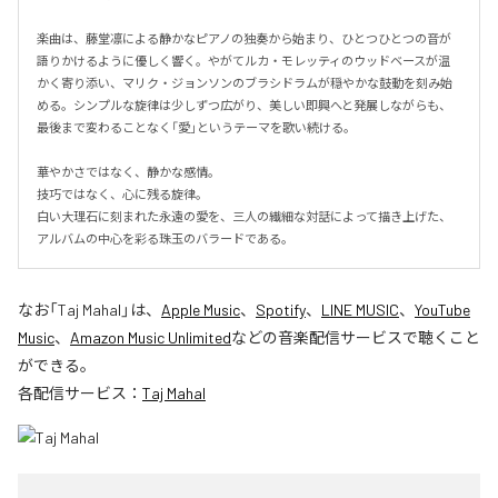
楽曲は、藤堂凛による静かなピアノの独奏から始まり、ひとつひとつの音が
語りかけるように優しく響く。やがてルカ・モレッティのウッドベースが温
かく寄り添い、マリク・ジョンソンのブラシドラムが穏やかな鼓動を刻み始
める。シンプルな旋律は少しずつ広がり、美しい即興へと発展しながらも、
最後まで変わることなく「愛」というテーマを歌い続ける。

華やかさではなく、静かな感情。

技巧ではなく、心に残る旋律。

白い大理石に刻まれた永遠の愛を、三人の繊細な対話によって描き上げた、
アルバムの中心を彩る珠玉のバラードである。
なお「
Taj Mahal
」は、
Apple Music
、
Spotify
、
LINE MUSIC
、
YouTube
Music
、
Amazon Music Unlimited
などの音楽配信サービスで聴くこと
ができる。
各配信サービス：
Taj Mahal