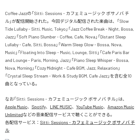
Coffee Jazzの「Sitti: Sessions - カフェミュージック ボサノバ チ
ル」が配信開始された。今回デジタル配信された楽曲は、「Slow
Tide Lullaby - Sitti, Music, Tokyo」「Jazz Coffee Break - Night, Bossa,
Jazz」「Soft Piano Slumber - Coffee, Cafe, Nova」「Distant Sleep
Lullaby - Cafe, Sitti, Bossa」「Warm Sleep Glow - Bossa, Nova,
Music」「Floating Into Sleep - Music, Lounge, Sitti」「Cafe Paris Bar
and Lounge - Paris, Morning, Jazz」「Piano Sleep Whisper - Bossa,
Nova, Morning」「Cozy Midnight - Cafe BGM, Jazz, Relaxation」
「Crystal Sleep Stream - Work & Study BGM, Cafe Jazz」を含む全10
曲となっている。
なお「
Sitti: Sessions - カフェミュージック ボサノバ チル
」は、
Apple Music
、
Spotify
、
LINE MUSIC
、
YouTube Music
、
Amazon Music
Unlimited
などの音楽配信サービスで聴くことができる。
各配信サービス：
Sitti: Sessions - カフェミュージック ボサノバ チ
ル