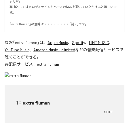
ました。

楽曲としてはメロディラインとベースの絡みを聴いていただけると嬉しいで
す。

「extra flumen」の意味は・・・・・・・・「謎？」です。
なお「
extra fluman
」は、
Apple Music
、
Spotify
、
LINE MUSIC
、
YouTube Music
、
Amazon Music Unlimited
などの音楽配信サービスで
聴くことができる。
各配信サービス：
extra fluman
1
：
extra fluman
SHIFT