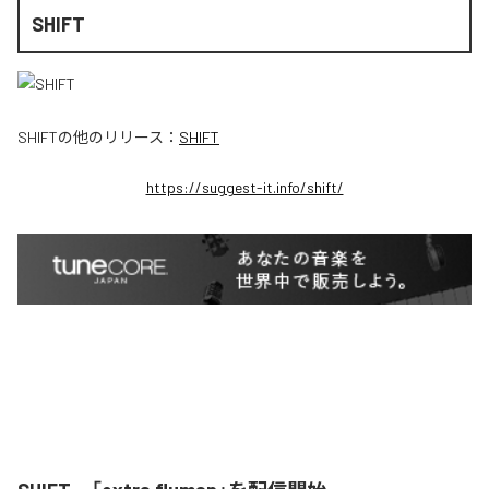
SHIFT
SHIFT
の他のリリース：
SHIFT
https://suggest-it.info/shift/