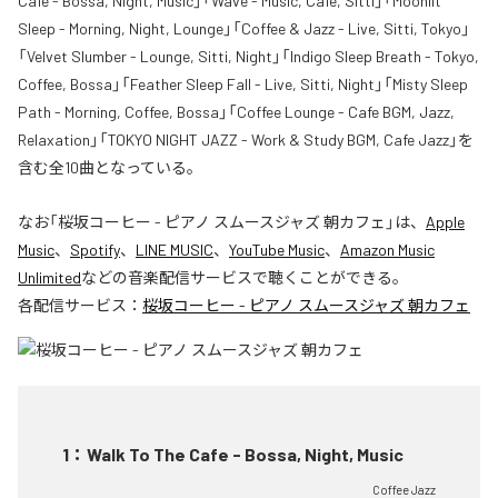
Cafe - Bossa, Night, Music」「Wave - Music, Cafe, Sitti」「Moonlit
Sleep - Morning, Night, Lounge」「Coffee & Jazz - Live, Sitti, Tokyo」
「Velvet Slumber - Lounge, Sitti, Night」「Indigo Sleep Breath - Tokyo,
Coffee, Bossa」「Feather Sleep Fall - Live, Sitti, Night」「Misty Sleep
Path - Morning, Coffee, Bossa」「Coffee Lounge - Cafe BGM, Jazz,
Relaxation」「TOKYO NIGHT JAZZ - Work & Study BGM, Cafe Jazz」を
含む全10曲となっている。
なお「
桜坂コーヒー - ピアノ スムースジャズ 朝カフェ
」は、
Apple
Music
、
Spotify
、
LINE MUSIC
、
YouTube Music
、
Amazon Music
Unlimited
などの音楽配信サービスで聴くことができる。
各配信サービス：
桜坂コーヒー - ピアノ スムースジャズ 朝カフェ
1
：
Walk To The Cafe - Bossa, Night, Music
Coffee Jazz