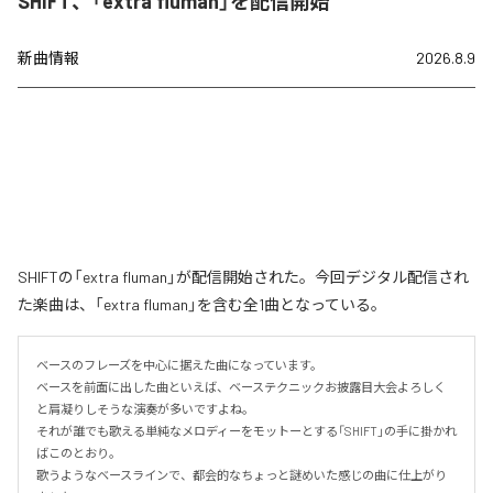
SHIFT、「extra fluman」を配信開始
新曲情報
2026.8.9
SHIFTの「extra fluman」が配信開始された。今回デジタル配信され
た楽曲は、「extra fluman」を含む全1曲となっている。
ベースのフレーズを中心に据えた曲になっています。

ベースを前面に出した曲といえば、ベーステクニックお披露目大会よろしく
と肩凝りしそうな演奏が多いですよね。

それが誰でも歌える単純なメロディーをモットーとする「SHIFT」の手に掛かれ
ばこのとおり。

歌うようなベースラインで、都会的なちょっと謎めいた感じの曲に仕上がり