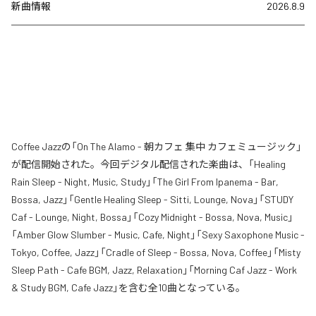
新曲情報
2026.8.9
Coffee Jazzの「On The Alamo - 朝カフェ 集中 カフェミュージック」
が配信開始された。今回デジタル配信された楽曲は、「Healing
Rain Sleep - Night, Music, Study」「The Girl From Ipanema - Bar,
Bossa, Jazz」「Gentle Healing Sleep - Sitti, Lounge, Nova」「STUDY
Caf - Lounge, Night, Bossa」「Cozy Midnight - Bossa, Nova, Music」
「Amber Glow Slumber - Music, Cafe, Night」「Sexy Saxophone Music -
Tokyo, Coffee, Jazz」「Cradle of Sleep - Bossa, Nova, Coffee」「Misty
Sleep Path - Cafe BGM, Jazz, Relaxation」「Morning Caf Jazz - Work
& Study BGM, Cafe Jazz」を含む全10曲となっている。