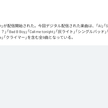
」が配信開始された。今回デジタル配信された楽曲は、「AI」「Say yo
「Bad B Boy」「Call me tonight」「灰ライト」「シングルバッド」「It’s 
ur Love」「クライマー」を含む全9曲となっている。
Apple Music
、
Spotify
、
LINE MUSIC
、
YouTube Music
、
Amazon Mus
信サービスで聴くことができる。
ス：
∞