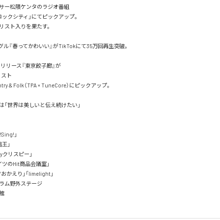
サー松隈ケンタのラジオ番組

ロックシティ」にてピックアップ。

リスト入りを果たす。

ングル『春ってかわいい』がTikTokにて35万回再生突破。

5日リリース『東京餃子廊』が

リスト

ountry & Folk（TPA × TuneCore）にピックアップ。

は「世界は美しいと伝え続けたい」

Sing!」

王」

oyクリスピー」

ツのHit商品会議室」

おかえり」「limelight」

ラム野外ステージ


