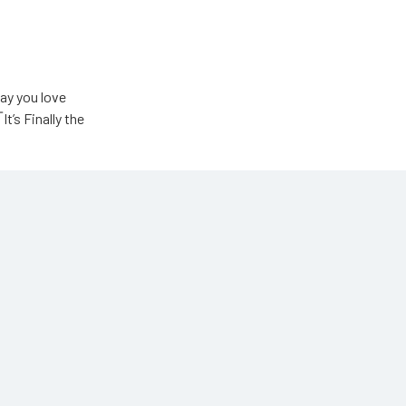
u love
Finally the
ic Unlimited
高瀬統也