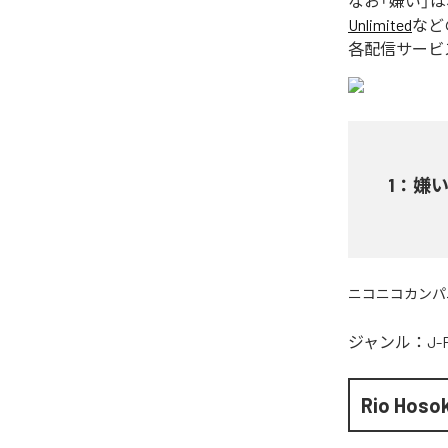
なお「
嫌い
」
Unlimited
など
各配信サービ
1
：
嫌
ニコニコカンパ
ジャンル：
J-
Rio Hoso