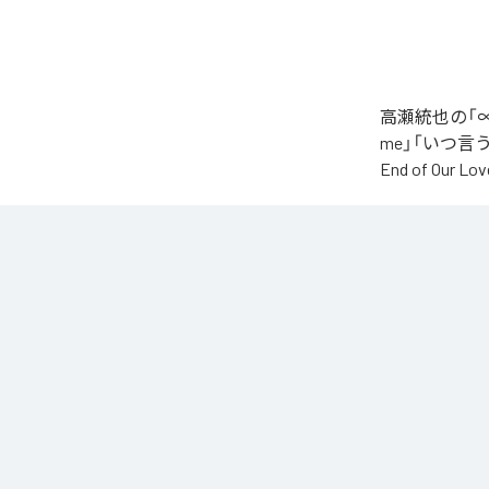
高瀬統也の「∞
me」「いつ言う？」
End of O
なお「
∞
」は、
などの音楽配
各配信サービ
1
：
AI