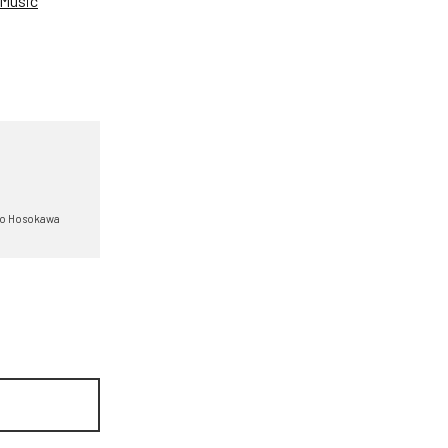
Music
io Hosokawa