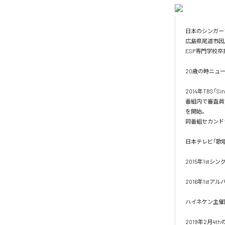
日本のシンガー
広島県尾道市因
ESP専門学校卒
20歳の時ニュ
2014年TBS「Sin
番組内で審査員
を開始。

同番組セカンド
日本テレビ「歌唱
2015年1stシン
2016年1stアル
ハイネケン主催
2019年2月4t