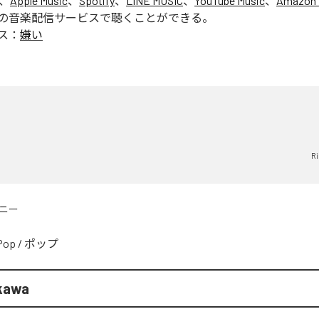
は、
Apple Music
、
Spotify
、
LINE MUSIC
、
YouTube Music
、
Amazon 
の音楽配信サービスで聴くことができる。
ス：
嫌い
い
R
ニー
Pop
/
ポップ
kawa