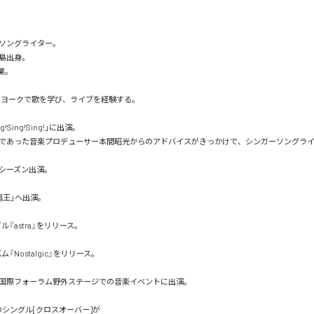
ソングライター。

島出身。

業。

ーヨークで歌を学び、ライブを経験する。

g!Sing!Sing!」に出演。

であった音楽プロデューサー本間昭光からのアドバイスがきっかけで、シンガーソングラ
シーズン出演。

王」へ出演。

グル『astra』をリリース。

バム『Nostalgic』をリリース。

国際フォーラム野外ステージでの音楽イベントに出演。

hのシングル[クロスオーバー]が
