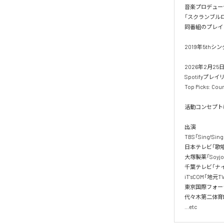
音楽プロデュー
「スクランブル
同番組のプレイ
2019年5thシ
2026年2月2
Spotifyプレイ
Top Picks: C
活動コンセプト
出演

TBS「Sing!Sing!
日本テレビ「歌唱
大塚製薬「Soyj
千葉テレビ「ナイ
iT'sCOM「地元TV
東京国際フォー
代々木第二体育館