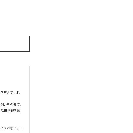
所を与えてくれ
う想いをのせて、
した世界観を展
SNSの総フォロ