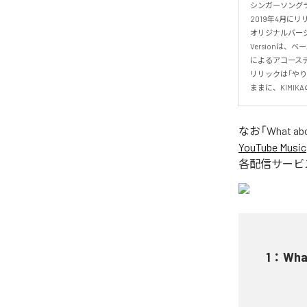
シンガーソングラ
2019年4月にリリ
オリジナルバージョ
Versionは
によるアコーステ
リリックは「や
ままに、KIMI
なお「
What abo
YouTube Music
各配信サービ
1
：
What