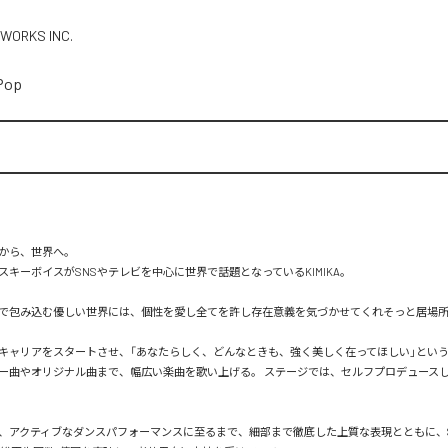
 WORKS INC.
Pop
ら、世界へ。 

キーボイスがSNSやテレビを中心に世界で話題となっているKIMIKA。

で包み込む優しい世界には、個性を愛し全てを許し存在意義を気づかせてくれそっと居場
キャリアをスタートさせ、「あなたらしく、どんなときも、強く美しく在ってほしい」とい
ー曲やオリジナル曲まで、幅広い楽曲を歌い上げる。 ステージでは、セルフプロデュース
、アクティブなダンスパフォーマンスに⾄るまで、細部まで徹底した上質な表現とともに、