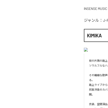
INSENSE MUSIC
ジャンル：
J-
KIMIKA
街の⽚隅の路上か
ソウルフルなハス
その繊細な歌声
る。 

路上ライブから
邦楽洋楽のカバ
開。

⾐装、空間演出