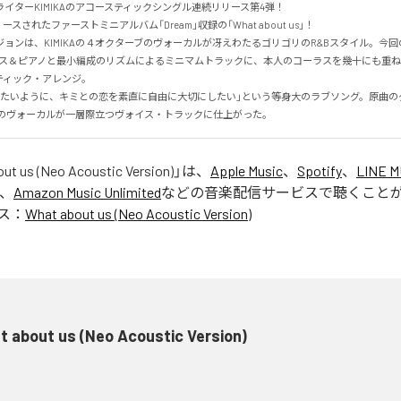
イターKIMIKAのアコースティックシングル連続リリース第4弾！

ースされたファーストミニアルバム「Dream」収録の「What about us」！

ンは、KIMIKAの４オクターブのヴォーカルが冴えわたるゴリゴリのR&Bスタイル。今回のNeo 
、ベース＆ピアノと最小編成のリズムによるミニマムトラックに、本人のコーラスを幾十にも重
ィック・アレンジ。

りたいように、キミとの恋を素直に自由に大切にしたい」という等身大のラブソング。原曲の
KAのヴォーカルが一層際立つヴォイス・トラックに仕上がった。
ut us (Neo Acoustic Version)
」は、
Apple Music
、
Spotify
、
LINE M
、
Amazon Music Unlimited
などの音楽配信サービスで聴くこと
ス：
What about us (Neo Acoustic Version)
 about us (Neo Acoustic Version)