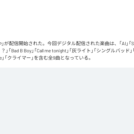
」が配信開始された。今回デジタル配信された楽曲は、「AI」「Say yo
「Bad B Boy」「Call me tonight」「灰ライト」「シングルバッド」「It’s 
ur Love」「クライマー」を含む全9曲となっている。
Apple Music
、
Spotify
、
LINE MUSIC
、
YouTube Music
、
Amazon Mus
信サービスで聴くことができる。
ス：
∞