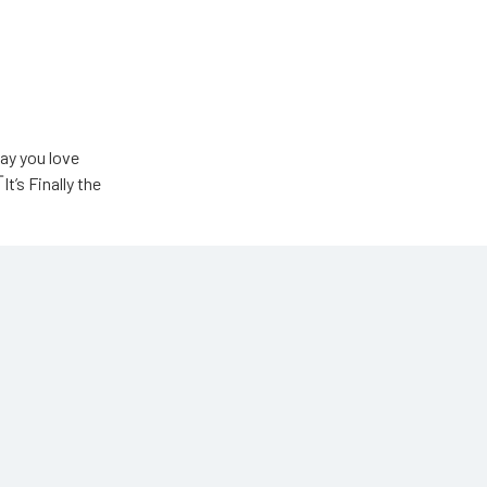
u love
Finally the
ic Unlimited