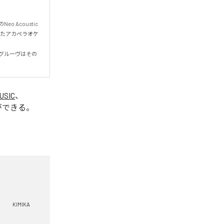
Acoustic 
ねたアカペラオケ
グルーヴはその
USIC
、
ができる。
KIMIKA