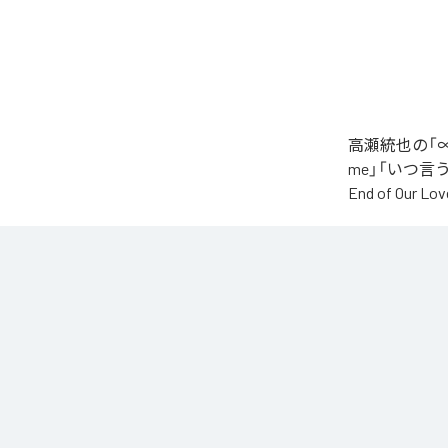
高瀬統也の「∞
me」「いつ言う？」
End of O
なお「
∞
」は、
などの音楽配
各配信サービ
1
：
AI