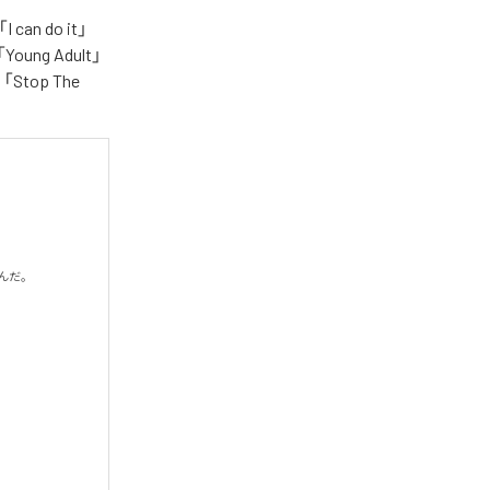
n do it」
「Young Adult」
e」「Stop The
だ。
