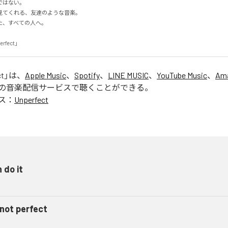
はない。

てくれる、友達のような音楽。

すべての人へ。

erfect」
ct
」は、
Apple Music
、
Spotify
、
LINE MUSIC
、
YouTube Music
、
Ama
の音楽配信サービスで聴くことができる。
ス：
Unperfect
n do it
 not perfect