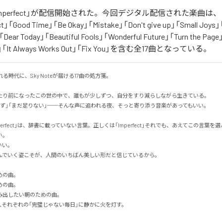
「Unperfect」が配信開始された。今回デジタル配信された楽曲は、「I ca
fect」「Good Time」「Be Okay」「Mistake」「Don't give up」「Small Joys」
t」「Dear Today」「Beautiful Fools」「Wonderful Future」「Turn the Pag
ay」「It Always Works Out」「Fix You」を含む全17曲となっている。
る時代に、Sky Noteが届ける17曲の処方箋。

たり前になったこの世の中で、誰もが少しずつ、自分をすり減らしながら生きている。

ず」「まだ足りない」──そんな声に追われる夜、そっと寄り添う音楽があってもいい。

erfect」は、辞書に載っていない言葉。正しくは「Imperfect」それでも、あえてこの言葉を選ん


。

でいく姿こそが、人間のいちばん美しい形だと信じているから。

の曲。

の曲。

出したい朝のための曲。

人それぞれの「完璧じゃない毎日」に静かに火を灯す。
