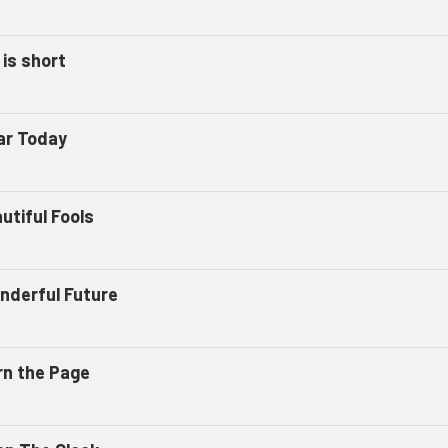
 is short
ar Today
utiful Fools
nderful Future
rn the Page