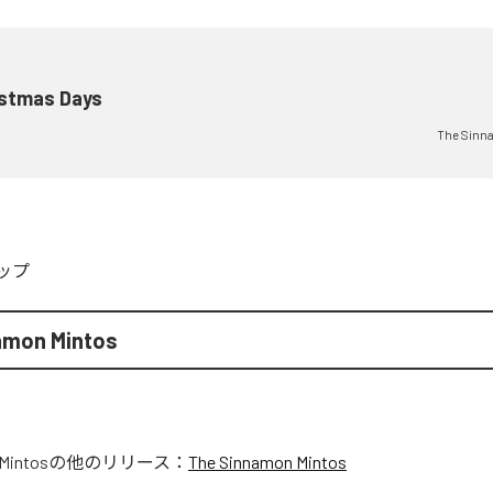
istmas Days
The Sinn
ップ
amon Mintos
Mintos
の他のリリース：
The Sinnamon Mintos