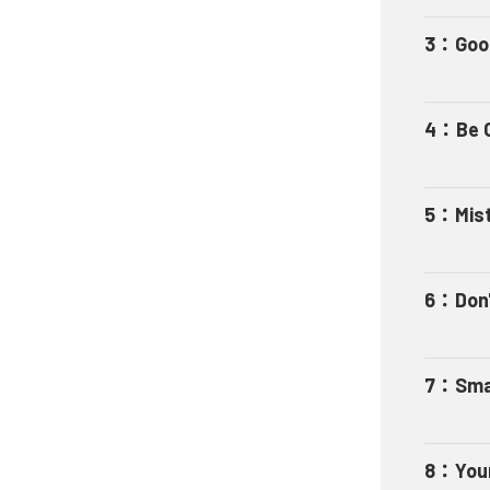
3
：
Goo
4
：
Be 
5
：
Mis
6
：
Don'
7
：
Sma
8
：
You