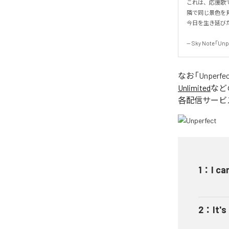
これは、応援歌で
隣で同じ景色を見
今日を生き延びた、
-- Sky Note「Unp
なお「
Unperfe
Unlimited
など
各配信サービ
1
：
I ca
2
：
It's