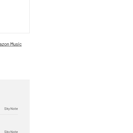
zon Music
Sky Note
Sky Note