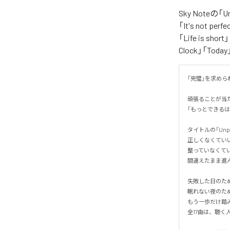
Sky Noteの
「It's not per
「Life is shor
Clock」「Tod
「完璧」を求められ
頑張ることが当
「もっとできるは
タイトルの「Unp
正しくなくていい。
整っていなくていい
間違えたまま進ん
失敗した日のため
眠れない夜のため
もう一歩だけ踏み
全17曲は、聴く