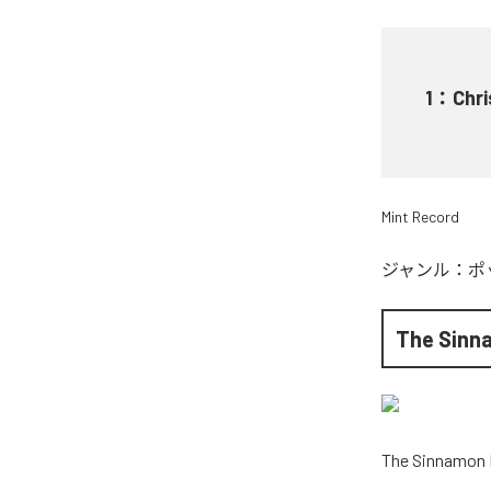
1
：
Chr
Mint Record
ジャンル：
ポ
The Sinn
The Sinnamon 