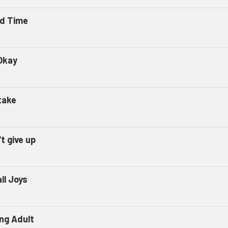
d Time
Okay
take
t give up
ll Joys
ng Adult