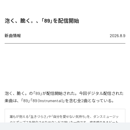
泡く、脆く。、「89」を配信開始
新曲情報
2026.8.9
泡く、脆く。の「89」が配信開始された。今回デジタル配信された
楽曲は、「89」「89 (Instrumental)」を含む全2曲となっている。
誰もが抱える「生きづらさ」や「自分を愛せない気持ち」を、ダンスミュージッ
クとポップスを融合させたサウンドで描いた一曲です。 疾走感のあるビート
と繊細な歌詞が交差し、苦しさの中にも小さな希望を見つけ出していく。 「味