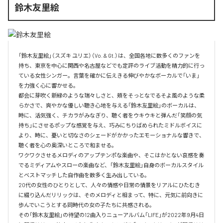
鈴木友里絵
「鈴木友里絵」（スズキ ユリエ）（Vo. & Gt.）は、全国各地に数多くのファンを
持ち、東京を中心に関西や名古屋などでも定評のライブ活動を精力的に行っ
ている女性シンガー。言葉を確かに伝えきる伸びやかなボーカルで「いま」
を力強く心に響かせる。

都会に芽吹く新緑のような瑞々しさと、頬をそっとなでるそよ風のような柔
らかさで、爽やかな優しい聴き心地を与える「鈴木友里絵」のボーカルは、
時に、活気強く、チカラがみなぎり、聴く者をウキウキと弾んだ「笑顔の気
持ち」にさせるポップな感覚を与え、巧みにちりばめられたミドルボイスに
より、時に、憂いと切なさのシェードがかかったエモーショナルな響きで、
聴く者を心の奥深いところで和ませる。

ワクワクさせるメロディのアップテンポな楽曲や、そこはかとない哀感を奏
でるミディアムやスローの楽曲など、「鈴木友里絵」自身のボーカルスタイル
とベストマッチした自作曲を数多く生み出している。

20代の女性のひとりとして、人々の情感や日常の情景をリアルにひたむき
に綴り込んだリリックは、そのメロディと相まって、特に、元気に前向きに
歩んでいこうとする同時代の女の子たちに共感される。

その「鈴木友里絵」の待望の12曲入りニューアルバム「LIFE」が2022年9月4日