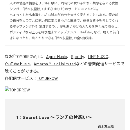
人々の情感や情景をリアルに歌い、同時代の女の子たちに共感を与える女性
シンガー「鈴木友里絵」（すずき ゆりえ）のサードミニアルバム。

ちょっとした出来事や小さな試みが自分を大きく変えることもある。鏡の前
の自分をカラフルに魅力的に変える小さな魔法で、弱気な背中を押してくれ
るポップソングM-3「変身するの」、夢を追いかける人たちを輝く光で照らし、
ポジティブな向上心を呼び醒ますアップナンバーM-4「star」など、聴くと前向
きになったり、和んだりできる「鈴木友里絵」の全5曲収録。
なお「
TOMORROW
」は、
Apple Music
、
Spotify
、
LINE MUSIC
、
YouTube Music
、
Amazon Music Unlimited
などの音楽配信サービスで
聴くことができる。
各配信サービス：
TOMORROW
1
：
Secret Love 〜ランチの片想い〜
鈴木友里絵