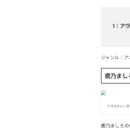
1
：
ア
ジャンル：
ア
癒乃まし
イラストレータ
癒乃ましろ
の