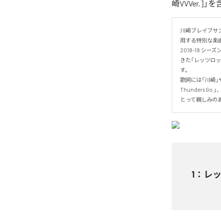
崎VVVer.]
川崎ブレイブサンダ
用する特別な楽曲「
2018-19 
きた「レッツロッ
す。

歌詞には「川崎」
Thunders
とって親しみの
1
：
レッ