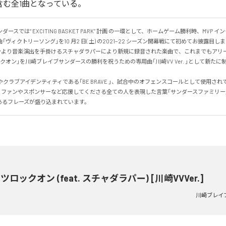
」を含む全1曲となっている。
ースでは“ EXCITING BASKET PARK” 計画 の一環として、ホームゲーム勝利時、MVP 
ヴィクトリーソング」を10 月2 日( 土) の2021−22 シーズン開幕戦にて初めてお披露目しまし
シーズンより音楽演出を手掛けるスチャダラパーにより新規に録音された楽曲で、これまでもア
クオン」を川崎ブレイブサンダースの勝利を祝うための専用曲「川崎VV Ver. 」として新た
やクラブアイデンティティである「BE BRAVE 」、試合中のオフェンスコールとして使用されてい
 Go 」、ファンやスポンサーなど応援してくださる全ての人を表現した言葉「サンダースファミリ
あるフレーズが盛り込まれています。
ツロックオン (feat. スチャダラパー) [川崎VVVer.]
川崎ブレイ