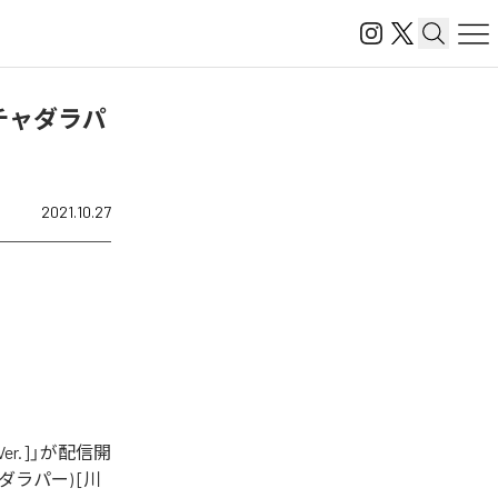
スチャダラパ
2021.10.27
er.]」が配信開
ラパー) [川