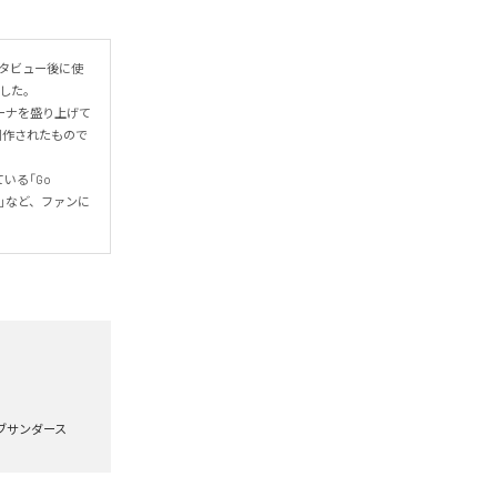
インタビュー後に使
た。

リーナを盛り上げて
に制作されたもので
る「Go 
ー」など、ファンに
ブサンダース