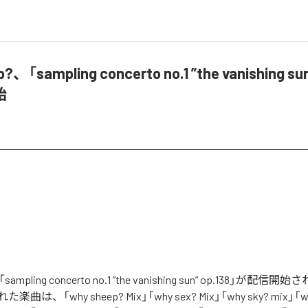
?、「sampling concerto no.1 ”the vanishing sun
始
「sampling concerto no.1 ”the vanishing sun” op.138」が
、「why sheep? Mix」「why sex? Mix」「why sky? mix」「why