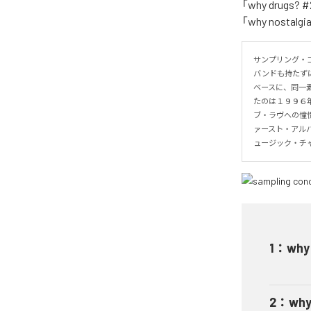
「why drugs? #
「why nosta
サンプリング・
バンドも持たず
ベースに、同一
たのは１９９６
ブ・ラヴへの憧
ァースト・アル
ュージック・チ
1
：
why
2
：
why