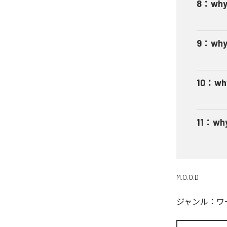
8
：
why
9
：
why
10
：
wh
11
：
why
M.O.O.D
ジャンル：
ワ