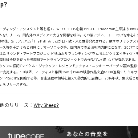
ep?
ディング・アシスタント等を経て、WHY SHEEP?名義でM.O.O.D(Moodman主宰)より19
ムをリリース。国内外のメディアで大きな反響を呼ぶ。その後アジア、ヨーロッパを中心に
の後、2ndアルバム『The Myth And i』が日・欧・米と世界発売される。数々のリミック
ース等を手がけると同時にサマーソニック等、国内外での公演を精力的にこなす。2007年
えたサウンド・アートプロジェクト“枯山水サラウンディング”を立ち上げクリエイティヴ・
摩川線全駅を使った多摩川アートラインプロジェクトでの作品「八水響」などが有名である。2
クソンの伝記『マイケル・ジャクソン・レジェンド』(チャス・ニッキー＝バーデン著)の監修
完売する。3.11以降、アーティスト集団Chim↑Pomの映像作品"気合い100連発"にリミキ
ト"Rm311"を開始する等、音楽活動の領域を超えて勢力的に活動し、2014年秋、集大成とも
imes」をリリースする。
他のリリース：
Why Sheep?