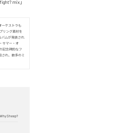
fight? mix」
オーケストラも
プリング素材を
ルバムが発表され
・サマー・オ
の記念碑的なフ
目され、数多のミ
Why Sheep?