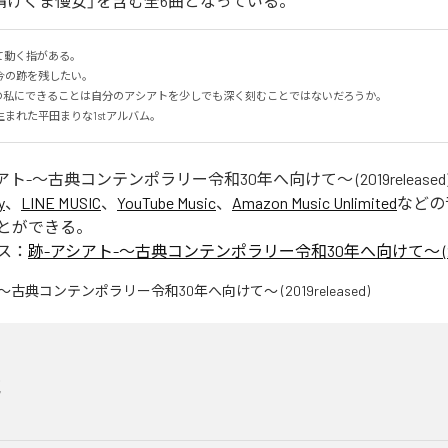
「請けくま慢女」を含む全6曲となっている。
動く指がある。

の跡を残したい。

の私にできることは自分のアシアトを少しでも深く刻むことではないだろうか。

まれた平田まりな1stアルバム。
アト-〜古典コンテンポラリー令和30年へ向けて〜 (2019released
y
、
LINE MUSIC
、
YouTube Music
、
Amazon Music Unlimited
などの
とができる。
ス：
跡-アシアト-〜古典コンテンポラリー令和30年へ向けて〜 (2019r
花