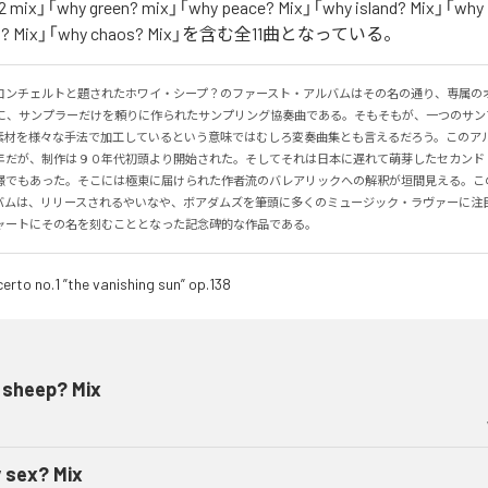
2 mix」「why green? mix」「why peace? Mix」「why island? Mix」「why 
lgia? Mix」「why chaos? Mix」を含む全11曲となっている。
コンチェルトと題されたホワイ・シープ？のファースト・アルバムはその名の通り、専属の
に、サンプラーだけを頼りに作られたサンプリング協奏曲である。そもそもが、一つのサン
素材を様々な手法で加工しているという意味ではむしろ変奏曲集とも言えるだろう。このア
年だが、制作は９０年代初頭より開始された。そしてそれは日本に遅れて萌芽したセカンド
憬でもあった。そこには極東に届けられた作者流のバレアリックへの解釈が垣間見える。こ
バムは、リリースされるやいなや、ボアダムズを筆頭に多くのミュージック・ラヴァーに注
ャートにその名を刻むこととなった記念碑的な作品である。
 sheep? Mix
 sex? Mix