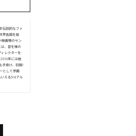
96年伝説的なファ
世界各国を放
スや映画等のサン
には、音を禅の
ディレクターを
010年には故
も手掛け、初版1
サーとして参画
いえる3rdアル