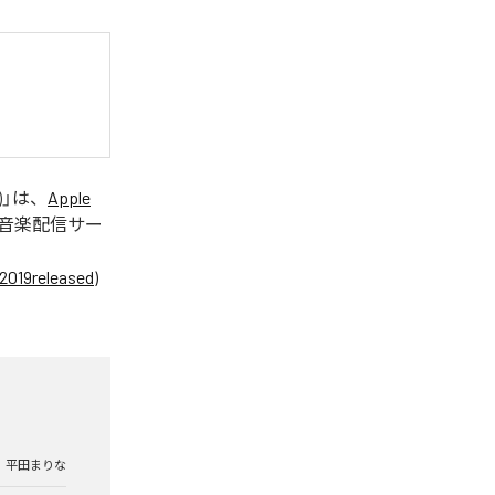
)
」は、
Apple
音楽配信サー
eleased)
平田まりな