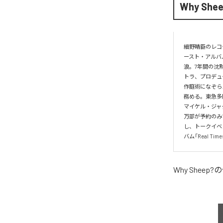
Why She
細野晴臣のレコー
ースト・アルバ
浪。7年間の沈黙
トラ、プロデュ
作庭術になぞら
務める。東急多
マイケル・ジャ
万部が予約のみで
し、トークイベン
バム「Real T
Why Sheep?
の