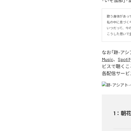
「いそ加那」
歌う身体があって
私の中に息づく今
いつだって、今
こうした思いで生
なお「
跡-アシ
Music
、
Spotif
ビスで聴くこ
各配信サービ
1
：
朝