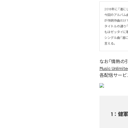
2018年に『渚
今回のアルバム曲
が作詞作曲だけで
タイトルの通り
もはゼッタイに聴
シングル曲『渚に
言える。
なお「
情熱の
Music Unlimite
各配信サービ
1
：
健