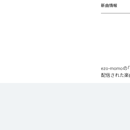
新曲情報
ezo-momoの
配信された楽曲は、
椎名もた「少女A」を
繊細で静かな歌
発的なサビへ。

心音や一瞬の静
エネルギーへと昇華