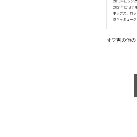
2018年にシン
2021年に1s
ポップス、ロッ
陰キャミュージ
オワ吉
の他の