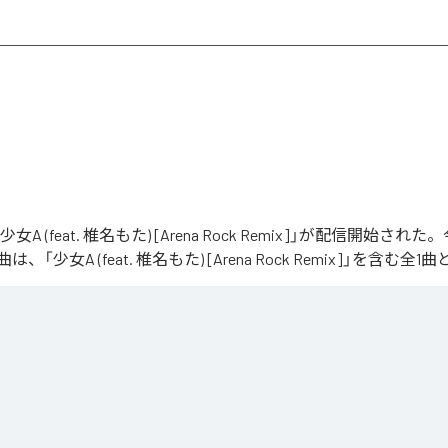
「少女A (feat. 椎名もた) [Arena Rock Remix]」が配信開始さ
「少女A (feat. 椎名もた) [Arena Rock Remix]」を含む
、壮大なアリーナロックへ再構築した 「Arena Rock Remix」。

い出しから、幾重にも重なるギター、力強いベースとライブドラム、感情的なキーボードが
寂、観客の手拍子とシンガロングを交えながら、原曲に宿る孤独と心の揺れを、大観衆と分
しました。
