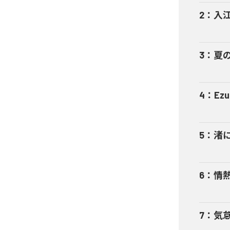
2
：
入
3
：
夏
4
：
Ezu
5
：
渚
6
：
情
7
：
気