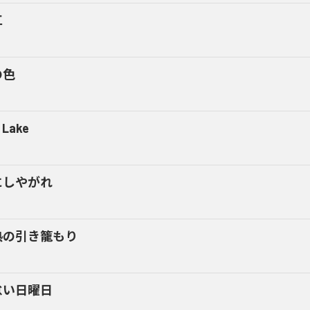
江
の色
 Lake
にしやがれ
熱の引き籠もり
怠い日曜日