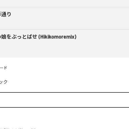
杉通り
娘をぶっとばせ (Hikikomoremix)
ード
ック