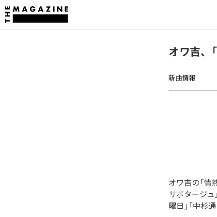
オワ吉、
新曲情報
オワ吉の「情
サボタージュ」
曜日」「中杉通り