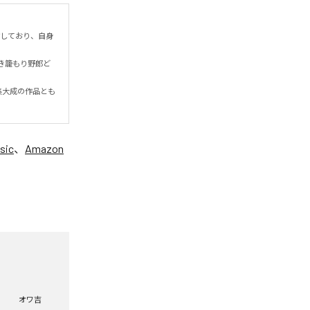
作しており、自身
き籠もり野郎ど
集大成の作品とも
sic
、
Amazon
オワ吉