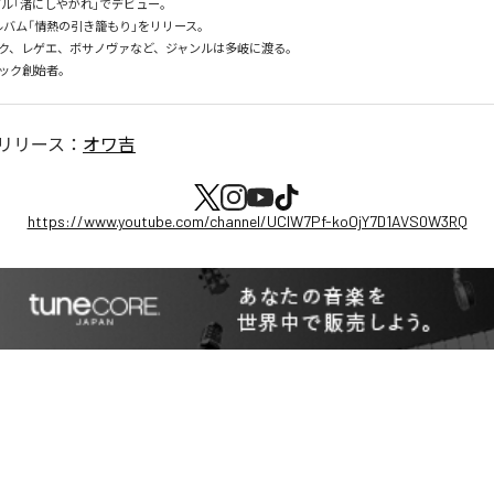
グル「渚にしやがれ」でデビュー。

tアルバム「情熱の引き籠もり」をリリース。

ク、レゲエ、ボサノヴァなど、ジャンルは多岐に渡る。

ック創始者。
リリース：
オワ吉
https://www.youtube.com/channel/UCIW7Pf-koOjY7D1AVS0W3RQ