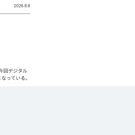
2026.8.8
れた。今回デジタル
全1曲となっている。
一気に広がる爆
かち合う希望の