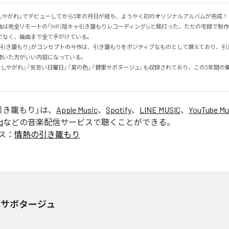
にしやがれ』でデビューしてから3年の月日が経ち、ようやく初のオリジナルアルバムが完成！

は完全リモートの「IHR (陰キャ引き籠もりレコーディング)」と銘打った、ただの宅録で制
なく、編曲まで全て手がけている。

「引き籠もり」がコンセプトの今作は、引き籠もりをポジティブなものとして讃えており、引
いた方がいい内容になっている。

しやがれ』『気怠い日曜日』『夏の色』『健軍サボタージュ』も収録されており、この3年間の
引き籠もり
」は、
Apple Music
、
Spotify
、
LINE MUSIC
、
YouTube Mu
d
などの音楽配信サービスで聴くことができる。
ス：
情熱の引き籠もり
軍サボタージュ