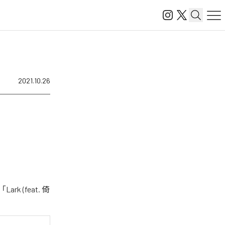
2021.10.26
k (feat. 倚