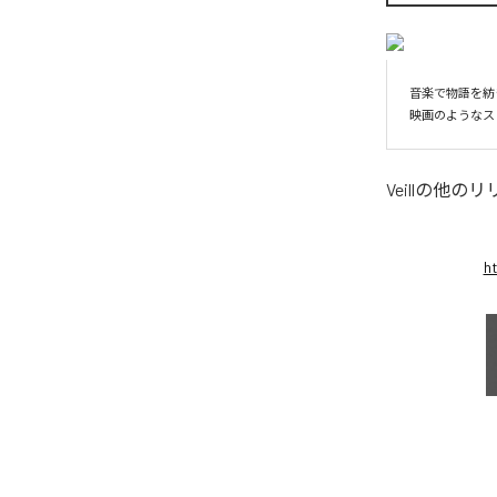
音楽で物語を紡ぎ
映画のようなス
Veill
の他のリ
h