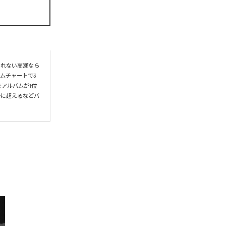
られない高瀬なら
ムチャートで3
アルバムが1位
かに超えるなどバ