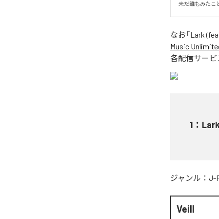
未だ誰もみたこと
なお「
Lark (fe
Music Unlimite
各配信サービ
1
：
Lar
ジャンル：
J-
Veill