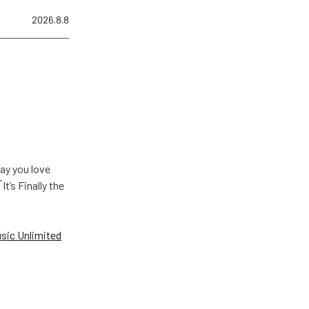
2026.8.8
u love
Finally the
ic Unlimited