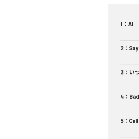
1
：
AI
2
：
Say
3
：
い
4
：
Bad
5
：
Cal