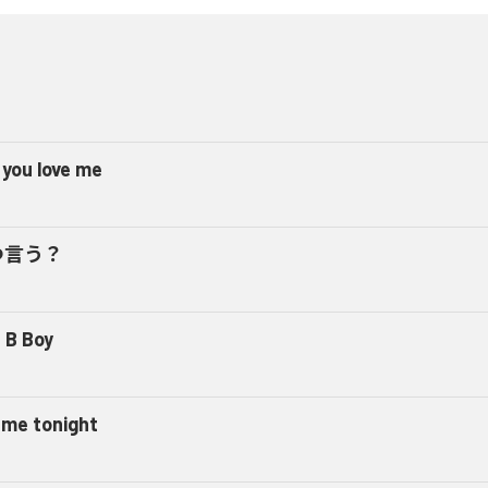
 you love me
つ言う？
 B Boy
l me tonight