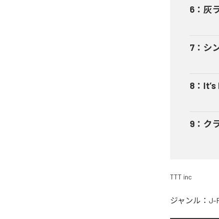
6
：
灰
7
：
シ
8
：
It’s
9
：
ク
TTT inc
ジャンル：
J-