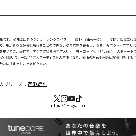
月26日生まれ。愛知県出身のシンガーソングライター。作詞・作曲も手掛け、一度聞いたら忘れ
で、形がありながらも触れることのできない愛の感覚を表現し、操る。香港のトップアルバ
を皮切りに、現在ではアジアに留まらずアメリカ、ヨーロッパなど80カ国以上のチャートで
tifyの月間リスナー数100万人アーティストの常連となり、楽曲の総再生回数は30億回をはる
勢いは止まるところを知らない。
のリリース：
高瀬統也
https://t-toya.com