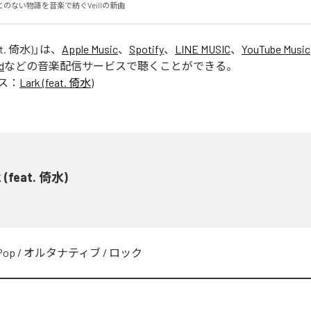
のない物語を音楽で紡ぐVeillの新曲
at. 倚水)
」は、
Apple Music
、
Spotify
、
LINE MUSIC
、
YouTube Music
d
などの音楽配信サービスで聴くことができる。
ス：
Lark (feat. 倚水)
k (feat. 倚水)
Pop
/
オルタナティブ
/
ロック