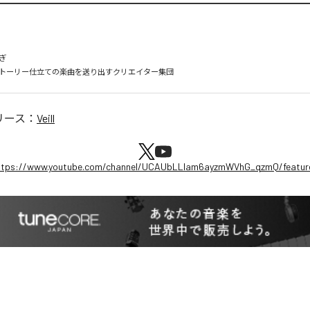


トーリー仕立ての楽曲を送り出すクリエイター集団
リース：
Veill
ttps://www.youtube.com/channel/UCAUbLLlam6ayzmWVhG_qzmQ/featur