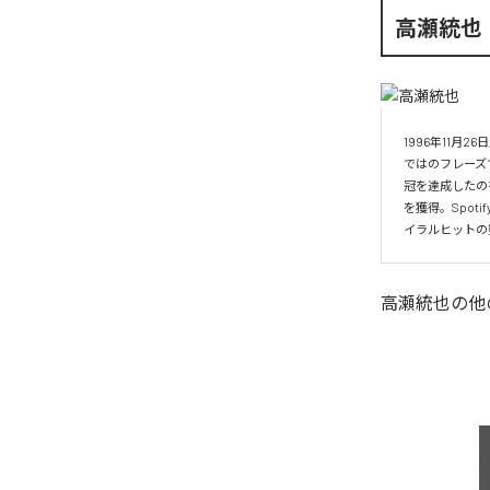
高瀬統也
1996年11
ではのフレーズ
冠を達成したの
を獲得。Spo
イラルヒットの
高瀬統也
の他