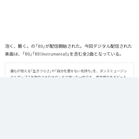
泡く、脆く。の「89」が配信開始された。今回デジタル配信された
楽曲は、「89」「89 (Instrumental)」を含む全2曲となっている。
誰もが抱える「生きづらさ」や「自分を愛せない気持ち」を、ダンスミュージッ
クとポップスを融合させたサウンドで描いた一曲です。 疾走感のあるビート
と繊細な歌詞が交差し、苦しさの中にも小さな希望を見つけ出していく。 「味
方だよ」というメッセージが、心にそっと寄り添う作品です。
なお「
89
」は、
Apple Music
、
Spotify
、
LINE MUSIC
、
YouTube Music
、
Amazon Music Unlimited
などの音楽配信サービスで聴くことができ
る。
各配信サービス：
89