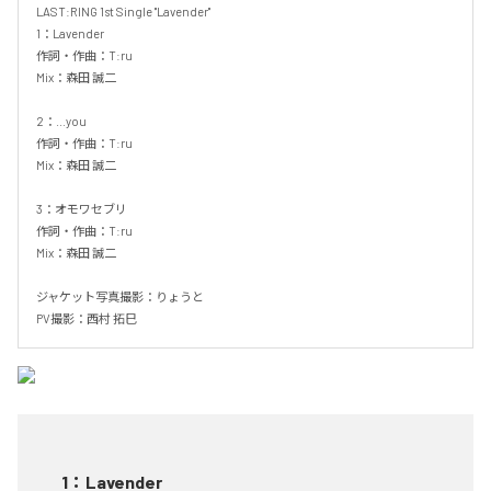
LAST:RING 1st Single "Lavender"

1：Lavender

作詞・作曲：T:ru

Mix：森田 誠二

2：...you

作詞・作曲：T:ru

Mix：森田 誠二

3：オモワセブリ

作詞・作曲：T:ru

Mix：森田 誠二

ジャケット写真撮影：りょうと

PV撮影：西村 拓巳
1
：
Lavender