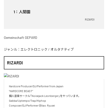
1
：
人間園
RIZARDI
Gemeinschaft GEPARD
ジャンル：
エレクトロニック
/
オルタナティブ
RIZARDI
Hardcore Producer/DJ/Performer from Japan

”HARDCORE BEAST” 

個人音楽サークル「Noisejack Leonberger」をやっています。

Gabba/Uptempo/Trap/Hiphop 

Composer/DJ/Performer Ⓐlias: Ryusei