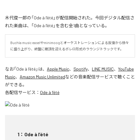
木代俊一郎の「Ode à l’été」が配信開始された。今回デジタル配信さ
れた楽曲は、「Ode à l’été」を含む全1曲となっている。
Buchla music easelやminimoogとオーケストレーションによる反復から徐々
に盛り上がり、終盤に絶頂を迎えるボレロ形式のラウンジトラックです。
なお「
Ode à l’été
」は、
Apple Music
、
Spotify
、
LINE MUSIC
、
YouTube
Music
、
Amazon Music Unlimited
などの音楽配信サービスで聴くこと
ができる。
各配信サービス：
Ode à l’été
1
：
Ode à l’été