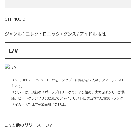
OTF MUSIC
ジャンル：
エレクトロニック
/
ダンス
/
アイドル(女性)
L/V
LOVE、IDENTITY、VICTORYをコンセプトに掲げる12人のチアアーティスト
『L/V』。

メンバーは、現役のスポーツプロリーグのチアを始め、実力派ダンサーが集
結。ビートグランプリ2023にてファイナリストに選出された気鋭トラック
メイカー"KAYLLY"が楽曲制作を担当。
L/V
の他のリリース：
L/V