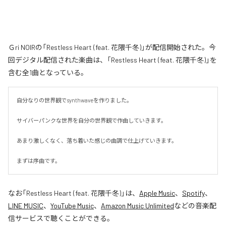
Ｇri NOIRの「Restless Heart (feat. 花隈千冬)」が配信開始された。今
回デジタル配信された楽曲は、「Restless Heart (feat. 花隈千冬)」を
含む全1曲となっている。
自分なりの世界観でsynthwaveを作りました。

サイバーパンクな世界を自分の世界観で作曲していきます。

あまり激しくなく、落ち着いた感じの曲調で仕上げていきます。

まずは序曲です。
なお「
Restless Heart (feat. 花隈千冬)
」は、
Apple Music
、
Spotify
、
LINE MUSIC
、
YouTube Music
、
Amazon Music Unlimited
などの音楽配
信サービスで聴くことができる。