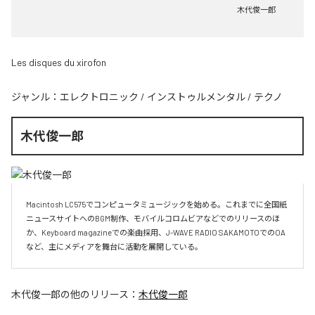
木代俊一郎
Les disques du xirofon
ジャンル：
エレクトロニック
/
インストゥルメンタル
/
テクノ
木代俊一郎
Macintosh LC575でコンピュータミュージックを始める。これまでに全国紙
ニュースサイトへのBGM制作、モバイルコロムビアなどでのリリースのほ
か、Keyboard magazineでの楽曲採用、J-WAVE RADIO SAKAMOTOでのOA
など、主にメディアを舞台に活動を展開している。
木代俊一郎
の他のリリース：
木代俊一郎