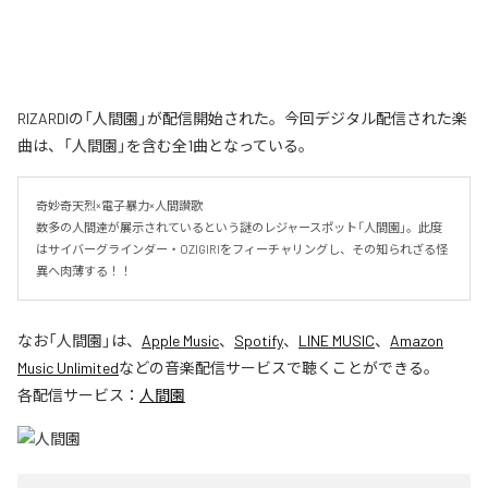
RIZARDIの「人間園」が配信開始された。今回デジタル配信された楽
曲は、「人間園」を含む全1曲となっている。
奇妙奇天烈×電子暴力×人間讃歌

数多の人間達が展示されているという謎のレジャースポット「人間園」。此度
はサイバーグラインダー・OZIGIRIをフィーチャリングし、その知られざる怪
異へ肉薄する！！
なお「
人間園
」は、
Apple Music
、
Spotify
、
LINE MUSIC
、
Amazon
Music Unlimited
などの音楽配信サービスで聴くことができる。
各配信サービス：
人間園