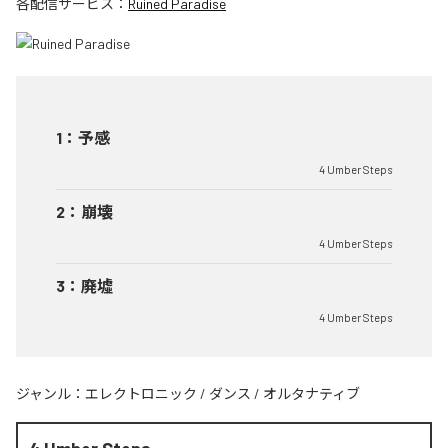
各配信サービス：
Ruined Paradise
1
：
予感
4 Umber Steps
2
：
崩壊
4 Umber Steps
3
：
廃墟
4 Umber Steps
ジャンル：
エレクトロニック
/
ダンス
/
オルタナティブ