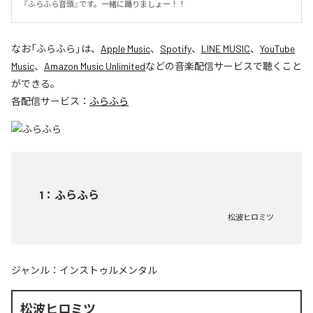
『ふらふら音頭』です。一緒に踊りましょー！！
なお「
ふらふら
」は、
Apple Music
、
Spotify
、
LINE MUSIC
、
YouTube
Music
、
Amazon Music Unlimited
などの音楽配信サービスで聴くこと
ができる。
各配信サービス：
ふらふら
1
：
ふらふら
松波ヒロミツ
ジャンル：
インストゥルメンタル
松波ヒロミツ