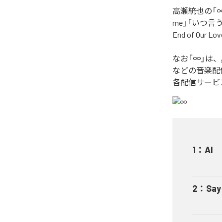
高瀬統也の「∞
me」「いつ言う？」
End of O
なお「
∞
」は、
などの音楽配
各配信サービ
1
：
AI
2
：
Say