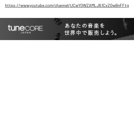
https://www.youtube.com/channel/UCwY0WZAMLJ61CvZ0wBnFFtg