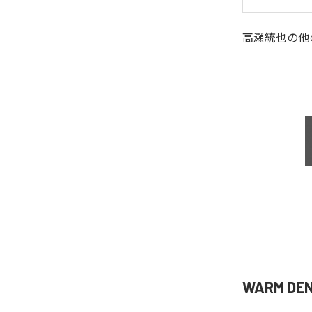
高瀬統也
の他
WARM D