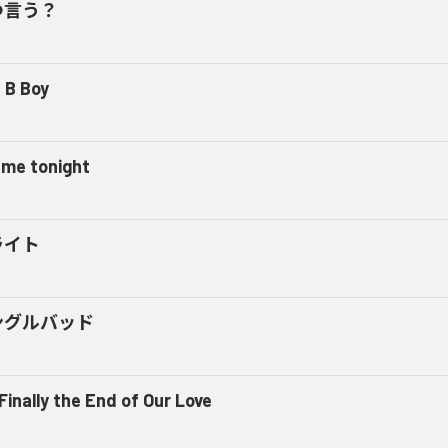
つ言う？
 B Boy
l me tonight
ライト
ングルバッド
 Finally the End of Our Love