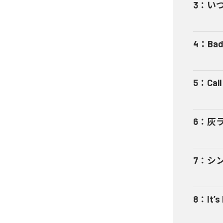
3
：
い
4
：
Bad
5
：
Cal
6
：
灰
7
：
シ
8
：
It’s