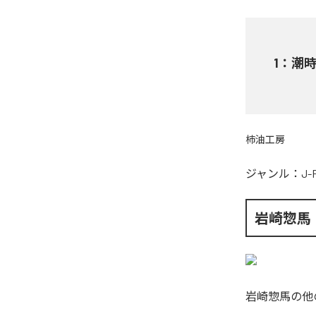
1
：
潮
柿油工房
ジャンル：
J-
岩崎惣馬
岩崎惣馬
の他