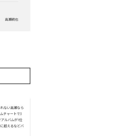
高瀬統也
られない高瀬なら
ムチャートで3
アルバムが1位
かに超えるなどバ