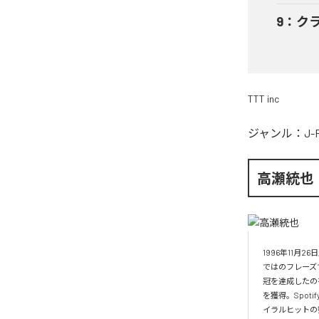
9
：
ク
TTT inc
ジャンル：
J-
高瀬統也
1996年11
ではのフレーズ
冠を達成したの
を獲得。Spo
イラルヒットの