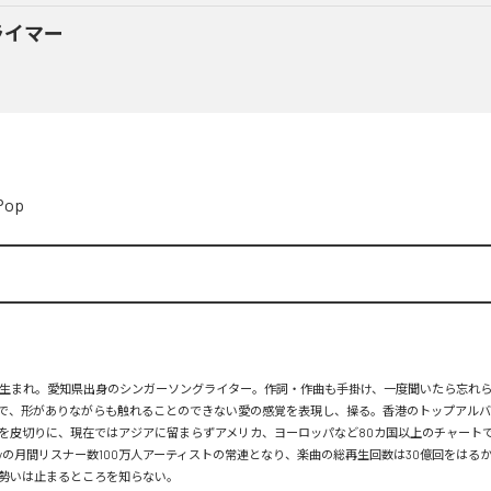
ライマー
Pop
月26日生まれ。愛知県出身のシンガーソングライター。作詞・作曲も手掛け、一度聞いたら忘れ
で、形がありながらも触れることのできない愛の感覚を表現し、操る。香港のトップアルバ
を皮切りに、現在ではアジアに留まらずアメリカ、ヨーロッパなど80カ国以上のチャートで
tifyの月間リスナー数100万人アーティストの常連となり、楽曲の総再生回数は30億回をはる
勢いは止まるところを知らない。