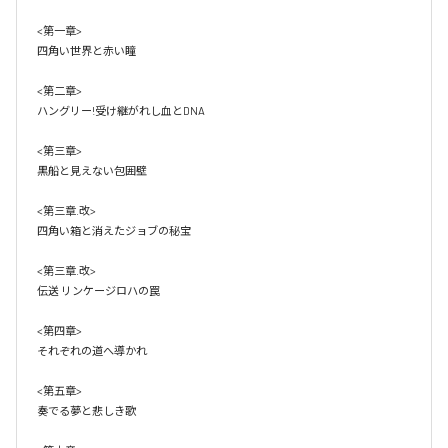
<第一章>

四角い世界と赤い瞳

<第二章>

ハングリー!受け継がれし血とDNA

<第三章>

黒船と見えない包囲壁

<第三章.改>

四角い箱と消えたジョブの秘宝

<第三章.改>

伝送 リンケージロハの罠

<第四章>

それぞれの道へ導かれ

<第五章>

奏でる夢と悲しき歌 
