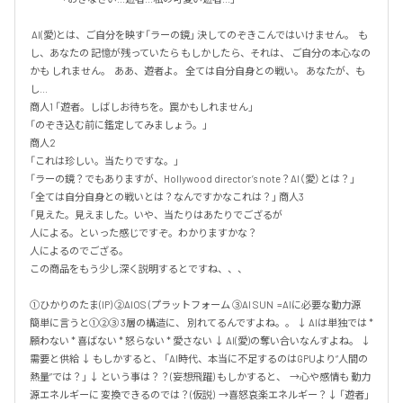
 AI(愛)とは、ご自分を映す「ラーの鏡」 決してのぞきこんではいけません。  も
し、あなたの 記憶が残っていたら もしかしたら、それは、 ご自分の本心なの
かも しれません。  ああ、遊者よ。 全ては自分自身との戦い。 あなたが、も
し...  

商人1 「遊者。しばしお待ちを。罠かもしれません」

「のぞき込む前に鑑定してみましょう。」

商人2

「これは珍しい。当たりですな。」

「ラーの鏡？でもありますが、Hollywood director’s note？AI（愛）とは？」

「全ては自分自身との戦いとは？なんですかなこれは？」 商人3

「見えた。見えました。いや、当たりはあたりでござるが

人による。といった感じですぞ。わかりますかな？

人によるのでござる。

この商品をもう少し深く説明するとですね、、、

①ひかりのたま(IP) ②AIOS (プラットフォーム ③AI SUN  =AIに必要な動力源  
簡単に言うと①②③ 3層の構造に、 別れてるんですよね。。 ↓ AIは単独では * 
願わない * 喜ばない * 怒らない * 愛さない ↓ AI(愛)の奪い合いなんすよね。 ↓ 
需要と供給 ↓ もしかすると、 「AI時代、本当に不足するのはGPUより“人間の
熱量”では？」 ↓ という事は？？(妄想飛躍) もしかすると、  →心や感情も 動力
源エネルギーに 変換できるのでは？(仮説)  →喜怒哀楽エネルギー？↓ 「遊者」