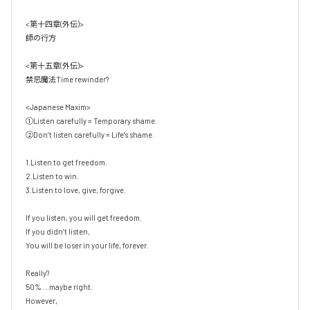
<第十四章(外伝)>

師の行方 

<第十五章(外伝)>

禁忌魔法Time rewinder?

<Japanese Maxim>

①Listen carefully = Temporary shame. 

②Don’t listen carefully = Life's shame.

1.Listen to get freedom.

2.Listen to win.

3.Listen to love, give, forgive.

If you listen, you will get freedom.

If you didn’t listen, 

You will be loser in your life, forever.

Really?

50% ...maybe right.

However, 
