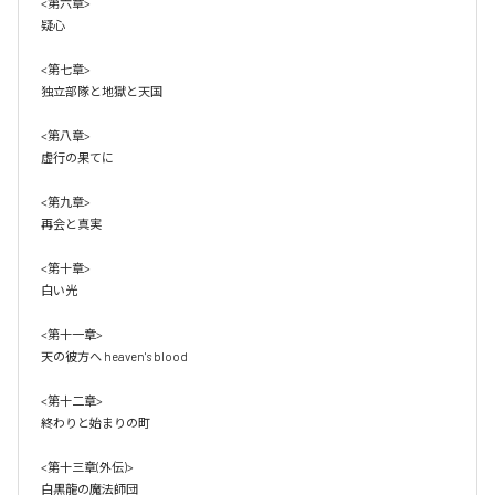
<第六章>

疑心

<第七章>

独立部隊と地獄と天国

<第八章>

虚行の果てに

<第九章>

再会と真実

<第十章>

白い光

<第十一章>

天の彼方へ heaven's blood

<第十二章>

終わりと始まりの町

<第十三章(外伝)>

白黒龍の魔法師団
