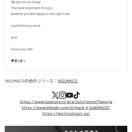
We are not so cheap.

The most important thing is...

whether you felt happy or not right now.

Just follow my voice

and

Enjoy your life!

▼第2部へ
YASUMACS
の他のリリース：
YASUMACS
https://www.tunecore.co.jp/artists/reregri?lang=ja
https://www.linkedin.com/in/mack-k-bab6bb32/
https://glg.it/contact-us/