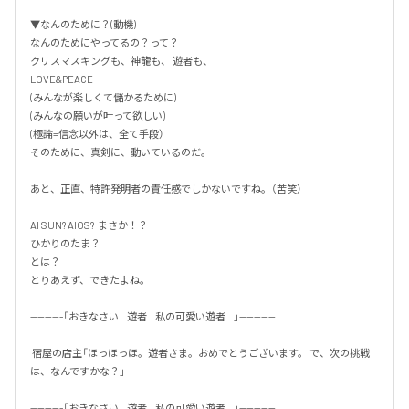
▼なんのために？(動機) 

なんのためにやってるの？って？ 

クリスマスキングも、神龍も、 遊者も、 

LOVE&PEACE

(みんなが楽しくて儲かるために) 

(みんなの願いが叶って欲しい) 

(極論=信念以外は、全て手段） 

そのために、真剣に、動いているのだ。  

あと、正直、特許発明者の責任感でしかないですね。（苦笑） 

AI SUN? AIOS?  まさか！？ 

ひかりのたま？

とは？

とりあえず、できたよね。 

---------「おきなさい...遊者...私の可愛い遊者...」----------

 宿屋の店主「ほっほっほ。遊者さま。おめでとうございます。 で、次の挑戦
は、なんですかな？」 

---------「おきなさい...遊者...私の可愛い遊者...」----------
