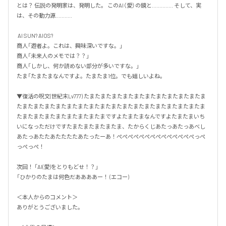
とは？ 伝説の発明家は、発明した。 このAI（愛）の鏡と.............. そして、実
は、その動力源........... 

 AI SUN? AIOS? 

商人「遊者よ。これは、興味深いですな。」 

商人「未来人のメモでは？？」 

商人「しかし、何か読めない部分が多いですな。」  

たま「たまたまなんですよ。たまたま1位。でも嬉しいよね。 

▼復活の呪文(世紀末Lv777) たまたまたまたまたまたまたまたまたまたまたま
たまたまたまたまたまたまたまたまたまたまたまたまたまたまたまたまたま
たまたまたまたまたまたまたまたまですよたまたまなんですよたまたまいち
いになっただけですたまたまたまたまたま、たからくじあたっあたっあべし
あたっあたたあたたたたあたったーあ！ぺぺぺぺぺぺぺぺぺぺぺぺぺぺっぺ
っぺっぺ！  

次回！ 「AI(愛)をとりもどせ！？」 

「ひかりのたまは何色だああああー！ (エコー)  

＜本人からのコメント＞

ありがとうございました。
