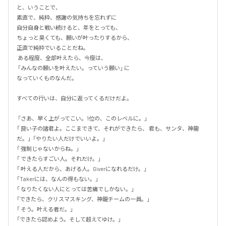
と、いうことで、 

素直で、純粋、感謝の気持ちを忘れずに 

自分自身と戦い続けると、年をとっても、 

ちょっと臭くても、願いが叶ったりするから、 

正直で純粋でいることだね。

 ある程度、全部叶えたら、今度は、

 「みんなの願いを叶えたい。っていう願い」 に

なっていくものなんだ。 

すべての行いは、自分に返ってくるだけだよ。

 「さあ、早く上がってこい。1位の、このレベルに。」

「 良い子の諸君よ。ここまできて、それができたら、 君も、サンタ、神龍
だ。」  「やりたい人だけでいいよ。」

「 強制じゃないからね。」

「 できたらすごい人。それだけ。」

「 叶える人だから、あげる人。Giverになれるだけ。」 

「Takerには、なんの得もない。」

「 なりたくない人にとっては苦痛でしかない。」

「できたら、クリスマスキング、神龍チームの一員。」

「 そう。叶える者だ。」

「できたら認めよう。そして超えてゆけ。」
