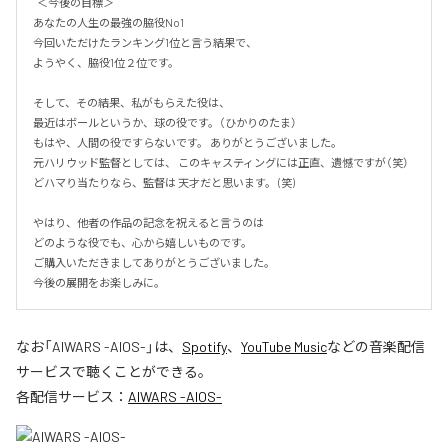
  ＜今後の目標＞ 

あなたの人生の最強の脇役No1 

今回いただけたランキング1位と言う結果で、

ようやく、脇役1位２位です。 

そして、その結果、私がもらえた役は、

最近はボールというか、球の役です。（ひかりのたま）

もはや、人間の役ですらないです。 ありがとうございました。

元ハリウッド監督としては、 このキャスティングには正直、遺憾ですが（笑） 
どハマり当たりなら、監督は 天才だと思います。 (笑)

やはり、他者の作品の記念を祝えると言うのは

どのような役でも、心から嬉しいものです。

ご購入いただきましてありがとうございました。  

今後の展開をお楽しみに。
なお「
AIWARS -AIOS-
」は、
Spotify
、
YouTube Music
などの音楽配信
サービスで聴くことができる。
各配信サービス：
AIWARS -AIOS-