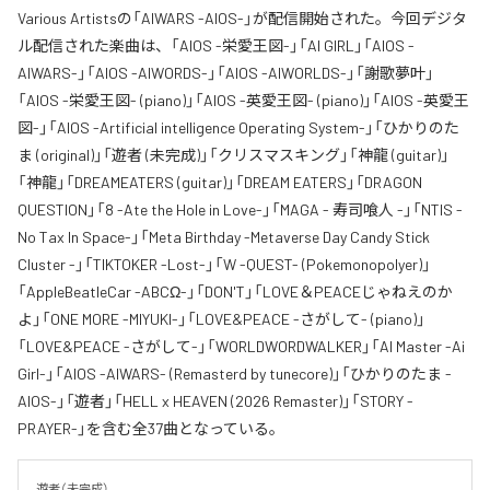
Various Artistsの「AIWARS -AIOS-」が配信開始された。今回デジタ
ル配信された楽曲は、「AIOS -栄愛王図-」「AI GIRL」「AIOS -
AIWARS-」「AIOS -AIWORDS-」「AIOS -AIWORLDS-」「謝歌夢叶」
「AIOS -栄愛王図- (piano)」「AIOS -英愛王図- (piano)」「AIOS -英愛王
図-」「AIOS -Artificial intelligence Operating System-」「ひかりのた
ま (original)」「遊者 (未完成)」「クリスマスキング」「神龍 (guitar)」
「神龍」「DREAMEATERS (guitar)」「DREAM EATERS」「DRAGON
QUESTION」「8 -Ate the Hole in Love-」「MAGA - 寿司喰人 -」「NTIS -
No Tax In Space-」「Meta Birthday -Metaverse Day Candy Stick
Cluster -」「TIKTOKER -Lost-」「W -QUEST- (Pokemonopolyer)」
「AppleBeatleCar -ABCΩ-」「DON'T」「LOVE＆PEACEじゃねえのか
よ」「ONE MORE -MIYUKI-」「LOVE&PEACE -さがして- (piano)」
「LOVE&PEACE -さがして-」「WORLDWORDWALKER」「AI Master -Ai
Girl-」「AIOS -AIWARS- (Remasterd by tunecore)」「ひかりのたま -
AIOS-」「遊者」「HELL x HEAVEN (2026 Remaster)」「STORY -
PRAYER-」を含む全37曲となっている。
遊者（未完成）
