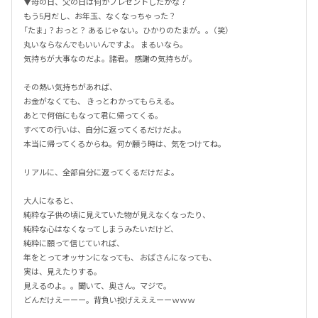
▼母の日、父の日は何かプレゼントしたかな？ 

もう5月だし、お年玉、なくなっちゃった？ 

「たま」？おっと？ あるじゃない。ひかりのたまが。。（笑） 

丸いならなんでもいいんですよ。 まるいなら。  

気持ちが大事なのだよ。諸君。 感謝の気持ちが。 

その熱い気持ちがあれば、

お金がなくても、 きっとわかってもらえる。

あとで何倍にもなって君に帰ってくる。 

すべての行いは、自分に返ってくるだけだよ。 

本当に帰ってくるからね。何か願う時は、気をつけてね。 

リアルに、全部自分に返ってくるだけだよ。  

大人になると、 

純粋な子供の頃に見えていた物が見えなくなったり、 

純粋な心はなくなってしまうみたいだけど、 

純粋に願って信じていれば、

年をとってオッサンになっても、 おばさんになっても、

実は、見えたりする。 

見えるのよ。。聞いて、奥さん。マジで。 

どんだけえーーー。背負い投げえええーーｗｗｗ  
