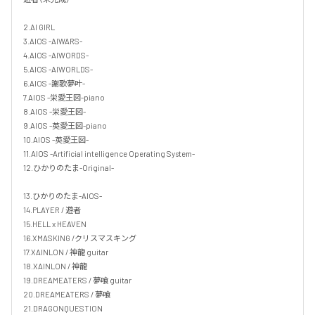
2.AI GIRL

3.AIOS -AIWARS-

4.AIOS -AIWORDS-

5.AIOS -AIWORLDS-

6.AIOS -謝歌夢叶-

7.AIOS -栄愛王図-piano

8.AIOS -栄愛王図-

9.AIOS -英愛王図-piano

10.AIOS -英愛王図-

11.AIOS -Artificial intelligence Operating System-

12.ひかりのたま-Original- 

13.ひかりのたま-AIOS- 

14.PLAYER / 遊者

15.HELL x HEAVEN

16.XMASKING /クリスマスキング

17.XAINLON / 神龍 guitar

18.XAINLON / 神龍

19.DREAMEATERS / 夢喰 guitar

20.DREAMEATERS / 夢喰

21.DRAGONQUESTION
