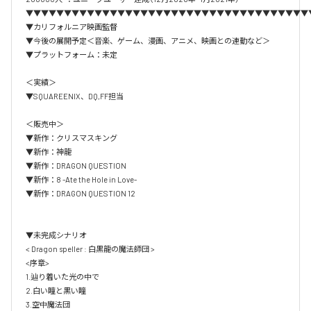
▼▼▼▼▼▼▼▼▼▼▼▼▼▼▼▼▼▼▼▼▼▼▼▼▼▼▼▼▼▼▼▼▼▼▼▼▼
▼カリフォルニア映画監督

▼今後の展開予定＜音楽、ゲーム、漫画、アニメ、映画との連動など＞

▼プラットフォーム：未定

＜実績＞

▼SQUAREENIX、DQ,FF担当

＜販売中＞

▼新作：クリスマスキング

▼新作：神龍

▼新作：DRAGON QUESTION

▼新作：8 -Ate the Hole in Love-

▼新作：DRAGON QUESTION 12

▼未完成シナリオ

< Dragon speller : 白黒龍の魔法師団 >

<序章>

1.辿り着いた光の中で

2.白い瞳と黒い瞳

3.空中魔法団
