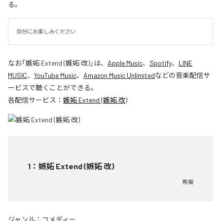
る。
存分にお楽しみください
なお「
嫉妬 Extend (嫉妬 改)
」は、
Apple Music
、
Spotify
、
LINE
MUSIC
、
YouTube Music
、
Amazon Music Unlimited
などの音楽配信サ
ービスで聴くことができる。
各配信サービス：
嫉妬 Extend (嫉妬 改)
1
：
嫉妬 Extend (嫉妬 改)
熊坂
ジャンル：
コメディー