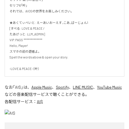
セリフ6「叶」

それでは、AIOSの世界をお楽しみください。

★あくてぃべいと: えーあいおーえす_こあ_ばーじょん1 

[すぺる: LOVE & PEACE /

たあげっと: LLM_ADMIN] 

VIP:PASS *************

Hello, Player!

スマホの前の遊者よ。 

Spell the words above & open your story.

-LOVE & PEACE-（叶）
なお「
AI$
」は、
Apple Music
、
Spotify
、
LINE MUSIC
、
YouTube Music
などの音楽配信サービスで聴くことができる。
各配信サービス：
AI$