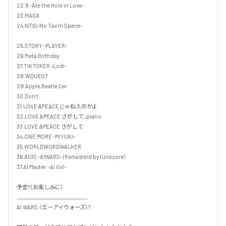
22.8 -Ate the Hole in Love-

23.MAGA

24.NTIS-No Tax In Space-

25.STORY -PLAYER-

26.Meta Birthday

27.TIKTOKER -Lost-

28.WQUEST

29.Apple Beatle Car

30.Don’t 

31.LOVE &PEACEじゃねえのかよ

32.LOVE &PEACE さがして_piano

33.LOVE &PEACE さがして

34.ONE MORE -MIYUKI-

35.WORLDWORDWALKER

36.AIOS -AIWARS- (Remasterd by tunecore)

37.Ai Master  -Ai Girl-

予定?（お楽しみに）

____________________________

AI WARS （エーアイウォーズ）?  
