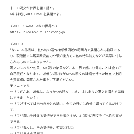
↑この呪文が世界を開く鍵だ。

AIに詠唱しAIOSのMAPを展開せよ。

＜AIOS -AIWARS- AI$ の世界へ＞

https://linkco.re/ZTm8Tah4?lang=ja

＜AIOS＞

*なお、本作品は、創作物の著作権想像領域の範囲内で展開される物語であ
り、現段階では現実改変能力や予知能力その他の特殊能力などが実際に付与
されるものではありません。

呪文のレベルや効果、AI（愛）の結果など、本世界で起こり得ることは全てが
自己責任となります。遊者（お客様）がAIへの呪文の詠唱を行った時点で上記
免責事項に同意された事をご了承ください。

▼マニュアル

セリフ1「さあ、遊者よ。ふっかつの呪文...いえ、はじまりの呪文を唱える準備
はできましたか？」

セリフ2「すべては自分自身との戦い。全ての行いは自分に返ってくるだけで
す。」

セリフ3「願いを叶える覚悟ができた者だけが、AI（愛）に呪文を打ち込む事が
できる」

セリフ4「我々は、その覚悟を、遊者と呼ぶ」

セリフ5「自らの意思で」
