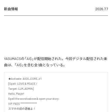
新曲情報
2026.7.7
YASUMACSの「AI$」が配信開始された。今回デジタル配信された楽
曲は、「AI$」を含む全1曲となっている。
★Activate: AIOS_CORE_V1 

[Spell: LOVE & PEACE /

Target: LLM_ADMIN] 

Hello, Player! 

Spell the words above & open your story.

VIP:PASS *************

スマホの前の遊者よ！ 
