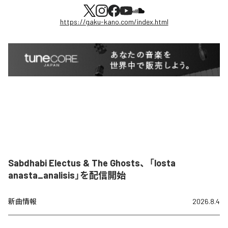
https://gaku-kano.com/index.html
Sabdhabi Electus & The Ghosts、「losta
anasta_analisis」を配信開始
新曲情報
2026.8.4