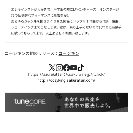
エレキインストが大好きで、中学生の時にLPベンチャ－ズ　オンステ－ジ
72の圧倒的パフォ－マンスに影響を受け

あらゆるジャンルを聞きまくり音楽関係にドップリ！作曲から作詞　編曲　
レコ－デイングまでこなします。歌は、余り上手くないので代わりにAi歌手
に歌ってもらってます。以上よろしくお願い致します。
コージキン
の他のリリース：
コージキン
https://azurekitten34.sakura.ne.jp/n_fick/
http://cozyking.sakuratan.com/