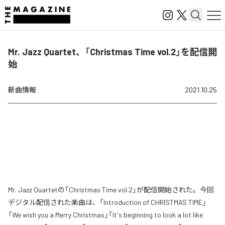
Mr. Jazz Quartet、「Christmas Time vol.2」を配信開
始
新曲情報
2021.10.25
Mr. Jazz Quartetの「Christmas Time vol.2」が配信開始された。今回
デジタル配信された楽曲は、「Introduction of CHRISTMAS TIME」
「We wish you a Merry Christmas」「It's beginning to look a lot like