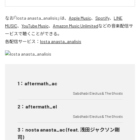
なお「
losta anasta_analisis
」は、
Apple Music
、
Spotify
、
LINE
MUSIC
、
YouTube Music
、
Amazon Music Unlimited
などの音楽配信サ
ービスで聴くことができる。
各配信サービス：
losta anasta_analisis
1
：
aftermath_ac
Sabdhabi Electus & The Ghosts
2
：
aftermath_el
Sabdhabi Electus & The Ghosts
3
：
nosta anasta_ac (feat. 浅田ジャクソン剛
司)