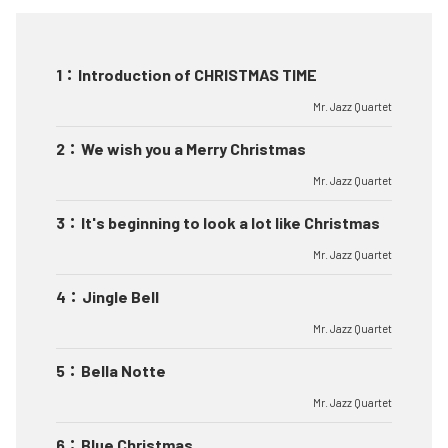
1
：
Introduction of CHRISTMAS TIME
Mr. Jazz Quartet
2
：
We wish you a Merry Christmas
Mr. Jazz Quartet
3
：
It's beginning to look a lot like Christmas
Mr. Jazz Quartet
4
：
Jingle Bell
Mr. Jazz Quartet
5
：
Bella Notte
Mr. Jazz Quartet
6
：
Blue Christmas