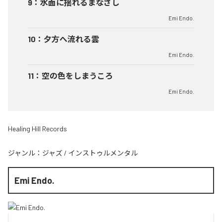
9
：
水面に揺れるまなざし
Emi Endo.
10
：
夕方へ流れる雲
Emi Endo.
11
：
空の色をしまうころ
Emi Endo.
Healing Hill Records
ジャンル：
ジャズ
/
インストゥルメンタル
Emi Endo.