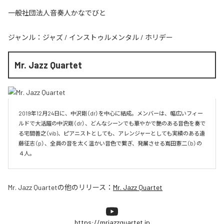
一般社団法人音奏人かなでびと
ジャンル：
ジャズ
/
インストゥルメンタル
/
ホリデー
Mr. Jazz Quartet
2019年12月24日に、中沢剛（dr）を中心に結成。メンバーは、幅広いフィー
ルドで大活躍の中沢剛（dr）、どんなシーンでも華やかで艶のある音色を奏で
る宅間善之（vib)、ピアニストとしても、アレンジャーとしても実績のある遠
藤征志（p）、全員の音を太く温かい音色で繋ぎ、発展させる嶌田憲二（b）の
４人。
Mr. Jazz Quartet
の他のリリース：
Mr. Jazz Quartet
https://mrjazzquartet.jp