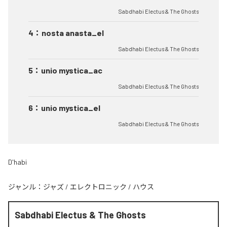
Sabdhabi Electus & The Ghosts
4
：
nosta anasta_el
Sabdhabi Electus & The Ghosts
5
：
unio mystica_ac
Sabdhabi Electus & The Ghosts
6
：
unio mystica_el
Sabdhabi Electus & The Ghosts
D'habi
ジャンル：
ジャズ
/
エレクトロニック
/
ハウス
Sabdhabi Electus & The Ghosts