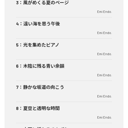
3
：
風がめくる夏のページ
Emi Endo.
4
：
遠い海を思う午後
Emi Endo.
5
：
光を集めたピアノ
Emi Endo.
6
：
木陰に残る青い余韻
Emi Endo.
7
：
静かな坂道の向こう
Emi Endo.
8
：
夏空と透明な時間
Emi Endo.