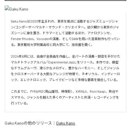
Gaku Kanoは2003年生まれの、東京を拠点に活動するジャズミュージシャ
ン/コンポーザー/マルチ・サウンド・クリエイター。幼少期から東京のジャ
ズシーンに身を置き、ドラマーとして活動するほか、アナログシンセ、
Fender Rhodes、Vocoderの演奏、そしてDAWを用いた音楽制作も行ってい
る。東京藝術大学附属高校と同大学にて、技術面を磨く。

2024年6月には、自身が全楽曲を作曲し、全パートの演奏・録音を手がけた
マルチトラックアルバム『Experimental Jazz』をリリース。本作では、緻密
なドラムグルーヴ、滑らかなメロディ、豊かなハーモニー、そしてジャンル
をクロスオーバーする大胆なアレンジが特徴で、ネオソウル、インディーロ
ック、エレクトロニック、ブレイクビーツなど多様な要素を融合している。

これまでに、PYRAMID（鳥山雄司、神保彰）、KIRINJI、Roni Kaspi、熊谷ヤ
スマサら、ジャンルを越えた多くのアーティストと共演・レコーディングを
行っている。
Gaku Kano
の他のリリース：
Gaku Kano