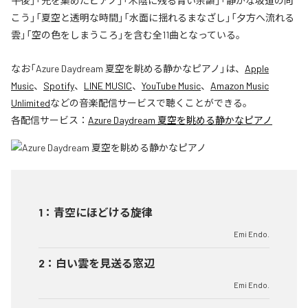
午後」「光を集めたピアノ」「木陰に残る青い余韻」「静かな坂道の向
こう」「夏空と透明な時間」「水面に揺れるまなざし」「夕方へ流れる
雲」「空の色をしまうころ」を含む全11曲となっている。
なお「
Azure Daydream 夏空を眺める静かなピアノ
」は、
Apple
Music
、
Spotify
、
LINE MUSIC
、
YouTube Music
、
Amazon Music
Unlimited
などの音楽配信サービスで聴くことができる。
各配信サービス：
Azure Daydream 夏空を眺める静かなピアノ
1
：
青空にほどける旋律
Emi Endo.
2
：
白い雲を見送る窓辺
Emi Endo.