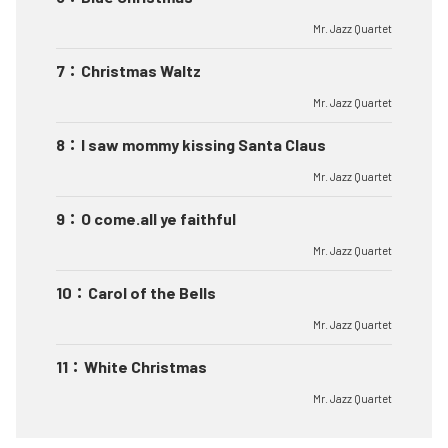
Mr. Jazz Quartet
7
：
Christmas Waltz
Mr. Jazz Quartet
8
：
I saw mommy kissing Santa Claus
Mr. Jazz Quartet
9
：
O come.all ye faithful
Mr. Jazz Quartet
10
：
Carol of the Bells
Mr. Jazz Quartet
11
：
White Christmas
Mr. Jazz Quartet