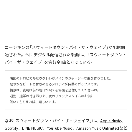
コージキンの「スウィ－トダウン・バイ・ザ・ウェイブ」が配信開
始された。今回デジタル配信された楽曲は、「スウィ－トダウン・
バイ・ザ・ウェイブ」を含む全1曲となっている。
南国のトロピカルなウクレレがメインのジャ－ジーな曲を作りました。

軽やかなビートと甘さのあるメロディが特徴のポップスです。

情景は、夜明け前の朝日が映える場面を想像してくださいね。

通勤・通学の行き帰りや、夜のリラックスタイムのお供に

聴いてもらえれば、嬉しいです。
なお「
スウィ－トダウン・バイ・ザ・ウェイブ
」は、
Apple Music
、
Spotify
、
LINE MUSIC
、
YouTube Music
、
Amazon Music Unlimited
など