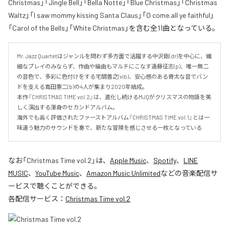
Christmas」「Jingle Bell」「Bella Notte」「Blue Christmas」「Christmas
Waltz」「I saw mommy kissing Santa Claus」「O come.all ye faithful」
「Carol of the Bells」「White Christmas」を含む全11曲となっている。
Mr. Jazz Quartetはジャンルを問わず多方面で活躍する中沢剛(dr)を中心に、繊
細なプレイのみならず、作曲や編曲もマルチにこなす遠藤征志(p)、唯一無二
の音色で、多彩に色付けをする宅間善之(vib)、安心感のある骨太な音でバン
ドを支える嶌田憲二(b)の4人が集まり2020年結成。

本作『CHRISTMAS TIME vol.2』は、進化し続けるMJQがクリスマスの物語を美
しく演出する渾身のセカンドアルバム。

海外でも高く評価されたファーストアルバム『CHRISTMAS TIME vol.1』とは一
味違う魅力のサウンドを奏で、新たな冒険を感じさせる一枚となっている
なお「
Christmas Time vol.2
」は、
Apple Music
、
Spotify
、
LINE
MUSIC
、
YouTube Music
、
Amazon Music Unlimited
などの音楽配信サ
ービスで聴くことができる。
各配信サービス：
Christmas Time vol.2