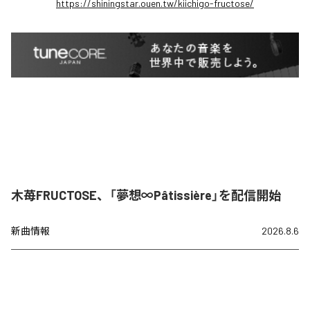
https://shiningstar.ouen.tw/kiichigo-fructose/
木苺FRUCTOSE、「夢想∞Pâtissière」を配信開始
新曲情報
2026.8.6