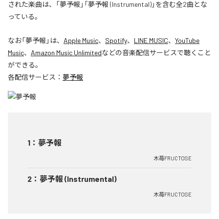
された楽曲は、「夢予報」「夢予報 (Instrumental)」を含む全2曲とな
っている。
なお「
夢予報
」は、
Apple Music
、
Spotify
、
LINE MUSIC
、
YouTube
Music
、
Amazon Music Unlimited
などの音楽配信サービスで聴くこと
ができる。
各配信サービス：
夢予報
1
：
夢予報
木苺FRUCTOSE
2
：
夢予報 (Instrumental)
木苺FRUCTOSE