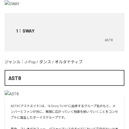
1
：
SWAY
AST8
ジャンル：
J-Pop
/
ダンス
/
オルタナティブ
AST8
AST8（アストエイト）は、“A Story To ∞” に由来するグループ名のもと、メ
ンバーとファンが共に、無限に広がっていく物語を紡いでいくことをコンセ
プトに誕生したボーイズグループです。

楽曲、コレオグラフィー、パフォーマンスのすべてにおいて妥協のないクオ