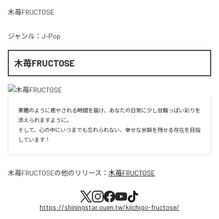
木苺FRUCTOSE
ジャンル：
J-Pop
木苺FRUCTOSE
果糖のように癒やされる時間を届け、あなたの日常に少し甘酸っぱい彩りを
添えられますように。

そして、心の中にいつまでも忘れられない、幸せな余韻を残せる存在を目指
しています！
木苺FRUCTOSE
の他のリリース：
木苺FRUCTOSE
https://shiningstar.ouen.tw/kiichigo-fructose/