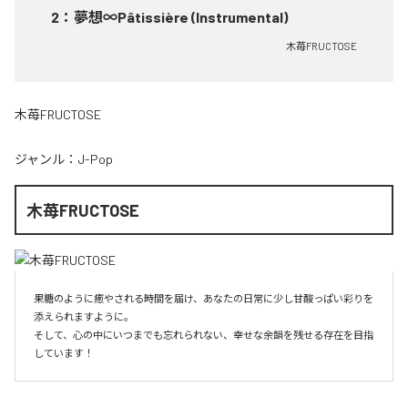
2
：
夢想∞Pâtissière (Instrumental)
木苺FRUCTOSE
木苺FRUCTOSE
ジャンル：
J-Pop
木苺FRUCTOSE
果糖のように癒やされる時間を届け、あなたの日常に少し甘酸っぱい彩りを
添えられますように。

そして、心の中にいつまでも忘れられない、幸せな余韻を残せる存在を目指
しています！