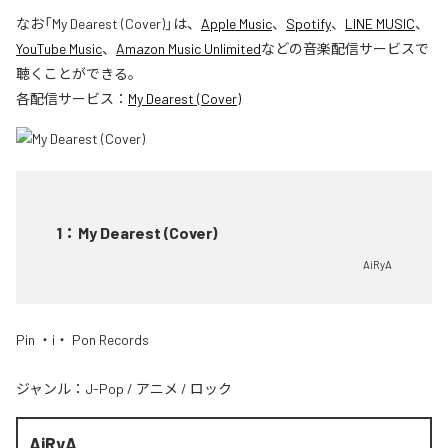
なお「
My Dearest (Cover)
」は、
Apple Music
、
Spotify
、
LINE MUSIC
、
YouTube Music
、
Amazon Music Unlimited
などの音楽配信サービスで
聴くことができる。
各配信サービス：
My Dearest (Cover)
1
：
My Dearest (Cover)
AiRyA
Pin ・i・ Pon Records
ジャンル：
J-Pop
/
アニメ
/
ロック
AiRyA