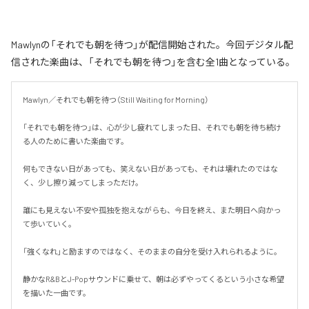
Mawlynの「それでも朝を待つ」が配信開始された。今回デジタル配
信された楽曲は、「それでも朝を待つ」を含む全1曲となっている。
Mawlyn／それでも朝を待つ（Still Waiting for Morning）

「それでも朝を待つ」は、心が少し疲れてしまった日、それでも朝を待ち続け
る人のために書いた楽曲です。

何もできない日があっても、笑えない日があっても、それは壊れたのではな
く、少し擦り減ってしまっただけ。

誰にも見えない不安や孤独を抱えながらも、今日を終え、また明日へ向かっ
て歩いていく。

「強くなれ」と励ますのではなく、そのままの自分を受け入れられるように。

静かなR&BとJ-Popサウンドに乗せて、朝は必ずやってくるという小さな希望
を描いた一曲です。