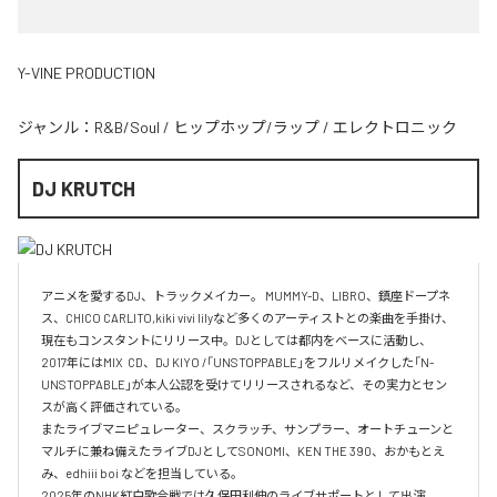
Y-VINE PRODUCTION
ジャンル：
R&B/Soul
/
ヒップホップ/ラップ
/
エレクトロニック
DJ KRUTCH
アニメを愛するDJ、トラックメイカー。 MUMMY-D、LIBRO、鎮座ドープネ
ス、CHICO CARLITO,kiki vivi lilyなど多くのアーティストとの楽曲を手掛け、
現在もコンスタントにリリース中。DJとしては都内をベースに活動し、
2017年にはMIX  CD、DJ KIYO /「UNSTOPPABLE」をフルリメイクした「N-
UNSTOPPABLE」が本人公認を受けてリリースされるなど、その実力とセン
スが高く評価されている。

またライブマニピュレーター、スクラッチ、サンプラー、オートチューンと
マルチに兼ね備えたライブDJとしてSONOMI、KEN THE 390、おかもとえ
み、edhiii boi などを担当している。
