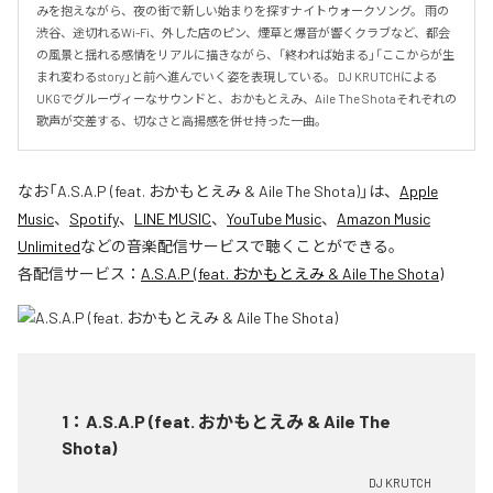
みを抱えながら、夜の街で新しい始まりを探すナイトウォークソング。 雨の
渋谷、途切れるWi-Fi、外した店のピン、煙草と爆音が響くクラブなど、都会
の風景と揺れる感情をリアルに描きながら、「終われば始まる」「ここからが生
まれ変わるstory」と前へ進んでいく姿を表現している。 DJ KRUTCHによる
UKGでグルーヴィーなサウンドと、おかもとえみ、Aile The Shotaそれぞれの
歌声が交差する、切なさと高揚感を併せ持った一曲。
なお「
A.S.A.P (feat. おかもとえみ & Aile The Shota)
」は、
Apple
Music
、
Spotify
、
LINE MUSIC
、
YouTube Music
、
Amazon Music
Unlimited
などの音楽配信サービスで聴くことができる。
各配信サービス：
A.S.A.P (feat. おかもとえみ & Aile The Shota)
1
：
A.S.A.P (feat. おかもとえみ & Aile The
Shota)
DJ KRUTCH