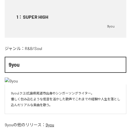
1
：
SUPER HIGH
9you
ジャンル：
R&B/Soul
9you
9you(クユ)広島県尾道市出身のシンガーソングライター。

優しく包み込むような低音を活かした歌声でこれまでの経験や人生を落とし
込んだリアルな楽曲を歌う。
9you
の他のリリース：
9you