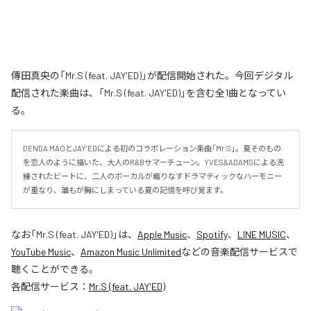
傳田真央の「Mr.S (feat. JAY'ED)」が配信開始された。今回デジタル
配信された楽曲は、「Mr.S (feat. JAY'ED)」を含む全1曲となってい
る。
DENDA MAOとJAY’EDによる初のコラボレーション楽曲「Mr.S」。夏そのもの
を恋人のように描いた、大人のR&Bサマーチューン。YVES&ADAMSによる洗
練されたビートに、二人のボーカルが織りなすドラマティックなハーモニー
が重なり、誰もが胸にしまっている夏の記憶を呼び覚ます。
なお「
Mr.S (feat. JAY'ED)
」は、
Apple Music
、
Spotify
、
LINE MUSIC
、
YouTube Music
、
Amazon Music Unlimited
などの音楽配信サービスで
聴くことができる。
各配信サービス：
Mr.S (feat. JAY'ED)