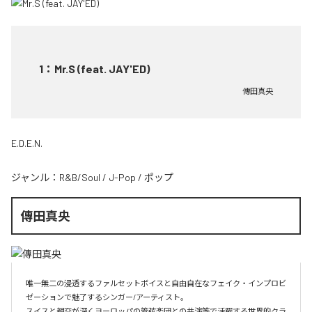
1
：
Mr.S (feat. JAY'ED)
傳田真央
E.D.E.N.
ジャンル：
R&B/Soul
/
J-Pop
/
ポップ
傳田真央
唯一無二の浸透するファルセットボイスと自由自在なフェイク・インプロビ
ゼーションで魅了するシンガー/アーティスト。

スイスと親交が深くヨーロッパの管弦楽団との共演等で活躍する世界的クラ