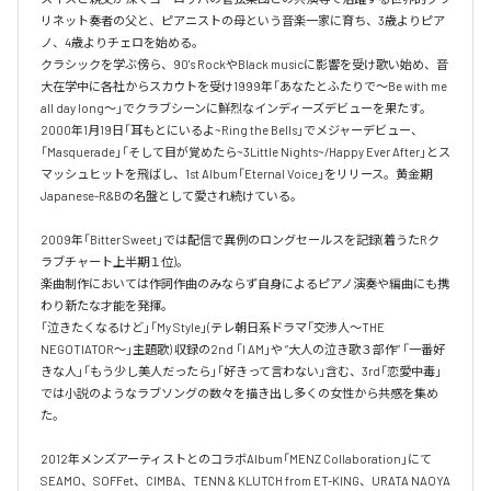
リネット奏者の父と、ピアニストの母という音楽一家に育ち、3歳よりピア
ノ、4歳よりチェロを始める。

クラシックを学ぶ傍ら、90's RockやBlack musicに影響を受け歌い始め、音
大在学中に各社からスカウトを受け1999年「あなたとふたりで～Be with me 
all day long～」でクラブシーンに鮮烈なインディーズデビューを果たす。

2000年1月19日「耳もとにいるよ~Ring the Bells」でメジャーデビュー、
「Masquerade」「そして目が覚めたら~3Little Nights~/Happy Ever After」とス
マッシュヒットを飛ばし、1st Album「Eternal Voice」をリリース。黄金期
Japanese-R&Bの名盤として愛され続けている。

2009年「Bitter Sweet」では配信で異例のロングセールスを記録(着うたRク
ラブチャート上半期１位)。

楽曲制作においては作詞作曲のみならず自身によるピアノ演奏や編曲にも携
わり新たな才能を発揮。

「泣きたくなるけど」「My Style」(テレ朝日系ドラマ「交渉人～THE 
NEGOTIATOR～」主題歌) 収録の2nd 「I AM」や ”大人の泣き歌３部作” 「一番好
きな人」「もう少し美人だったら」「好きって言わない」含む、3rd「恋愛中毒」
では小説のようなラブソングの数々を描き出し多くの女性から共感を集め
た。

2012年メンズアーティストとのコラボAlbum「MENZ Collaboration」にて
SEAMO、SOFFet、CIMBA、TENN & KLUTCH from ET-KING、URATA NAOYA 