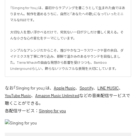
『Singing for You』は、最初からラブソングを書こうとして生まれた曲ではあ
りません。制作を進めるうちに、自然と「あなたへの歌」になっていったミニ
マルなR&Bです。

大切な人を思い浮かべるだけで、何気ない一日が少しだけ優しく見える。そ
んな小さな心の変化をテーマにしています。

シンプルなアレンジだからこそ、煌びやかなコーラスワークや音の余白、ダ
イナミクスを丁寧に作り込み、新鮮で温かみのあるサウンドを目指しまし
た。Tierra Whackの自由な発想から影響を受けつつも、Bamboo 
Undergroundらしい、飾らないソウルフルな表現を大切にしています。
なお「
Singing for you
」は、
Apple Music
、
Spotify
、
LINE MUSIC
、
YouTube Music
、
Amazon Music Unlimited
などの音楽配信サービスで
聴くことができる。
各配信サービス：
Singing for you