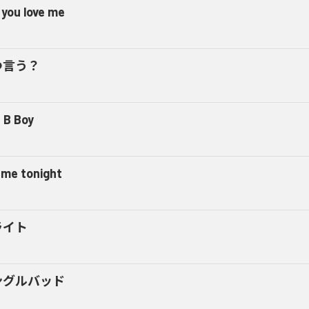
 you love me
つ言う？
 B Boy
l me tonight
ライト
ングルバッド