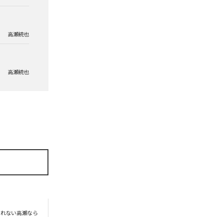
高瀬統也
高瀬統也
られない高瀬なら