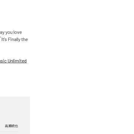
u love
Finally the
ic Unlimited
高瀬統也