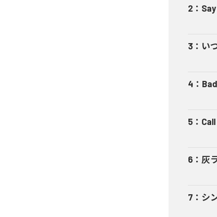
2
：
Say
3
：
い
4
：
Bad
5
：
Cal
6
：
灰
7
：
シ