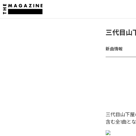
三代目山
新曲情報
三代目山下屋
含む全1曲と