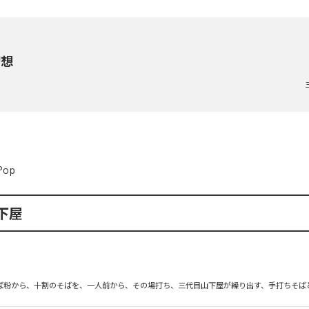
幻想
Pop
下屋
そば粉から、十割のそばを、一人前から、その場打ち、三代目山下屋が繰り出す、手打ちそば