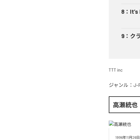
8
：
It’s
9
：
ク
TTT inc
ジャンル：
J-
高瀬統也
1996年11