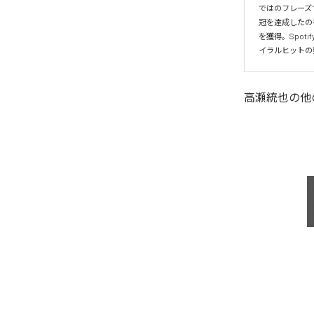
ではのフレーズ
冠を達成したの
を獲得。Spo
イラルヒットの
高瀬統也
の他