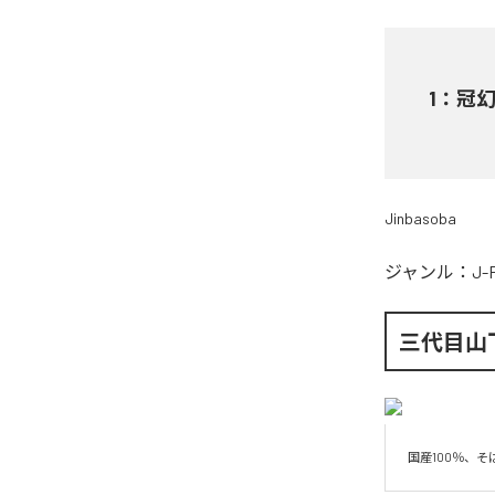
1
：
冠
Jinbasoba
ジャンル：
J-
三代目山
国産100％、