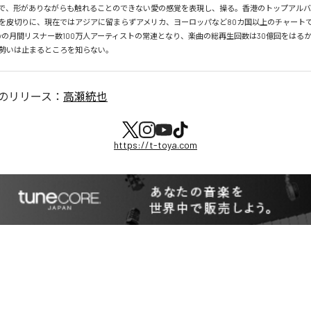
で、形がありながらも触れることのできない愛の感覚を表現し、操る。香港のトップアルバ
を皮切りに、現在ではアジアに留まらずアメリカ、ヨーロッパなど80カ国以上のチャートで
tifyの月間リスナー数100万人アーティストの常連となり、楽曲の総再生回数は30億回をはる
勢いは止まるところを知らない。
のリリース：
高瀬統也
https://t-toya.com