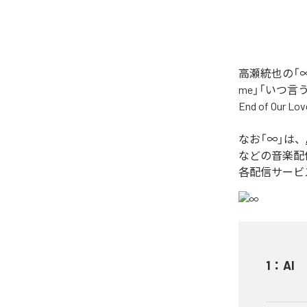
高瀬統也の「∞
me」「いつ言う？」
End of O
なお「
∞
」は、
などの音楽配
各配信サービ
1
：
AI