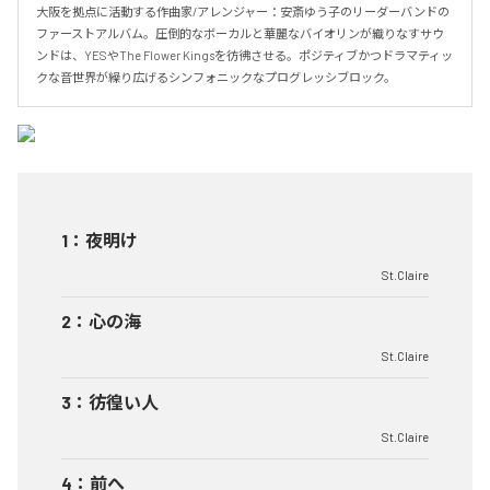
大阪を拠点に活動する作曲家/アレンジャー：安斎ゆう子のリーダーバンドの
ファーストアルバム。圧倒的なボーカルと華麗なバイオリンが織りなすサウ
ンドは、YESやThe Flower Kingsを彷彿させる。ポジティブかつドラマティッ
クな音世界が繰り広げるシンフォニックなプログレッシブロック。
1
：
夜明け
St.Claire
2
：
心の海
St.Claire
3
：
彷徨い人
St.Claire
4
：
前へ