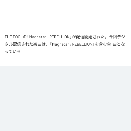
THE FOOLの「Magnetar : REBELLION」が配信開始された。今回デジ
タル配信された楽曲は、「Magnetar : REBELLION」を含む全1曲とな
っている。
■ CONCEPT

An isolated Magnetar in the dark.

Two lonely stars collide and merge, drawn together in an interactive love—a 
final rendezvous inside the black hole.

（訳：暗闇に孤立する星、マグネター。

ふたつの孤独な星が惹かれ合い、融合する。相互作用の愛（Interactive Love）
を抱き、ブラックホールの中での最終ランデブーへ。）
なお「
Magnetar : REBELLION
」は、
Apple Music
、
Spotify
、
LINE
MUSIC
、
YouTube Music
、
Amazon Music Unlimited
などの音楽配信サ