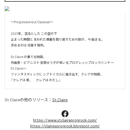
～Progressive but Classical～

2021年、混沌とした この空の下

止まった時間と 失われた尊厳を取り戻すための旅が、今 始まる。

求めるのは 光差す場所。

St.Claire の奏でる物語。

作曲家・ピアニスト 安斎ゆう子が率いるプログレッシブロックバンド ～
St.Claire～

ファンタスティックに シアトリカルに描き出す、クレアの物語。

『クレアは 君、　クレアは わたし』
St.Claire
の他のリリース：
St.Claire
https://www.stclaireprogrock.com/
https://clairesprogrock.blogspot.com/