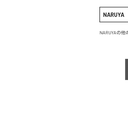
NARUYA
NARUYA
の他