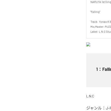
NARUYA 1st Single 
"Falling"

Track: Yonas-K Be
Mix,Master: PUZZ
Label: L.N.C Stu
1
：
Fall
L.N.C
ジャンル：
J-