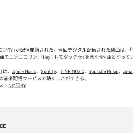
「NIC♡RY」が配信開始された。今回デジタル配信された楽曲は、「P
踊るニンニコリン」「Hey!!トモダッチ☆」を含む全4曲となって
」は、
Apple Music
、
Spotify
、
LINE MUSIC
、
YouTube Music
、
Amaz
の音楽配信サービスで聴くことができる。
ス：
NIC♡RY
CE