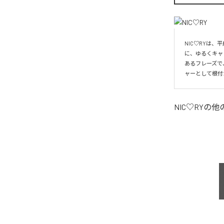
NIC♡RYは
に、ゆるくキャ
あるフレーズで
ャーとして根付
NIC♡RY
の他