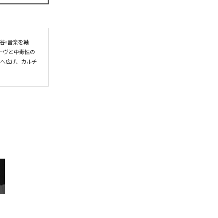
谷×音楽を軸
ーヴと中毒性の
界へ広げ、カルチ