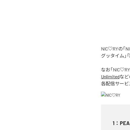
NIC♡RYの
グッタイム」「
なお「
NIC♡RY
Unlimited
など
各配信サービ
1
：
PEA