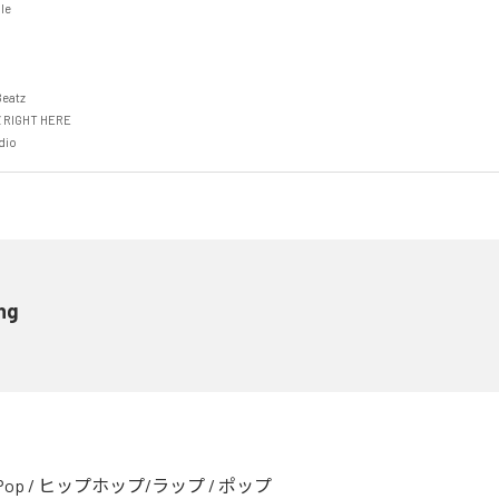


atz

 RIGHT HERE

dio
ing
Pop
/
ヒップホップ/ラップ
/
ポップ