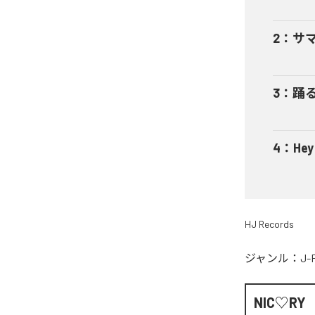
2
：
サ
3
：
踊
4
：
He
HJ Records
ジャンル：
J-
NIC♡RY