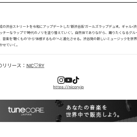
、平成の渋谷ストリートを令和にアップデートした“新渋谷系”ガールズラップデュオ。ギャル×渋
ッチーなラップで“時代のノリを塗り替えていく”。自然体でありながら、踊りたくなるグル
、音楽を“聴くもの”から“体感するもの”へと進化させる。渋谷発の新しいミュージックを世
かせていく。
のリリース：
NIC♡RY
https://nicory.jp