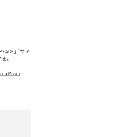
EACE」「サマ
いる。
on Music