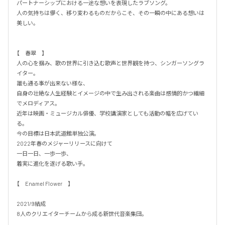
パートナーシップにおける一途な想いを表現したラブソング。

人の気持ちは儚く、移り変わるものだからこそ、その一瞬の中にある想いは
美しい。

【　春翠　】

人の心を掴み、歌の世界に引き込む歌声と世界観を持つ、シンガーソングラ
イター。

誰も通る事が出来ない様な、

自身の壮絶な人生経験とイメージの中で生み出される楽曲は感情的かつ繊細
でメロディアス。

近年は映画・ミュージカル俳優、学校講演家としても活動の幅を広げてい
る。

今の目標は日本武道館単独公演。

2022年春のメジャーリリースに向けて

一日一日、一歩一歩、

着実に進化を遂げる歌い手。

【　Enamel Flower　】

2021/9結成

8人のクリエイターチームから成る新世代音楽集団。
