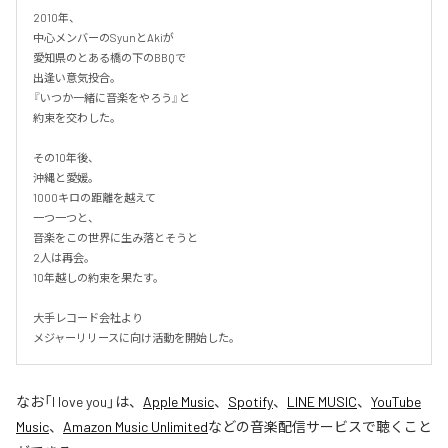
2010年、

中心メンバーのSyunとAkiが

愛知県のとある橋の下のBBQで

出逢い意気投合。

『いつか一緒に音楽をやろう』と

約束を交わした。

その10年後、

沖縄と愛媛。

1000キロの距離を越えて

一つ一つと、

音楽をこの世界に生み落とそうと

2人は再会。

10年越しの約束を果たす。

大手レコード会社より

メジャーリリースに向け活動を開始した。
なお「
I love you
」は、
Apple Music
、
Spotify
、
LINE MUSIC
、
YouTube
Music
、
Amazon Music Unlimited
などの音楽配信サービスで聴くこと