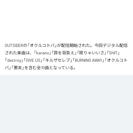
OUTSIDERの「オクルコトバ」が配信開始された。今回デジタル配信
された楽曲は、「karano」「罪を背負え」「殴りゃいいさ」「SHIT」
「destroy」「GIVE US」「キルザセレブ」「BURNING AWAY」「オクルコト
バ」「悪友」を含む全10曲となっている。
なお「
オクルコトバ
」は、
Apple Music
、
Spotify
、
LINE MUSIC
、
YouTube Music
、
Amazon Music Unlimited
などの音楽配信サービスで
聴くことができる。
各配信サービス：
オクルコトバ