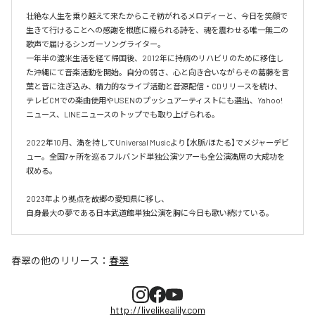
壮絶な人生を乗り越えて来たからこそ紡がれるメロディーと、今日を笑顔で
生きて行けることへの感謝を根底に綴られる詩を、魂を震わせる唯一無二の
歌声で届けるシンガーソングライター。

一年半の渡米生活を経て帰国後、2012年に持病のリハビリのために移住し
た沖縄にて音楽活動を開始。自分の弱さ、心と向き合いながらその葛藤を言
葉と音に注ぎ込み、精力的なライブ活動と音源配信・CDリリースを続け、
テレビCMでの楽曲使用やUSENのプッシュアーティストにも選出、Yahoo!
ニュース、LINEニュースのトップでも取り上げられる。

2022年10月、満を持してUniversal Musicより【水脈/ほたる】でメジャーデビ
ュー。全国7ヶ所を巡るフルバンド単独公演ツアーも全公演満席の大成功を
収める。

2023年より拠点を故郷の愛知県に移し、

自身最大の夢である日本武道館単独公演を胸に今日も歌い続けている。
春翠
の他のリリース：
春翠
http://livelikealily.com