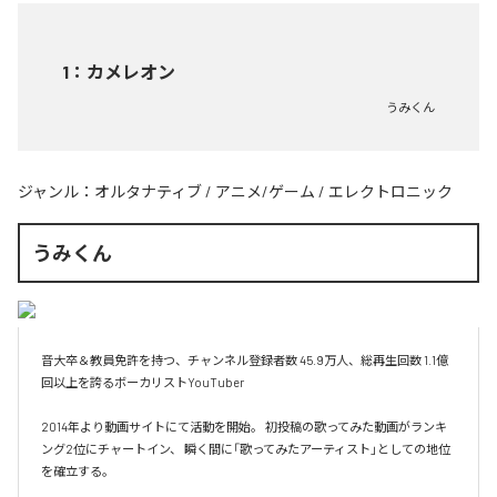
1
：
カメレオン
うみくん
ジャンル：
オルタナティブ
/
アニメ/ゲーム
/
エレクトロニック
うみくん
音大卒＆教員免許を持つ、チャンネル登録者数 45.9万人、総再生回数 1.1億
回以上を誇るボーカリストYouTuber

2014年より動画サイトにて活動を開始。 初投稿の歌ってみた動画がランキ
ング2位にチャートイン、 瞬く間に「歌ってみたアーティスト」としての地位
を確立する。
