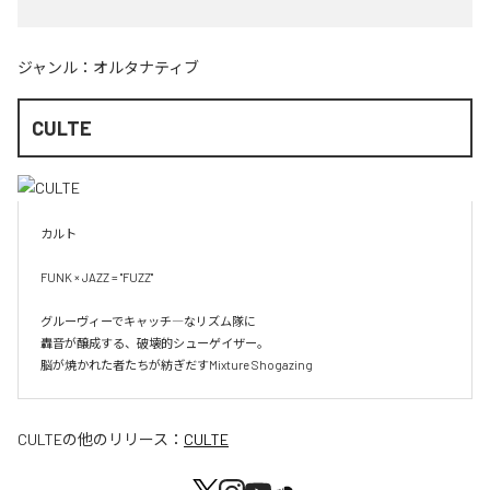
ジャンル：
オルタナティブ
CULTE
カルト

FUNK × JAZZ = "FUZZ"

グルーヴィーでキャッチ―なリズム隊に

轟音が醸成する、破壊的シューゲイザー。

脳が焼かれた者たちが紡ぎだすMixture Shogazing
CULTE
の他のリリース：
CULTE