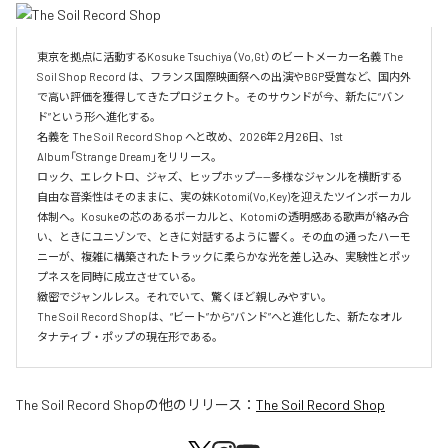
東京を拠点に活動するKosuke Tsuchiya（Vo,Gt）のビートメーカー名義 The 
Soil Shop Record は、フランス国際映画祭への出演やBGP受賞など、国内外
で高い評価を獲得してきたプロジェクト。そのサウンドが今、新たに“バン
ド”という形へ進化する。

名義を The Soil Record Shop へと改め、2026年2月26日、1st 
Album「Strange Dream」をリリース。

ロック、エレクトロ、ジャズ、ヒップホップ——多様なジャンルを横断する
自由な音楽性はそのままに、実の妹Kotomi(Vo,Key)を迎えたツインボーカル
体制へ。Kosukeの芯のあるボーカルと、Kotomiの透明感ある歌声が絡み合
い、ときにユニゾンで、ときに対話するように響く。その血の通ったハーモ
ニーが、複雑に構築されたトラックに柔らかな光を差し込み、実験性とポッ
プネスを同時に成立させている。

緻密でジャンルレス。それでいて、驚くほど親しみやすい。

The Soil Record Shopは、“ビート”から“バンド”へと進化した、新たなオル
タナティブ・ポップの現在形である。
The Soil Record Shop
の他のリリース：
The Soil Record Shop