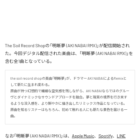
The Soil Record Shopの「明晰夢 (AKI NABAI RMX)」が配信開始され
た。今回デジタル配信された楽曲は、「明晰夢 (AKI NABAI RMX)」を
含む全1曲となっている。
the soil record shopの楽曲「明晰夢」が、ドラマー AKI NABAIによるRemixと
して新たに生まれ変わる。

原曲が持つ幻想的で繊細な空気感を残しながら、AKI NABAIならではのグルー
ヴとダイナミックなサウンドアプローチを融合。夢と現実の境界を行き来す
るような没入感を、より鮮やかに描き出したリミックス作品となっている。

原曲を知るリスナーはもちろん、初めて触れる人にも新たな景色を届ける一
曲。
なお「
明晰夢 (AKI NABAI RMX)
」は、
Apple Music
、
Spotify
、
LINE