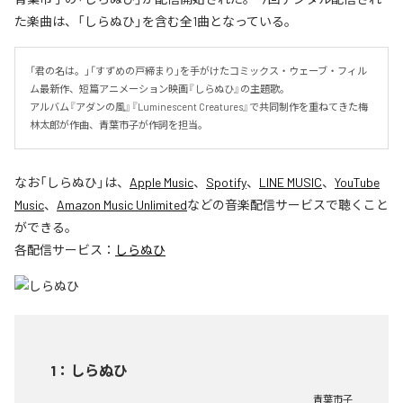
た楽曲は、「しらぬひ」を含む全1曲となっている。
「君の名は。」「すずめの戸締まり」を手がけたコミックス・ウェーブ・フィル
ム最新作、短篇アニメーション映画『しらぬひ』の主題歌。

アルバム『アダンの風』『Luminescent Creatures』で共同制作を重ねてきた梅
林太郎が作曲、青葉市子が作詞を担当。
なお「
しらぬひ
」は、
Apple Music
、
Spotify
、
LINE MUSIC
、
YouTube
Music
、
Amazon Music Unlimited
などの音楽配信サービスで聴くこと
ができる。
各配信サービス：
しらぬひ
1
：
しらぬひ
青葉市子