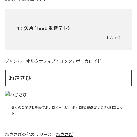
1
：
欠片 (feat. 重音テト)
わささび
ジャンル：
オルタナティブ
/
ロック
/
ボーカロイド
わささび
数々の音楽活動を経てボカロと出会い、ボカロP活動を始めた2人組ユニッ
ト。
わささび
の他のリリース：
わささび