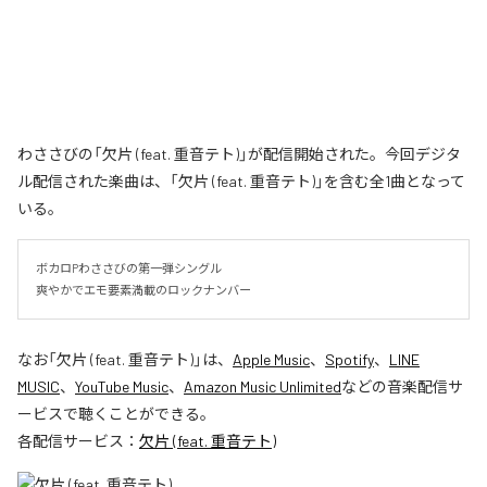
わささびの「欠片 (feat. 重音テト)」が配信開始された。今回デジタ
ル配信された楽曲は、「欠片 (feat. 重音テト)」を含む全1曲となって
いる。
ボカロPわささびの第一弾シングル

爽やかでエモ要素満載のロックナンバー
なお「
欠片 (feat. 重音テト)
」は、
Apple Music
、
Spotify
、
LINE
MUSIC
、
YouTube Music
、
Amazon Music Unlimited
などの音楽配信サ
ービスで聴くことができる。
各配信サービス：
欠片 (feat. 重音テト)