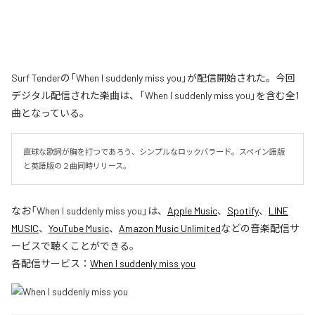
Surf Tenderの「When I suddenly miss you」が配信開始された。今回
デジタル配信された楽曲は、「When I suddenly miss you」を含む全1
曲となっている。
直球な歌詞が胸を打つであろう、シンプルなロックバラード。スペイン語版
と英語版の２曲同時リリース。
なお「
When I suddenly miss you
」は、
Apple Music
、
Spotify
、
LINE
MUSIC
、
YouTube Music
、
Amazon Music Unlimited
などの音楽配信サ
ービスで聴くことができる。
各配信サービス：
When I suddenly miss you