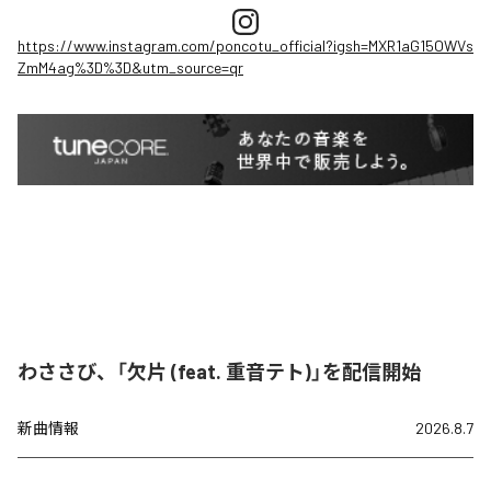
https://www.instagram.com/poncotu_official?igsh=MXR1aG15OWVs
ZmM4ag%3D%3D&utm_source=qr
わささび、「欠片 (feat. 重音テト)」を配信開始
新曲情報
2026.8.7