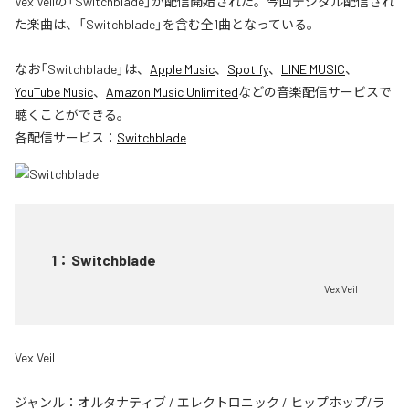
Vex Veilの「Switchblade」が配信開始された。今回デジタル配信され
た楽曲は、「Switchblade」を含む全1曲となっている。
なお「
Switchblade
」は、
Apple Music
、
Spotify
、
LINE MUSIC
、
YouTube Music
、
Amazon Music Unlimited
などの音楽配信サービスで
聴くことができる。
各配信サービス：
Switchblade
1
：
Switchblade
Vex Veil
Vex Veil
ジャンル：
オルタナティブ
/
エレクトロニック
/
ヒップホップ/ラ