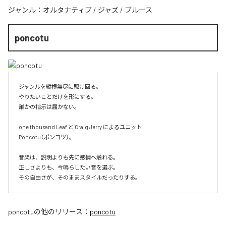
ジャンル：
オルタナティブ
/
ジャズ
/
ブルース
poncotu
ジャンルを縦横無尽に駆け回る。

やりたいことだけを形にする。

誰かの指示は届かない。

one thousand Leaf と Craig Jerry によるユニット

Poncotu（ポンコツ）。

音楽は、説明よりも先に感情へ触れる。

正しさよりも、今鳴らしたい音を選ぶ。

その自由さが、そのままスタイルだったりする。
poncotu
の他のリリース：
poncotu