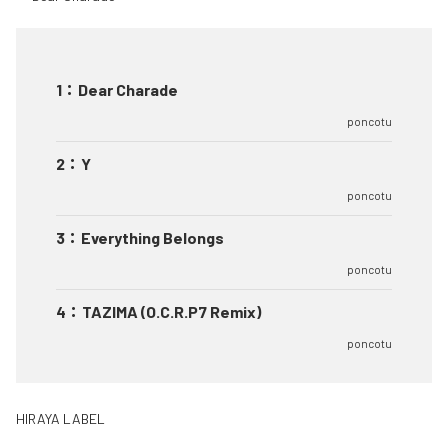
1
：
Dear Charade
poncotu
2
：
Y
poncotu
3
：
Everything Belongs
poncotu
4
：
TAZIMA (O.C.R.P7 Remix)
poncotu
HIRAYA LABEL