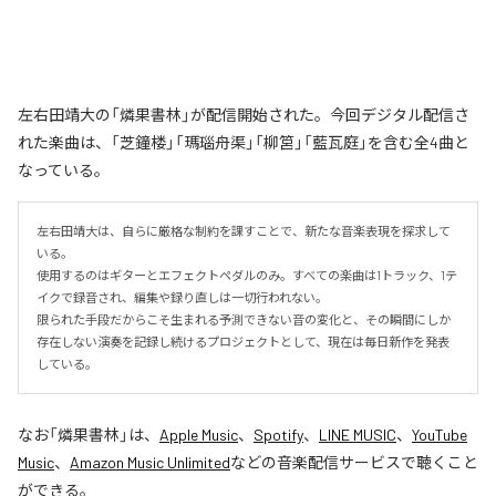
左右田靖大の「燐果書林」が配信開始された。今回デジタル配信さ
れた楽曲は、「芝鐘楼」「瑪瑙舟渠」「柳筥」「藍瓦庭」を含む全4曲と
なっている。
左右田靖大は、自らに厳格な制約を課すことで、新たな音楽表現を探求して
いる。

使用するのはギターとエフェクトペダルのみ。すべての楽曲は1トラック、1テ
イクで録音され、編集や録り直しは一切行われない。

限られた手段だからこそ生まれる予測できない音の変化と、その瞬間にしか
存在しない演奏を記録し続けるプロジェクトとして、現在は毎日新作を発表
している。
なお「
燐果書林
」は、
Apple Music
、
Spotify
、
LINE MUSIC
、
YouTube
Music
、
Amazon Music Unlimited
などの音楽配信サービスで聴くこと
ができる。