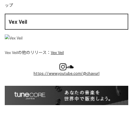
ップ
Vex Veil
Vex Veil
の他のリリース：
Vex Veil
https://www.youtube.com/@chavurl