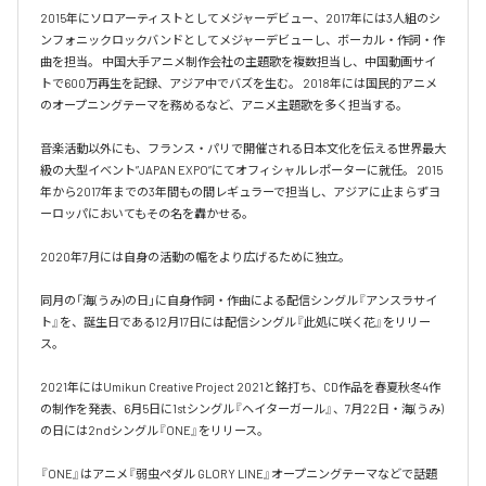
2015年にソロアーティストとしてメジャーデビュー、2017年には3人組のシ
ンフォニックロックバンドとしてメジャーデビューし、ボーカル・作詞・作
曲を担当。 中国大手アニメ制作会社の主題歌を複数担当し、中国動画サイ
トで600万再生を記録、アジア中でバズを生む。 2018年には国民的アニメ
のオープニングテーマを務めるなど、アニメ主題歌を多く担当する。

音楽活動以外にも、フランス・パリで開催される日本文化を伝える世界最大
級の大型イベント”JAPAN EXPO”にてオフィシャルレポーターに就任。 2015
年から2017年までの3年間もの間レギュラーで担当し、アジアに止まらずヨ
ーロッパにおいてもその名を轟かせる。

2020年7月には自身の活動の幅をより広げるために独立。

同月の「海(うみ)の日」に自身作詞・作曲による配信シングル『アンスラサイ
ト』を、誕生日である12月17日には配信シングル『此処に咲く花』をリリー
ス。

2021年にはUmikun Creative Project 2021と銘打ち、CD作品を春夏秋冬4作
の制作を発表、6月5日に1stシングル『ヘイターガール』、7月22日・海(うみ)
の日には2ndシングル『ONE』をリリース。

『ONE』はアニメ『弱虫ペダル GLORY LINE』オープニングテーマなどで話題