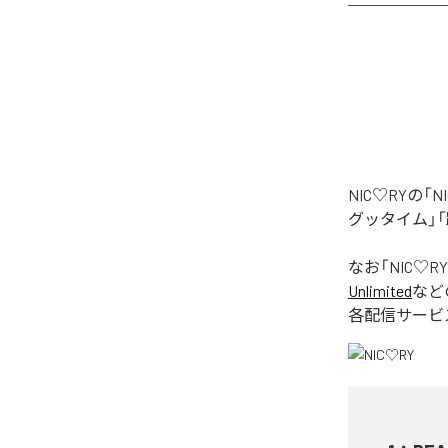
NIC♡RYの
グッタイム」「
なお「
NIC♡RY
Unlimited
など
各配信サービ