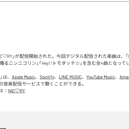
「NIC♡RY」が配信開始された。今回デジタル配信された楽曲は、「P
踊るニンニコリン」「Hey!!トモダッチ☆」を含む全4曲となって
」は、
Apple Music
、
Spotify
、
LINE MUSIC
、
YouTube Music
、
Amaz
の音楽配信サービスで聴くことができる。
ス：
NIC♡RY