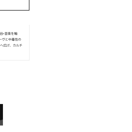
谷×音楽を軸
ーヴと中毒性の
界へ広げ、カルチ