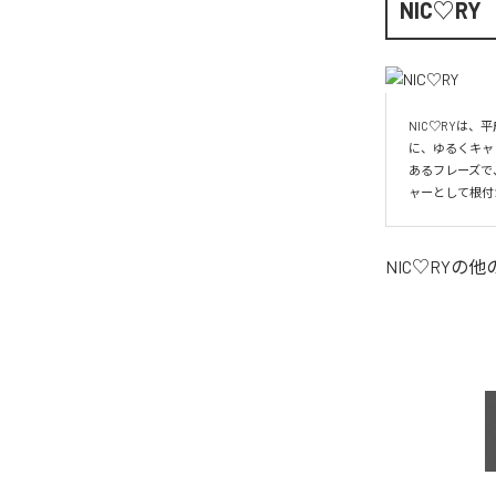
NIC♡RY
NIC♡RYは
に、ゆるくキャ
あるフレーズで
ャーとして根付
NIC♡RY
の他