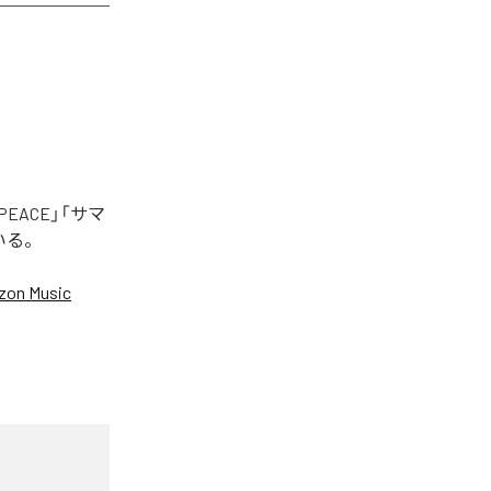
EACE」「サマ
いる。
on Music