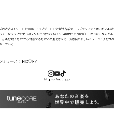
、平成の渋谷ストリートを令和にアップデートした“新渋谷系”ガールズラップデュオ。ギャル×渋
ッチーなラップで“時代のノリを塗り替えていく”。自然体でありながら、踊りたくなるグル
、音楽を“聴くもの”から“体感するもの”へと進化させる。渋谷発の新しいミュージックを世
かせていく。
のリリース：
NIC♡RY
https://nicory.jp