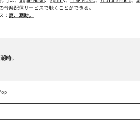
時。
」は、
Apple Music
、
Spotify
、
LINE MUSIC
、
YouTube Music
、
A
の音楽配信サービスで聴くことができる。
ス：
夏、潮時。
、潮時。
Pop