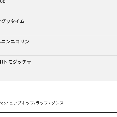
CE
マグッタイム
るニンニコリン
y!!トモダッチ☆
Pop
/
ヒップホップ/ラップ
/
ダンス