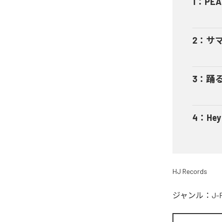
1
：
PEA
2
：
サ
3
：
踊
4
：
He
HJ Records
ジャンル：
J-