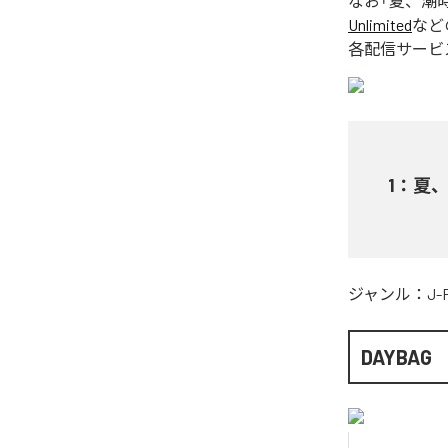
なお「
夏、潮
Unlimited
など
各配信サービ
1
：
夏
ジャンル：
J-
DAYBAG