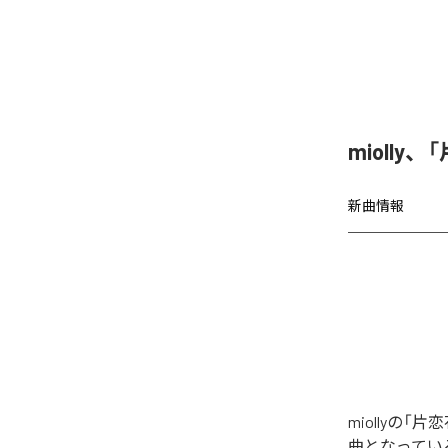
miolly
新曲情報
miollyの
曲となってい