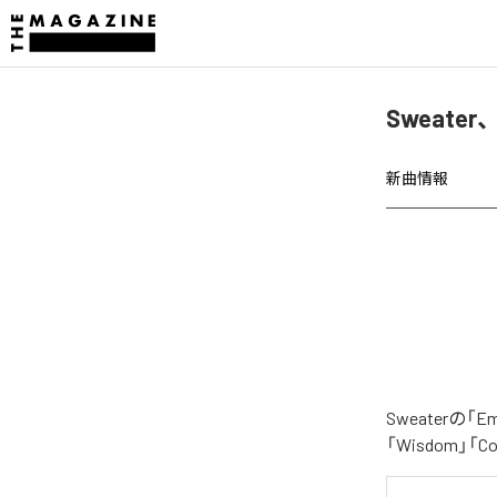
Sweate
新曲情報
Sweater
「Wisdom」「