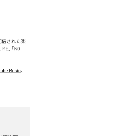
タル配信された楽
LL ME」「NO
ube Music
、