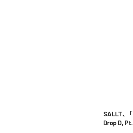
SALLT、「Di
Drop D,