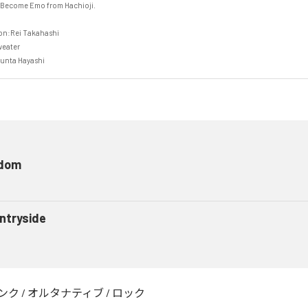
Become Emo from Hachioji.

n:Rei Takahashi

ater

unta Hayashi
dom
ntryside
ンク
/
オルタナティブ
/
ロック