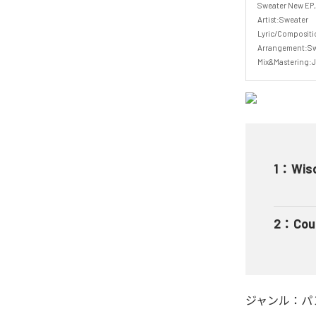
Sweater New EP,
Artist:Sweater

Lyric/Compositio
Arrangement:Swe
Mix&Mastering:J
1
：
Wis
2
：
Cou
ジャンル：
パ