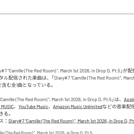
7 “Camille (The Red Room) ”, March 1st 2026, in Drop D, Pt
れた楽曲は、「Diary#7 “Camille (The Red Room) ”, March 1s
t.5」を含む全1曲となっている。
Camille (The Red Room) ”, March 1st 2026, in Drop D, Pt.5
」は、
Appl
 MUSIC
、
YouTube Music
、
Amazon Music Unlimited
などの音楽配
きる。
ス：
Diary#7 “Camille (The Red Room) ”, March 1st 2026, in Drop D, Pt