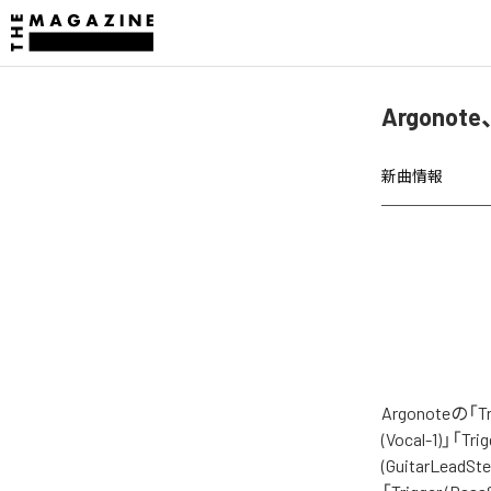
Argonot
新曲情報
Argonoteの
(Vocal-1)」「Trig
(GuitarLeadSte