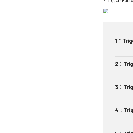
「Trigger (B
1
：
Trig
2
：
Trig
3
：
Tri
4
：
Trig