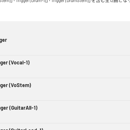
assStem)」「Trigger (Drum-1)」「Trigger (DrumStem)」を含む全1
ger
ger (Vocal-1)
gger (VoStem)
ger (GuitarAll-1)