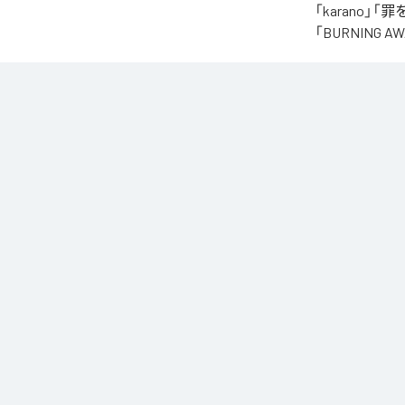
「karano」「
「BURNING
なお「
オクル
Music Unlimite
各配信サービ
1
：
kar
2
：
罪
3
：
殴