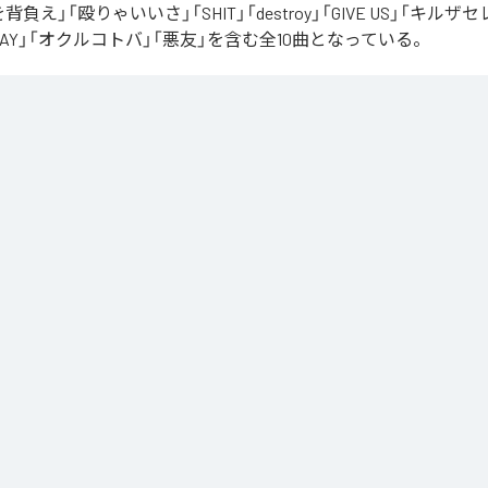
罪を背負え」「殴りゃいいさ」「SHIT」「destroy」「GIVE US」「キルザ
 AWAY」「オクルコトバ」「悪友」を含む全10曲となっている。
コトバ
」は、
Apple Music
、
Spotify
、
LINE MUSIC
、
YouTube Music
d
などの音楽配信サービスで聴くことができる。
ス：
オクルコトバ
ano
を背負え
りゃいいさ