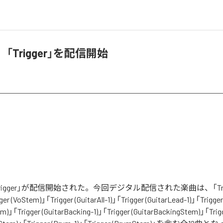
e、「Trigger」を配信開始
「Trigger」が配信開始された。今回デジタル配信された楽曲は、「Trigger
ger (VoStem)」「Trigger (GuitarAll-1)」「Trigger (GuitarLead-1)」「Trigger
m)」「Trigger (GuitarBacking-1)」「Trigger (GuitarBackingStem)」「Trigg