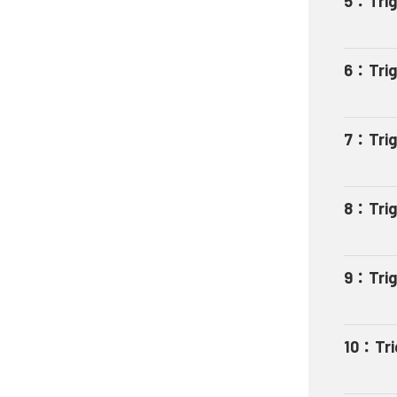
5
：
Tri
6
：
Tri
7
：
Tri
8
：
Tri
9
：
Tri
10
：
Tr