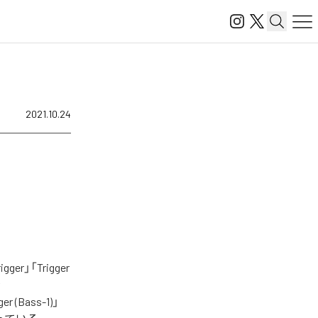
2021.10.24
」「Trigger
er (Bass-1)」