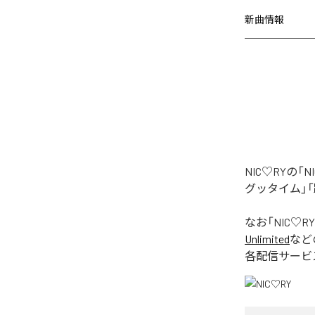
新曲情報
NIC♡RYの
グッタイム」「
なお「
NIC♡RY
Unlimited
など
各配信サービ