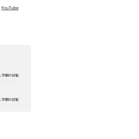
、
YouTube
。
１学期の前髪
１学期の前髪