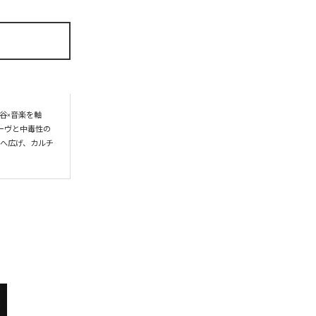
谷×音楽を軸
ーヴと中毒性の
界へ広げ、カルチ