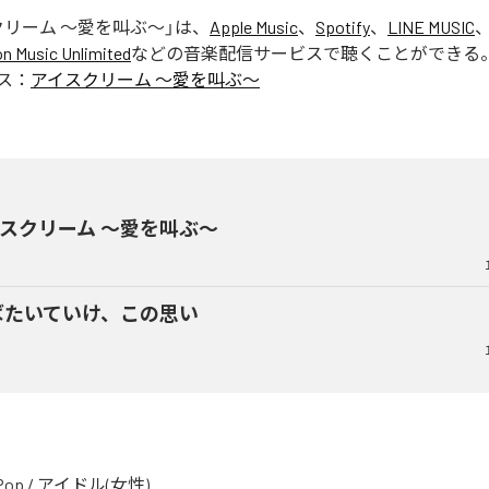
クリーム ～愛を叫ぶ～
」は、
Apple Music
、
Spotify
、
LINE MUSIC
 Music Unlimited
などの音楽配信サービスで聴くことができる
ス：
アイスクリーム ～愛を叫ぶ～
スクリーム ～愛を叫ぶ～
ばたいていけ、この思い
Pop
/
アイドル(女性)