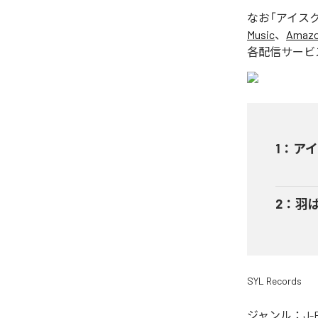
なお「
アイス
Music
、
Amazon
各配信サービ
1
：
アイ
2
：
羽
SYL Records
ジャンル：
J-