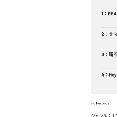
1
：
PEA
2
：
サ
3
：
踊
4
：
He
HJ Records
ジャンル：
J-