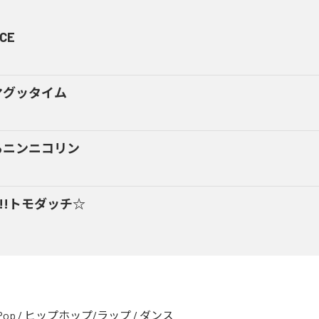
CE
マグッタイム
るニンニコリン
y!!トモダッチ☆
Pop
/
ヒップホップ/ラップ
/
ダンス