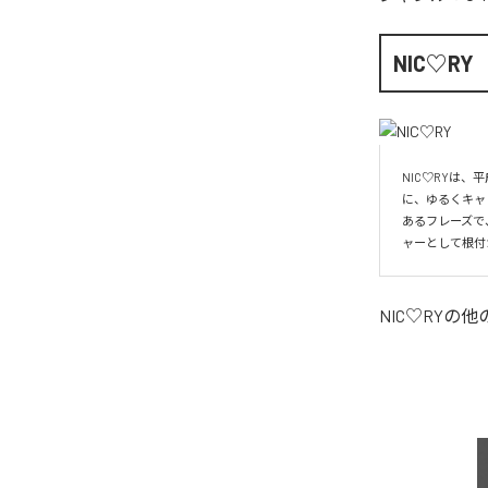
NIC♡RY
NIC♡RYは
に、ゆるくキャ
あるフレーズで
ャーとして根付
NIC♡RY
の他