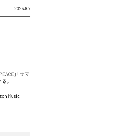
2026.8.7
EACE」「サマ
いる。
on Music