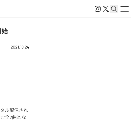
開始
2021.10.24
ジタル配信され
含む全2曲とな