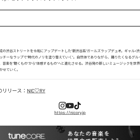
、平成の渋谷ストリートを令和にアップデートした“新渋谷系”ガールズラップデュオ。ギャル×渋
ッチーなラップで“時代のノリを塗り替えていく”。自然体でありながら、踊りたくなるグル
、音楽を“聴くもの”から“体感するもの”へと進化させる。渋谷発の新しいミュージックを世
かせていく。
のリリース：
NIC♡RY
https://nicory.jp