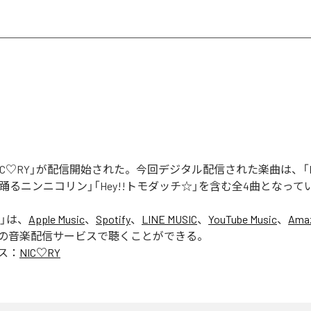
「NIC♡RY」が配信開始された。今回デジタル配信された楽曲は、「P
踊るニンニコリン」「Hey!!トモダッチ☆」を含む全4曲となって
」は、
Apple Music
、
Spotify
、
LINE MUSIC
、
YouTube Music
、
Amaz
の音楽配信サービスで聴くことができる。
ス：
NIC♡RY