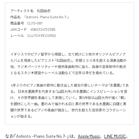
アーティスト名　松田由衣

作品名　『Ashioto -Piano Suite No.7-』

商品番号　CLTD-087

JANコード　4562324732365

レーベル　CLUTCH RECORDS

イギリスでのピアノ留学から帰国し、立て続けに５枚のオリジナルピアノア
ルバムを発表したピアニスト「松田由衣」。年間１００本を超える演奏活動の
他、ラジオパーソナリティーや提供楽曲制作に加え、自身の音楽制作の拠点
となるスタジオ建設やレーベル活動などで近年は多忙を極めている。

 4年ぶりのピアノ楽曲の新作に動き出した彼女の新しいテーマは「水墨画」であ
る。 日本水墨画界を代表する「山田大作」の水墨画にインスピレーションを受
け、 その世界観を楽曲として表現していく。第5作目は山田大作が描く『朝』
を題材にした一曲。墨のみで描かれる白と黒の世界である水墨画に白鍵と黒
鍵の世界であるピアノの楽曲が融合し、世代を超えた芸術家のコラボレーシ
ョンが始まる。
なお「
Ashioto -Piano Suite No.7-
」は、
Apple Music
、
LINE MUSIC
、