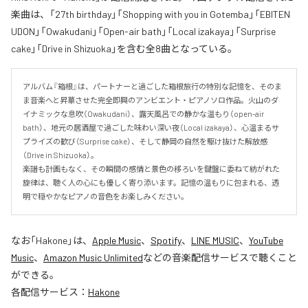
楽曲は、「27th birthday」「Shopping with you in Gotemba」「EBITEN
UDON」「Owakudani」「Open-air bath」「Local izakaya」「Surprise
cake」「Drive in Shizuoka」を含む全8曲となっている。
アルバム『箱根』は、パートナーと過ごした箱根旅行の特別な記憶を、そのま
ま音楽へと昇華させた完全即興のアンビエント・ピアノソロ作品。火山のダ
イナミックな息吹（Owakudani）、露天風呂での静かな温もり（open-air 
bath）、地元の居酒屋で過ごした味わい深い夜（Local izakaya）、心温まるサ
プライズの歓び（Surprise cake）、そして静岡の自然を駆け抜けた解放感
（Drive in Shizuoka）。

楽譜も計画もなく、その瞬間の感情と景色の移ろいを鍵盤に委ねて紡がれた
旋律は、聴く人の心にも優しく寄り添います。記憶の温もりに包まれる、透
明で穏やかなピアノの音色をお楽しみください。
なお「
Hakone
」は、
Apple Music
、
Spotify
、
LINE MUSIC
、
YouTube
Music
、
Amazon Music Unlimited
などの音楽配信サービスで聴くこと
ができる。
各配信サービス：
Hakone