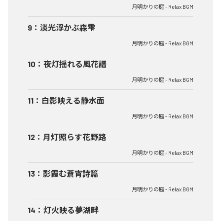
月明かりの庭 - Relax BGM
9
：
淡光浮かぶ森雫
月明かりの庭 - Relax BGM
10
：
夜灯揺れる風花譜
月明かりの庭 - Relax BGM
11
：
白影映える静水面
月明かりの庭 - Relax BGM
12
：
月灯照らす花野路
月明かりの庭 - Relax BGM
13
：
影霞む蒼宵詩篇
月明かりの庭 - Relax BGM
14
：
灯火映る夢湖畔