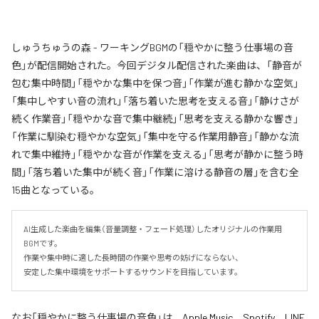
しゅうちゅうの森 - ワーキングBGMの「穏やかに整う仕事場の音
色」が配信開始された。今回デジタル配信された楽曲は、「静音が
包む集中時間」「穏やかな集中を保つ音」「作業が進む静かな空気」
「集中しやすい音の流れ」「落ち着いた思考を支える音」「静けさが
続く作業音」「穏やかな音で集中継続」「思考を支える静かな響き」
「作業に馴染む穏やかな空気」「集中を守る作業用静音」「静かな流
れで集中維持」「穏やかな音が作業を支える」「思考が静かに整う時
間」「落ち着いた集中が続く音」「作業に溶ける静音の層」を含む全
15曲となっている。
AI生成した楽曲を編集（音量調整・フェード処理）したオリジナルの作業用
BGMです。

作業や集中時に適した長時間の作業や思考の妨げにならない、

安定した集中環境をサポートするサウンドを目指しています。
なお「
穏やかに整う仕事場の音色
」は、
Apple Music
、
Spotify
、
LINE