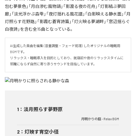
包む夢景色」「月白滲む風物語」「影渡る夜の花舟」「灯影結ぶ夢回
廊」「淡光浮かぶ森雫」「夜灯揺れる風花譜」「白影映える静水面」「月
灯照らす花野路」「影霞む蒼宵詩篇」「灯火映る夢湖畔」「窓辺揺らぐ
白夜詩」を含む全15曲となっている。
AI生成した楽曲を編集（音量調整・フェード処理）したオリジナルの睡眠用
BGMです。

リラックス・睡眠導入を目的としており、就寝前や夜のリラックスタイムに

邪魔にならず自然に寄り添うサウンドを目指しています。
1
：
淡月照らす夢野原
月明かりの庭 - Relax BGM
2
：
灯映す宵空小径