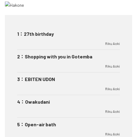
1
：
27th birthday
Riku Aoki
2
：
Shopping with you in Gotemba
Riku Aoki
3
：
EBITEN UDON
Riku Aoki
4
：
Owakudani
Riku Aoki
5
：
Open-air bath
Riku Aoki