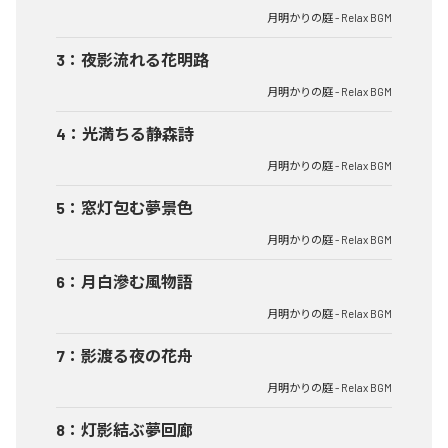
月明かりの庭 - Relax BGM
3
：
夜影流れる花明路
月明かりの庭 - Relax BGM
4
：
光満ちる静森詩
月明かりの庭 - Relax BGM
5
：
窓灯包む夢景色
月明かりの庭 - Relax BGM
6
：
月白滲む風物語
月明かりの庭 - Relax BGM
7
：
影渡る夜の花舟
月明かりの庭 - Relax BGM
8
：
灯影結ぶ夢回廊