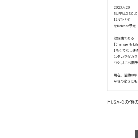
2023.4.20

BUFFALO SOLD
【ANTHEM】

をRelease予定

収録曲である

【Change My Life
【ろくでなし達のA
はタカラダカラも
EPと共に公開予
現在、活動18年
今後の動きにも
MUSA-C
の他