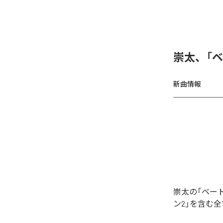
崇太、「
新曲情報
崇太の「ベー
ン2」を含む