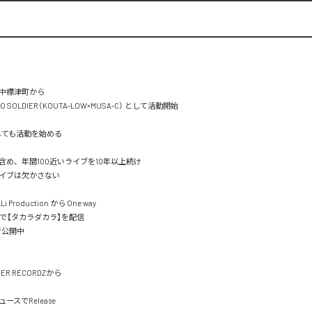
中標津町から

LO SOLDIER（KOUTA-LOW×MUSA-C） として活動開始

しても活動を始める

め、年間100近いライブを10年以上続け

イブは欠かさない

iLLi Production から One way

DIMで【タカラダカラ】を配信

で公開中

IER RECORDZから

スでRelease
