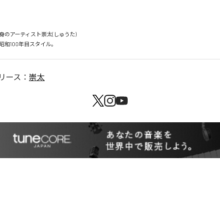
のアーティスト崇太(しゅうた)

リース：
崇太