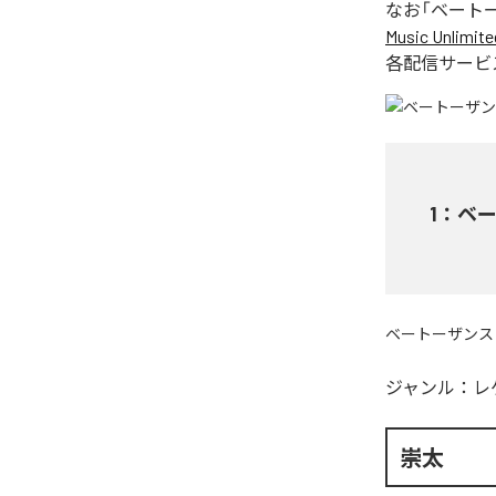
なお「
ベート
Music Unlimite
各配信サービ
1
：
ベー
ベートーザンス
ジャンル：
レ
崇太