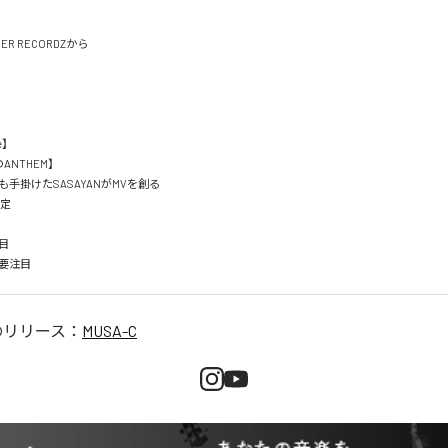
IER RECORDZから

】

NTHEM】

手掛けたSASAYANがMVを創る

定

目

要注目
のリリース：
MUSA-C