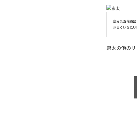
奈良県五條市出身
崇太
の他のリ