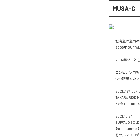
MUSA-C
北海道は道東の
2005年 BUFFA
2007年ソロと
コンビ、ソロを含
今も現場でのラ
2021.7.27 iLLK
TAKARA RID
MVもYoutube
2021.10.24

BUFFALO SOLD
【after summer】

をセルフプロデュー