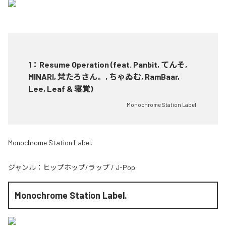
1
：
Resume Operation (feat. Panbit, てんそ,
MINARI, 梵たろさん。, ちゃゐむ, RamBaar,
Lee, Leaf & 寝覚)
Monochrome Station Label.
Monochrome Station Label.
ジャンル：
ヒップホップ/ラップ
/
J-Pop
Monochrome Station Label.