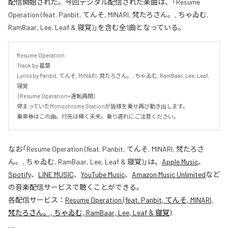
配信開始された。今回デジタル配信された楽曲は、「Resume
Operation (feat. Panbit, てんそ, MINARI, 梵たろさん。, ちゃゐむ,
RamBaar, Lee, Leaf & 寝覚)」を含む全1曲となっている。
Resume Operation

Track by 葛葉

Lyrics by Panbit, てんそ, MINARI, 梵たろさん。, ちゃゐむ, RamBaar, Lee, Leaf, 
寝覚

（Resume Operation=運転再開）

停まっていたMonochrome Stationが皆様を乗せ再び動き出します。

乗車券はこの曲。行先は輝く未来。乗り遅れにご注意ください。
なお「
Resume Operation (feat. Panbit, てんそ, MINARI, 梵たろさ
ん。, ちゃゐむ, RamBaar, Lee, Leaf & 寝覚)
」は、
Apple Music
、
Spotify
、
LINE MUSIC
、
YouTube Music
、
Amazon Music Unlimited
など
の音楽配信サービスで聴くことができる。
各配信サービス：
Resume Operation (feat. Panbit, てんそ, MINARI,
梵たろさん。, ちゃゐむ, RamBaar, Lee, Leaf & 寝覚)