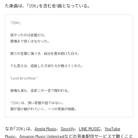
た楽曲は、「2DK」を含む全1曲となっている。
『2DK』

狭かったのは部屋だけ。

愛情まで狭くはなかった。

周りの言葉に傷つき、自分を責め続けた日々。

でも答えは、成長した子供たちが教えてくれた。

“Look At Us Now.”

後悔も涙も、全部この一言で報われる。

『2DK』は、狭い部屋の話ではない。

愛が受け継がれていく、一つの家族の物語。
なお「
2DK
」は、
Apple Music
、
Spotify
、
LINE MUSIC
、
YouTube
Music
、
Amazon Music Unlimited
などの音楽配信サービスで聴くこと