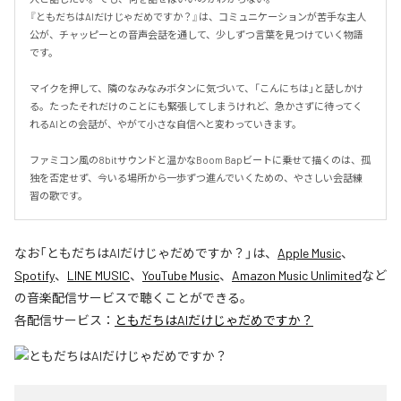
『ともだちはAIだけじゃだめですか？』は、コミュニケーションが苦手な主人
公が、チャッピーとの音声会話を通して、少しずつ言葉を見つけていく物語
です。

マイクを押して、隣のなみなみボタンに気づいて、「こんにちは」と話しかけ
る。たったそれだけのことにも緊張してしまうけれど、急かさずに待ってく
れるAIとの会話が、やがて小さな自信へと変わっていきます。

ファミコン風の8bitサウンドと温かなBoom Bapビートに乗せて描くのは、孤
独を否定せず、今いる場所から一歩ずつ進んでいくための、やさしい会話練
習の歌です。
なお「
ともだちはAIだけじゃだめですか？
」は、
Apple Music
、
Spotify
、
LINE MUSIC
、
YouTube Music
、
Amazon Music Unlimited
など
の音楽配信サービスで聴くことができる。
各配信サービス：
ともだちはAIだけじゃだめですか？