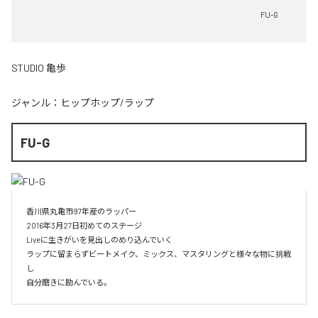
FU-G
STUDIO 亀歩
ジャンル：
ヒップホップ/ラップ
FU-G
香川県丸亀市97年産のラッパー

2016年3月27日初めてのステージ

Liveに生きがいを見出しのめり込んでいく

ラップに留まらずビートメイク、ミックス、マスタリングと様々な物に挑戦
し

自分磨きに励んでいる。