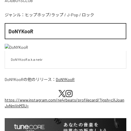
ACIDBOYSCLUB
ジャンル：
ヒップホップ/ラップ
/
J-Pop
/
ロック
DoNYKooR
DoNYKooR a.k.a ne4r
DoNYKooR
の他のリリース：
DoNYKooR
https://www.instagram.com/ne4rbeats/profilecard/?igsh=cXJoan
JvNmVnM3U=