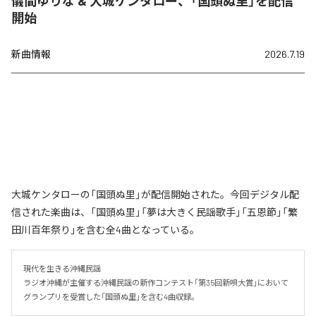
儀間ゆりな & 大城ケンタロー、「国頭ぬ里」を配信
開始
新曲情報
2026.7.19
大城ケンタローの「国頭ぬ里」が配信開始された。今回デジタル配
信された楽曲は、「国頭ぬ里」「夢は大きく民謡歌手」「五恩節」「繁
田川百年祭り」を含む全4曲となっている。
現代を生きる沖縄民謡

ラジオ沖縄が主催する沖縄民謡の新作コンテスト「第35回新唄大賞」において
グランプリを受賞した「国頭ぬ里」を含む4曲収録。