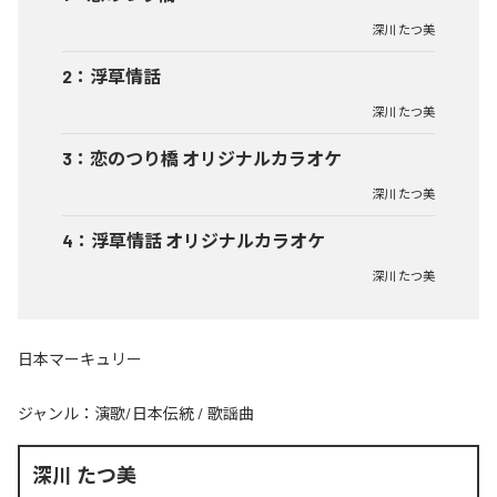
深川 たつ美
2
：
浮草情話
深川 たつ美
3
：
恋のつり橋 オリジナルカラオケ
深川 たつ美
4
：
浮草情話 オリジナルカラオケ
深川 たつ美
日本マーキュリー
ジャンル：
演歌/日本伝統
/
歌謡曲
深川 たつ美