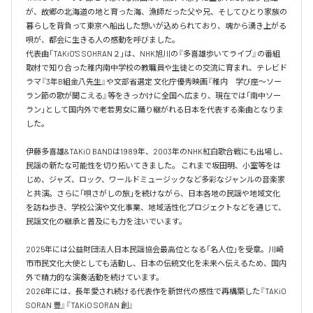
が、故郷の北海道の地と育った海、漁師だった父や兄、そしてひとり家族の
暮らしを背負って東京へ船出した想いが込められており、魂から湧き上がる
唄が、都会に生きる人の感動を呼びました。 

代表曲「TAKiO'S SOHRAN２」は、NHK旭川の『多喜雄歩いてライブ』の番組
取材で知り合った稚内南中学校の教職員や生徒との交流に育まれ、テレビド
ラマ『3年B組金八先生』や文部省選定 文化庁優秀映画『稚内　学び座〜ソー
ラン節の歌が聞こえる』等をきっかけに全国へ広まり、現在では「南中ソー
ラン」として国内外で老若男女に踊り継がれる日本を代表する楽曲となりま
した。

伊藤多喜雄&TAKiO BANDは1989年、2003年のNHK紅白歌合戦にも出場し、
民謡の新たな可能性を切り拓いてきました。 これまで坂田明、小室等をは
じめ、ジャズ、ロック、ワールドミュージックなど多彩なジャンルの音楽家
と共演。さらに「唄さがしの旅」を続けながら、日本各地の民謡や地域文化
を訪ね歩き、学校公演や文化事業、地域活性化プロジェクトなどを通じて、
民謡文化の継承と普及にも力を注いでいます。 

2025年には公益財団法人日本民謡協会最高位となる「名人位」を受章。川崎
市市民文化大使としても活動し、日本の伝統文化を未来へ伝えるため、国内
外で精力的な演奏活動を続けています。 

2026年には、長年愛され続ける代表作を新世代の感性で再構築した『TAKiO 
SORAN 豊』『TAKiO SORAN 創』
