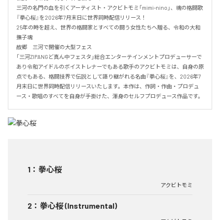
三河の名門の血を引くアーティスト・アクビトモミ「mimi-nino」、魂の格闘歌
『拳心桜』を2026年7月末日に世界同時配信リリース！

25年の時を超え、世界の格闘家とすべての闘う女性たちへ贈る、令和の大和
撫子魂

故郷　三河で開催の大型フェス

「三河ZIPANGど真ん中フェスタ」総合エンターテインメントプロデューサーで
あり令和アイドルのボイストレナーでもある歌手のアクビトモミは、自身の原
点でもある、格闘技界で伝説として語り継がれる名曲『拳心桜』を、2026年7
月末日に世界同時配信リリースいたします。本作は、作詞・作曲・プロデュ
ース・歌唱のすべてを自身が手掛けた、渾身のセルフプロデュース作品です。
1
：
拳心桜
アクビトモミ
2
：
拳心桜 (Instrumental)