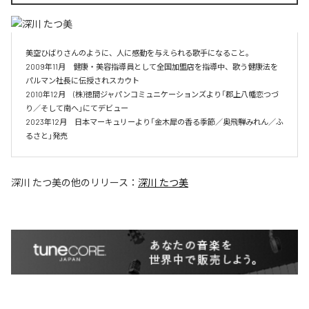
美空ひばりさんのように、人に感動を与えられる歌手になること。

2009年11月　健康・美容指導員として全国加盟店を指導中、歌う健康法を
パルマン社長に伝授されスカウト

2010年12月　(株)徳間ジャパンコミュニケーションズより「郡上八幡恋つづ
り／そして南へ」にてデビュー

2023年12月　日本マーキュリーより「金木犀の香る季節／奥飛騨みれん／ふ
るさと」発売
深川 たつ美
の他のリリース：
深川 たつ美