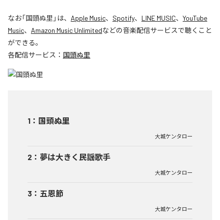
なお「
国頭ぬ里
」は、
Apple Music
、
Spotify
、
LINE MUSIC
、
YouTube
Music
、
Amazon Music Unlimited
などの音楽配信サービスで聴くこと
ができる。
各配信サービス：
国頭ぬ里
1
：
国頭ぬ里
大城ケンタロー
2
：
夢は大きく民謡歌手
大城ケンタロー
3
：
五恩節
大城ケンタロー