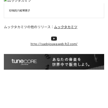
珍味的六絃琴男子
ムックタカミツ
の他のリリース：
ムックタカミツ
http://sadojouwa.web.fc2.com/