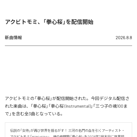
アクビトモミ、「拳心桜」を配信開始
新曲情報
2026.8.8
アクビトモミの「拳心桜」が配信開始された。今回デジタル配信さ
れた楽曲は、「拳心桜」「拳心桜 (Instrumental)」「三つ子の魂100ま
で」を含む全3曲となっている。
伝説の「女侍」が再び世界を揺るがす！ 三河の名門の血を引くアーティスト・
アクビトモミ「mimi-nino」、魂の格闘歌『拳心桜』を2026年7月末日に世界同