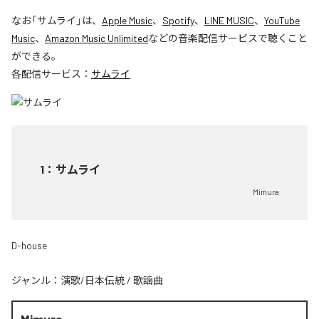
なお「
サムライ
」は、
Apple Music
、
Spotify
、
LINE MUSIC
、
YouTube
Music
、
Amazon Music Unlimited
などの音楽配信サービスで聴くこと
ができる。
各配信サービス：
サムライ
1
：
サムライ
Mimura
D-house
ジャンル：
演歌/日本伝統
/
歌謡曲