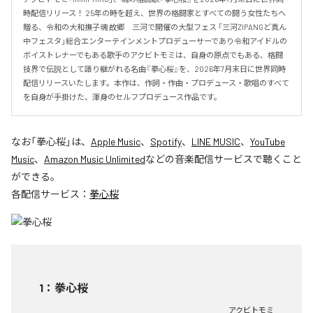
時配信リリース！ 25年の時を超え、世界の格闘家とすべての闘う女性たちへ
贈る、令和の大和撫子魂 故郷　三河で開催の大型フェス 「三河ZIPANGど真ん
中フェスタ」総合エンターテインメントプロデューサーであり令和アイドルの
ボイストレナーでもある歌手のアクビトモミは、自身の原点でもある、格闘
技界で伝説として語り継がれる名曲『拳心桜』を、2026年7月末日に世界同時
配信リリースいたします。本作は、作詞・作曲・プロデュース・歌唱のすべて
を自身が手掛けた、渾身のセルフプロデュース作品です。
なお「
拳心桜
」は、
Apple Music
、
Spotify
、
LINE MUSIC
、
YouTube
Music
、
Amazon Music Unlimited
などの音楽配信サービスで聴くこと
ができる。
各配信サービス：
拳心桜
1
：
拳心桜
アクビトモミ