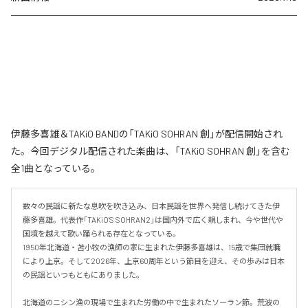
伊藤多喜雄＆TAKiO BANDの「TAKiO SOHRAN 創」が配信開始され
た。今回デジタル配信された楽曲は、「TAKiO SOHRAN 創」を含む
全1曲となっている。
数々の民謡に新たな息吹を吹き込み、日本民謡を世界へ発信し続けてきた伊
藤多喜雄。代表作「TAKiO'S SOHRAN2」は国内外で広く親しまれ、今や世代や
国境を越えて歌い踊られる存在となっている。

1950年北海道・苫小牧の漁師の家に生まれた伊藤多喜雄は、15歳で集団就職
により上京。そして2026年、上京60周年という節目を迎え、その歩みは日本
の民謡といつもともにありました。

北海道のニシン漁の現場で生まれた労働の中で生まれたソーラン節。荒波の