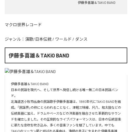
伊藤多喜雄＆TAKiO BAND
マクロ世界レコード
ジャンル：
演歌/日本伝統
/
ワールド
/
ダンス
伊藤多喜雄＆TAKiO BAND
伊藤多喜雄＆TAKiO BAND

日本の民謡を現代へ、そして世界へ発信し続ける唯一無二の日本民謡バン
ド。 

北海道苫小牧市出身の民謡歌手伊藤多喜雄は、1980年代にTAKiO BANDを結
成。「民謡界」の枠にとらわれることなく、津軽三味線、尺八、和太鼓などの
伝統楽器に加え、ドラムやベースなどの洋楽器を融合させた革新的なサウン
ドを確立しました。その圧倒的なライブパフォーマンスは、日本の伝統音楽
に新たな息吹を吹き込み、多くの音楽ファンを魅了しています。中でも
TAKiOのソーラン節と呼ばれる楽曲は、漁師の息子に生まれた伊藤多喜雄