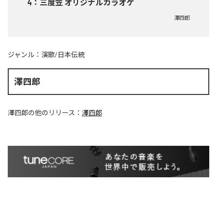
4
：
三度笠 オリジナルカラオケ
澤四郎
ジャンル：
演歌/日本伝統
澤四郎
澤四郎
の他のリリース：
澤四郎