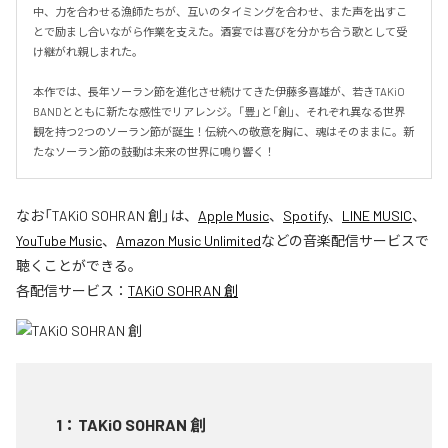
中、力を合わせる漁師たちが、互いのタイミングを合わせ、また声を出すこ
とで励まし合いながら作業を支えた。酒宴では喜びを分かち合う歌として受
け継がれ親しまれた。

本作では、長年ソーラン節を進化させ続けてきた伊藤多喜雄が、若きTAKiO 
BANDとともに新たな感性でリアレンジ。「豊」と「創」、それぞれ異なる世界
観を持つ2つのソーラン節が誕生！伝統への敬意を胸に、魂はそのままに。新
たなソーラン節の鼓動は未来の世界に鳴り響く！
なお「
TAKiO SOHRAN 創
」は、
Apple Music
、
Spotify
、
LINE MUSIC
、
YouTube Music
、
Amazon Music Unlimited
などの音楽配信サービスで
聴くことができる。
各配信サービス：
TAKiO SOHRAN 創
1
：
TAKiO SOHRAN 創