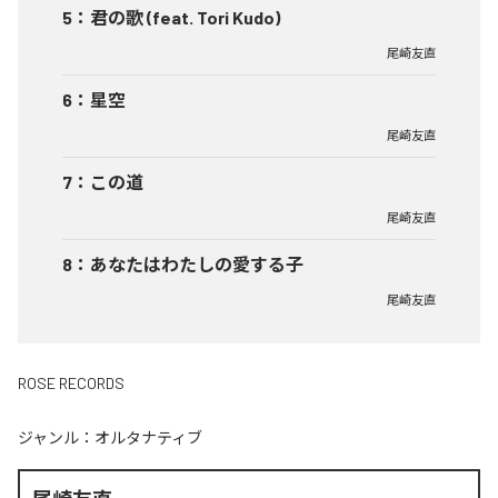
5
：
君の歌 (feat. Tori Kudo)
尾崎友直
6
：
星空
尾崎友直
7
：
この道
尾崎友直
8
：
あなたはわたしの愛する子
尾崎友直
ROSE RECORDS
ジャンル：
オルタナティブ