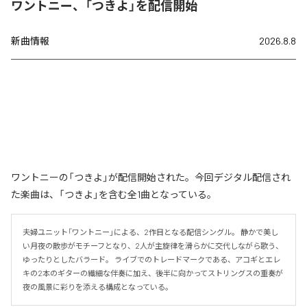
ワントニー、「つきよ」を配信開始
新曲情報
2026.8.8
ワントニーの「つきよ」が配信開始された。今回デジタル配信され
た楽曲は、「つきよ」を含む全1曲となっている。
夫婦ユニット「ワントニー」による、2作目となる配信シングル。 静かで美し
い月夜の散歩がモチーフとなり、2人が主旋律を滑らかに交代しながら歌う、
ゆったりとしたバラード。 ライブでのトレードマークである、アコギとエレ
キの2本のギターの繊細な伴奏に加え、後半に向かってストリングスの重奏が
夜の風景に彩りを添える構成となっている。