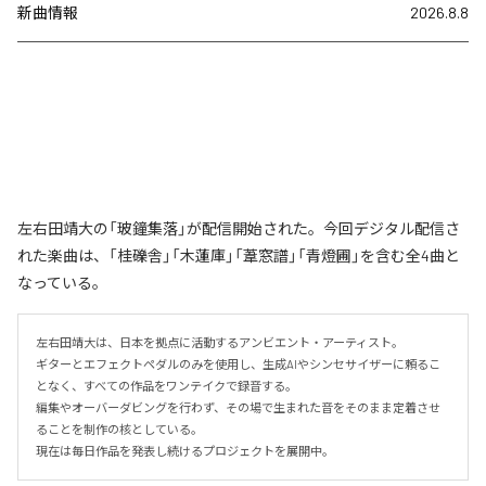
新曲情報
2026.8.8
左右田靖大の「玻鐘集落」が配信開始された。今回デジタル配信さ
れた楽曲は、「桂礫舎」「木蓮庫」「葦窓譜」「青燈圃」を含む全4曲と
なっている。
左右田靖大は、日本を拠点に活動するアンビエント・アーティスト。

ギターとエフェクトペダルのみを使用し、生成AIやシンセサイザーに頼るこ
となく、すべての作品をワンテイクで録音する。

編集やオーバーダビングを行わず、その場で生まれた音をそのまま定着させ
ることを制作の核としている。

現在は毎日作品を発表し続けるプロジェクトを展開中。