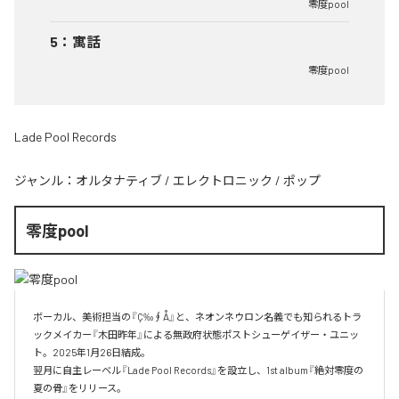
零度pool
5
：
寓話
零度pool
Lade Pool Records
ジャンル：
オルタナティブ
/
エレクトロニック
/
ポップ
零度pool
ボーカル、美術担当の『Ç‰∮Å』と、ネオンネウロン名義でも知られるトラ
ックメイカー『木田昨年』による無政府状態ポストシューゲイザー・ユニッ
ト。2025年1月26日結成。

翌月に自主レーベル『Lade Pool Records』を設立し、1st album『絶対零度の
夏の骨』をリリース。
