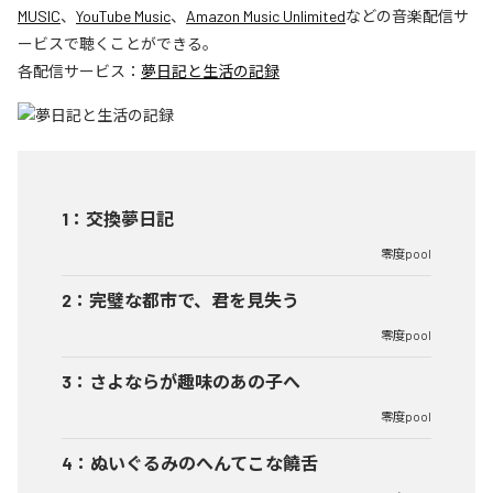
MUSIC
、
YouTube Music
、
Amazon Music Unlimited
などの音楽配信サ
ービスで聴くことができる。
各配信サービス：
夢日記と生活の記録
1
：
交換夢日記
零度pool
2
：
完璧な都市で、君を見失う
零度pool
3
：
さよならが趣味のあの子へ
零度pool
4
：
ぬいぐるみのへんてこな饒舌