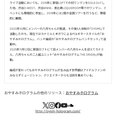
ライブ活動においても、2015年に新宿LOFTでの初ワンマンをSOLD OUTし
た他、渋⾕O-WEST、渋⾕WWW、恵⽐寿LOQUIDROOM等でのワンマン、イ
ベントにも積極的に参加し、2019年には2度の全国ツアーを⾏うなど、積極
的に展開。

2020年10月にメンバーの八月ちゃんが脱退、その後5人体制の「OYSM5」で
活動したのち、現在ではカナミルとオガワによるPC&ギタースタイルの「お
やすみホログラム」、バンド編成の「おやすみホログラムバンドセット」で活
動中。

2025年11月12日に新宿ロフトにて旧メンバーの八月ちゃんを迎えてカナミ
ル、八月ちゃんの二人組ユニット「おやすみホログラム THE ORIGIN」が始
動。

編成が変わってもおやすみホログラムが⽣み出す世界観はアイドルファンの
おやすみホログラム
の他のリリース：
おやすみホログラム
http://oysm-hologram.com/