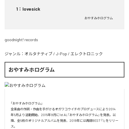
1
：
lovesick
おやすみホログラム
goodnight! records
ジャンル：
オルタナティブ
/
J-Pop
/
エレクトロニック
おやすみホログラム
「おやすみホログラム」

全楽曲の作詞・作曲を⼿がけるオガワコウイチのプロデュースにより2014
年5⽉より活動開始、2015年9⽉に1st AL『おやすみホログラム』を発表。以
降、全5枚のオリジナルアルバムを発表、2019年には再録BEST『1』をリリー
ス。
