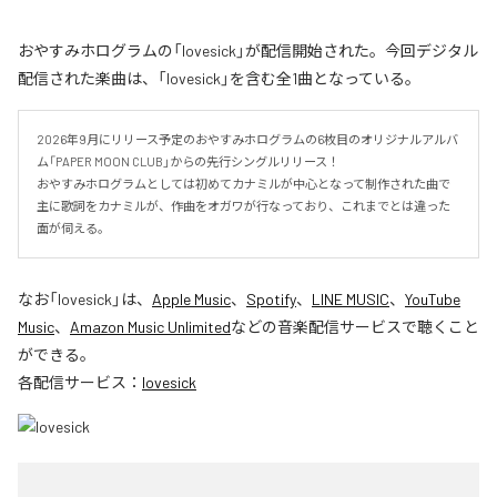
おやすみホログラムの「lovesick」が配信開始された。今回デジタル
配信された楽曲は、「lovesick」を含む全1曲となっている。
2026年9月にリリース予定のおやすみホログラムの6枚目のオリジナルアルバ
ム「PAPER MOON CLUB」からの先行シングルリリース！

おやすみホログラムとしては初めてカナミルが中心となって制作された曲で
主に歌詞をカナミルが、作曲をオガワが行なっており、これまでとは違った
面が伺える。
なお「
lovesick
」は、
Apple Music
、
Spotify
、
LINE MUSIC
、
YouTube
Music
、
Amazon Music Unlimited
などの音楽配信サービスで聴くこと
ができる。
各配信サービス：
lovesick