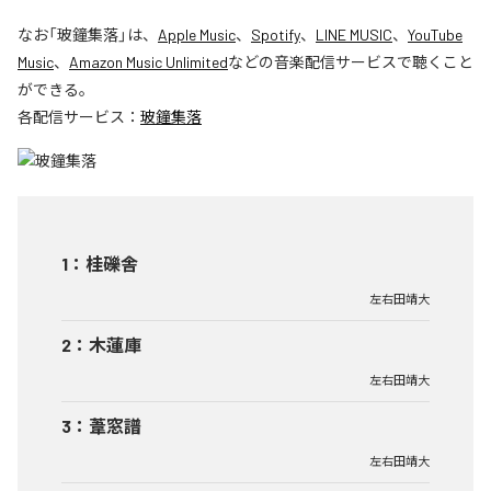
なお「
玻鐘集落
」は、
Apple Music
、
Spotify
、
LINE MUSIC
、
YouTube
Music
、
Amazon Music Unlimited
などの音楽配信サービスで聴くこと
ができる。
各配信サービス：
玻鐘集落
1
：
桂礫舎
左右田靖大
2
：
木蓮庫
左右田靖大
3
：
葦窓譜
左右田靖大