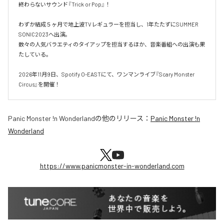
終わらないサウンド『Trick or Pop』！

わずか結成５ヶ月で地上波TVレギュラーを担当し、1年たたずにSUMMER 
SONIC2023へ出演。

数々の人気バラエティのタイアップを担当するほか、音楽番組への出演も果
たしている。

2026年11月9日、Spotify O-EASTにて、ワンマンライブ『Scary Monster 
Circus』を開催！
Panic Monster !n Wonderland
の他のリリース：
Panic Monster !n
Wonderland
https://www.panicmonster-in-wonderland.com