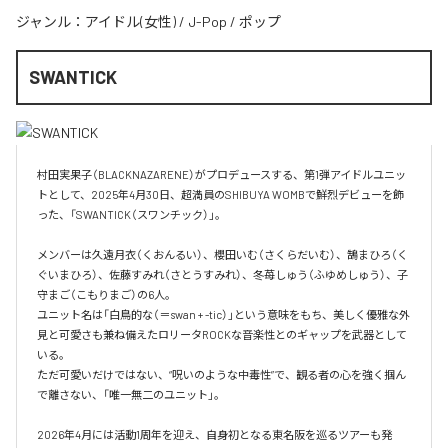
ジャンル：
アイドル(女性)
/
J-Pop
/
ポップ
SWANTICK
村田実果子（BLACKNAZARENE）がプロデュースする、第1弾アイドルユニッ
トとして、2025年4月30日、超満員のSHIBUYA WOMBで鮮烈デビューを飾
った、「SWANTICK（スワンチック）」。

メンバーは久遠月衣（くおんるい）、櫻田いむ（さくらだいむ）、鵠まひろ（く
ぐいまひろ）、佐藤すみれ（さとうすみれ）、冬苺しゅう（ふゆめしゅう）、子
守まご（こもりまご）の6人。

ユニット名は「白鳥的な（＝swan + -tic）」という意味をもち、美しく優雅な外
見と可愛さも兼ね備えたロリータROCKな音楽性とのギャップを武器として
いる。

ただ可愛いだけではない、“呪いのような中毒性”で、観る者の心を強く掴ん
で離さない、「唯一無二のユニット」。

2026年4月には活動1周年を迎え、自身初となる東名阪を巡るツアーも発