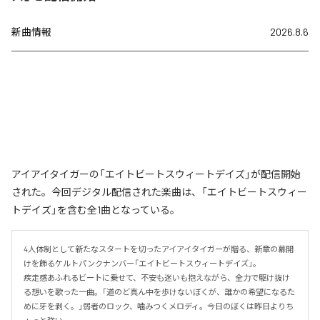
新曲情報
2026.8.6
アイアイタイガーの「エイトビートスウィートデイズ」が配信開始
された。今回デジタル配信された楽曲は、「エイトビートスウィー
トデイズ」を含む全1曲となっている。
4人体制として新たなスタートを切ったアイアイタイガーが贈る、新章の幕開
けを飾るケルトパンクナンバー「エイトビートスウィートデイズ」。

疾走感あふれるビートに乗せて、不安も迷いも抱えながら、全力で駆け抜け
る想いを歌った一曲。「道のど真ん中を歩けないぼくが、誰かの希望になるた
めに牙を剥く。」弱者のロック、噛みつくメロディ。今日のぼくは昨日よりち