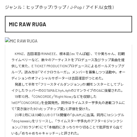
ジャンル：
ヒップホップ/ラップ
/
J-Pop
/
アイドル(女性)
MIC RAW RUGA
　KMNZ、吉田凜音/RINNEEE、根本凪（ex.でんぱ組）、でか美ちゃん、初期
ライムベリーなど、数々のアーティストをプロデュース及びラップ楽曲を提
供して来た、E TICKET PRODUCTIONプロデュースによるガールズラップグ
ループ。読み方は「マイクロウルーガ」。メンバーを募集しつつ活動中。オー
ディションのオフィシャルサポーターは吉田凜音がつとめた。

　発進して半年で「フリースタイルダンジョン」の1期モンスターとしてブレ
イクしたラッパーのDOTAMAとhy4_4yhの2マンライブのOAに抜擢された。

　19年10月、「CONCORDE」「Right Now」などを収録した
1stEP「CONCORDE」を全国発売。同作はライムスター宇多丸の連載コラムに
て「突き抜けた90’sヒップホップ愛」と評価を受けた。

　20年2月には川崎CLUB CITTA’開催の「@JAM」に出演。同月に1stシングル
「dog kawaii」をリリースし、「ライムスター宇多丸のアフター6 ジャンクシ
ョン」（TBSラジオ）にて「本格的にきっちりやり切ることで批評性すら出て
いる」「めちゃめちゃキャッチー」と評された。
