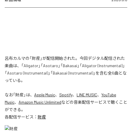
呂布カルマの「財産」が配信開始された。今回デジタル配信された
楽曲は、「Aligator」「Asotaro」「Bakasai」「Aligator (Instrumental)」
「Asotaro (Instrumental)」「Bakasai (Instrumental)」を含む全6曲とな
っている。
なお「
財産
」は、
Apple Music
、
Spotify
、
LINE MUSIC
、
YouTube
Music
、
Amazon Music Unlimited
などの音楽配信サービスで聴くこと
ができる。
各配信サービス：
財産