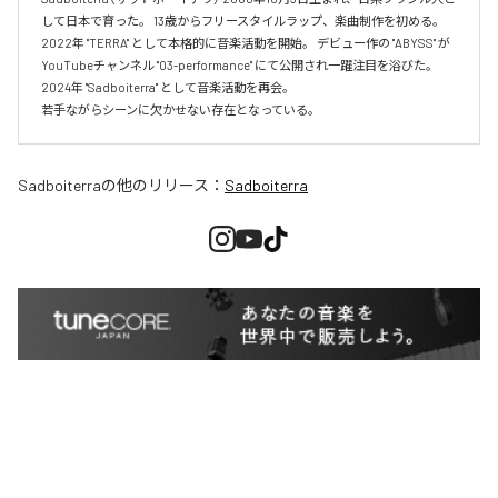
して日本で育った。 13歳からフリースタイルラップ、楽曲制作を初める。 
2022年 "TERRA" として本格的に音楽活動を開始。 デビュー作の "ABYSS" が
YouTubeチャンネル "03-performance" にて公開され一躍注目を浴びた。 
2024年 "Sadboiterra" として音楽活動を再会。

若手ながらシーンに欠かせない存在となっている。
Sadboiterra
の他のリリース：
Sadboiterra