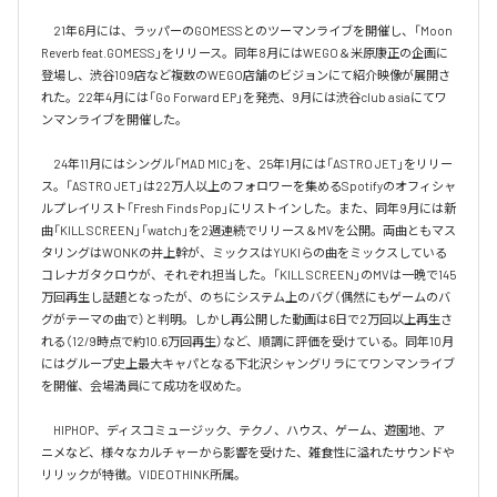
　21年6月には、ラッパーのGOMESSとのツーマンライブを開催し、「Moon 
Reverb feat.GOMESS」をリリース。同年8月にはWEGO＆米原康正の企画に
登場し、渋谷109店など複数のWEGO店舗のビジョンにて紹介映像が展開さ
れた。22年4月には「Go Forward EP」を発売、9月には渋谷club asiaにてワ
ンマンライブを開催した。

　24年11月にはシングル「MAD MIC」を、25年1月には「ASTRO JET」をリリー
ス。「ASTRO JET」は22万人以上のフォロワーを集めるSpotifyのオフィシャ
ルプレイリスト「Fresh Finds Pop」にリストインした。また、同年9月には新
曲「KILL SCREEN」「watch」を2週連続でリリース＆MVを公開。両曲ともマス
タリングはWONKの井上幹が、ミックスはYUKIらの曲をミックスしている
コレナガタクロウが、それぞれ担当した。「KILL SCREEN」のMVは一晩で145
万回再生し話題となったが、のちにシステム上のバグ（偶然にもゲームのバ
グがテーマの曲で）と判明。しかし再公開した動画は6日で2万回以上再生さ
れる（12/9時点で約10.6万回再生）など、順調に評価を受けている。同年10月
にはグループ史上最大キャパとなる下北沢シャングリラにてワンマンライブ
を開催、会場満員にて成功を収めた。

　HIPHOP、ディスコミュージック、テクノ、ハウス、ゲーム、遊園地、ア
ニメなど、様々なカルチャーから影響を受けた、雑食性に溢れたサウンドや
リリックが特徴。VIDEOTHINK所属。