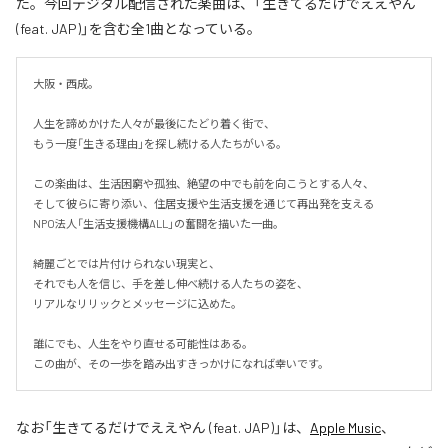
た。今回デジタル配信された楽曲は、「生きてるだけでええやん
(feat. JAP)」を含む全1曲となっている。
大阪・西成。

人生を諦めかけた人々が最後にたどり着く街で、

もう一度「生きる理由」を探し続ける人たちがいる。

この楽曲は、生活困窮や孤独、絶望の中でも前を向こうとする人々、

そして彼らに寄り添い、住居支援や生活支援を通じて再出発を支える

NPO法人「生活支援機構ALL」の奮闘を描いた一曲。

綺麗ごとでは片付けられない現実と、

それでも人を信じ、手を差し伸べ続ける人たちの姿を、

リアルなリリックとメッセージに込めた。

誰にでも、人生をやり直せる可能性はある。

この曲が、その一歩を踏み出すきっかけになれば幸いです。
なお「
生きてるだけでええやん (feat. JAP)
」は、
Apple Music
、