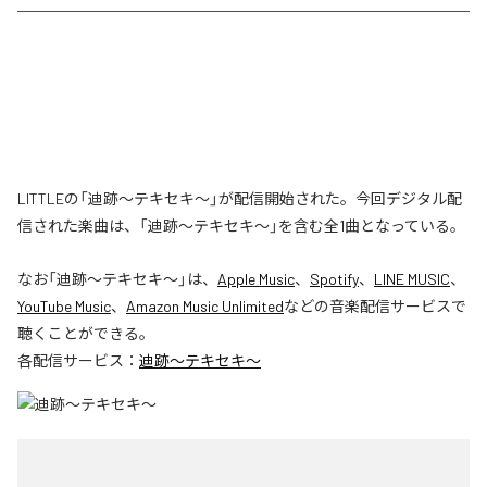
LITTLEの「迪跡〜テキセキ〜」が配信開始された。今回デジタル配
信された楽曲は、「迪跡〜テキセキ〜」を含む全1曲となっている。
なお「
迪跡〜テキセキ〜
」は、
Apple Music
、
Spotify
、
LINE MUSIC
、
YouTube Music
、
Amazon Music Unlimited
などの音楽配信サービスで
聴くことができる。
各配信サービス：
迪跡〜テキセキ〜