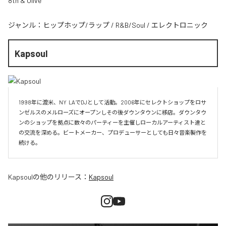
8th & Olive
ジャンル：
ヒップホップ/ラップ
/
R&B/Soul
/
エレクトロニック
Kapsoul
1998年に渡米、NY  LAでDJとして活動。2006年にセレクトショップをロサ
ンゼルスのメルローズにオープンしその後ダウンタウンに移店。ダウンタウ
ンのショップを拠点に数々のパーティーを主催しローカルアーティスト達と
の交流を深める。ビートメーカー、プロデューサーとしても日々音楽製作を
続ける。
Kapsoul
の他のリリース：
Kapsoul