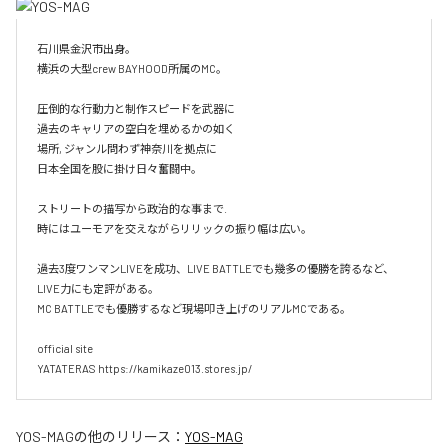
石川県金沢市出身。

横浜の大型crew BAYHOOD所属のMC。

圧倒的な行動力と制作スピードを武器に

過去のキャリアの空白を埋めるかの如く

場所, ジャンル問わず神奈川を拠点に

日本全国を股に掛け日々奮闘中。

ストリートの描写から政治的な事まで.

時にはユーモアを交えながらリリックの振り幅は広い。

過去3度ワンマンLIVEを成功、LIVE BATTLEでも幾多の優勝を誇るなど、
LIVE力にも定評がある。

MC BATTLEでも優勝するなど現場叩き上げのリアルMCである。

official site

YATATERAS https://kamikaze013.stores.jp/
YOS-MAG
の他のリリース：
YOS-MAG