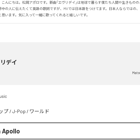
、こんにちは。松岡アポロです。新曲「エヴリデイ」は地球で暮らす僕たち人間や生きものの
界中の人に伝えたくて英語の歌詞ですが、MVでは日本語をつけてます。日本人ならではの
と思います。気に入って一緒に歌ってくれると嬉しいです。
ブリデイ
Mats
sic
ップ
/
J-Pop
/
ワールド
 Apollo