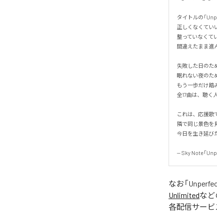
タイトルの「Unp
正しくなくていい。
整っていなくていい
間違えたまま進ん
失敗した日のため
眠れない夜のため
もう一歩だけ踏み
全17曲は、聴く
これは、応援歌で
隣で同じ景色を見
今日を生き延びた、
-- Sky Note「Unp
なお「
Unperfe
Unlimited
など
各配信サービ