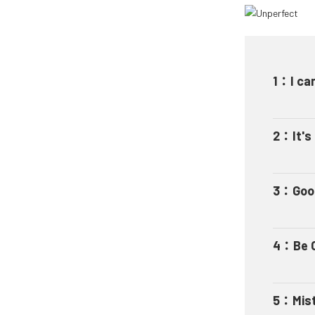
1
：
I ca
2
：
It's
3
：
Goo
4
：
Be 
5
：
Mis