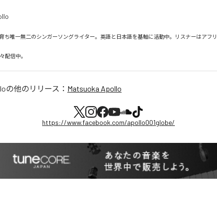
育ち唯一無二のシンガーソングライター。英語と日本語を基軸に活動中。リスナーはアフ
日々配信中。
lo
の他のリリース：
Matsuoka Apollo
https://www.facebook.com/apollo001globe/