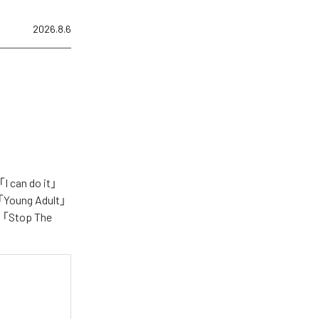
2026.8.6
n do it」
「Young Adult」
e」「Stop The