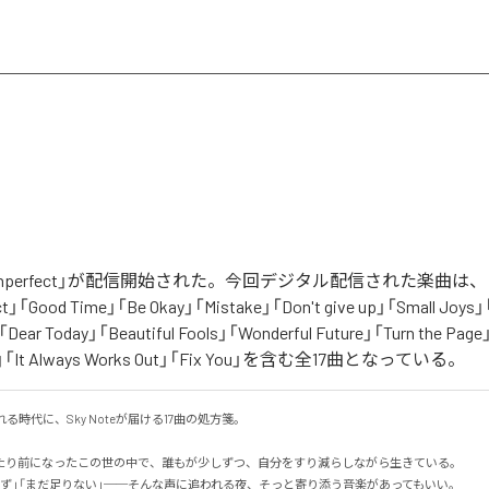
「Unperfect」が配信開始された。今回デジタル配信された楽曲は、「I ca
fect」「Good Time」「Be Okay」「Mistake」「Don't give up」「Small Joys」
t」「Dear Today」「Beautiful Fools」「Wonderful Future」「Turn the Pag
ay」「It Always Works Out」「Fix You」を含む全17曲となっている。
る時代に、Sky Noteが届ける17曲の処方箋。

たり前になったこの世の中で、誰もが少しずつ、自分をすり減らしながら生きている。

ず」「まだ足りない」──そんな声に追われる夜、そっと寄り添う音楽があってもいい。
