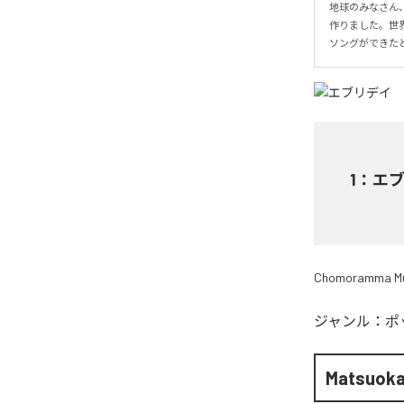
地球のみなさん
作りました。世
ソングができた
1
：
エ
Chomoramma Mu
ジャンル：
ポ
Matsuoka