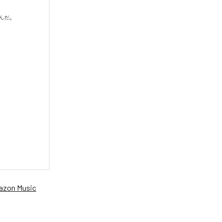
だ。

zon Music