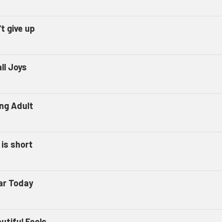
t give up
ll Joys
ng Adult
 is short
ar Today
utiful Fools