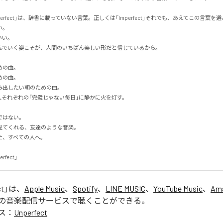
erfect」は、辞書に載っていない言葉。正しくは「Imperfect」それでも、あえてこの言葉を選ん


。

でいく姿こそが、人間のいちばん美しい形だと信じているから。

の曲。

の曲。

出したい朝のための曲。

人それぞれの「完璧じゃない毎日」に静かに火を灯す。

はない。

てくれる、友達のような音楽。

すべての人へ。

erfect」
ct
」は、
Apple Music
、
Spotify
、
LINE MUSIC
、
YouTube Music
、
Ama
の音楽配信サービスで聴くことができる。
ス：
Unperfect