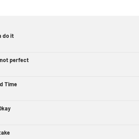
n do it
 not perfect
d Time
Okay
take