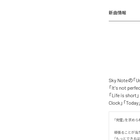
新曲情報
Sky Noteの
「It's not per
「Life is shor
Clock」「Tod
「完璧」を求められ
頑張ることが当
「もっとできるは