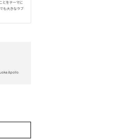
ことをテーマに
、でも大きなラブ
uoka Apollo