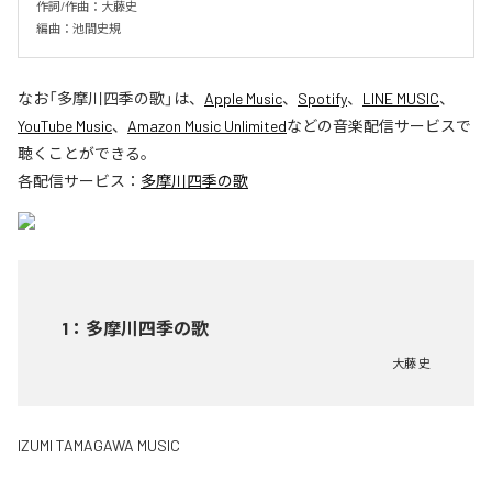
作詞/作曲：大藤史

編曲：池間史規
なお「
多摩川四季の歌
」は、
Apple Music
、
Spotify
、
LINE MUSIC
、
YouTube Music
、
Amazon Music Unlimited
などの音楽配信サービスで
聴くことができる。
各配信サービス：
多摩川四季の歌
1
：
多摩川四季の歌
大藤 史
IZUMI TAMAGAWA MUSIC