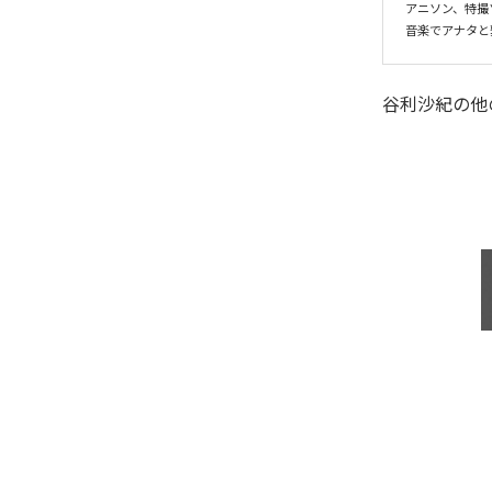
アニソン、特撮
音楽でアナタと
谷利沙紀
の他