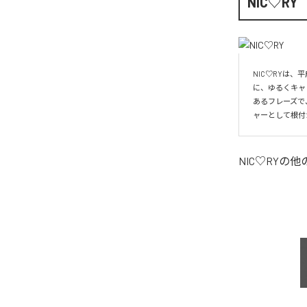
NIC♡RY
NIC♡RYは
に、ゆるくキャ
あるフレーズで
ャーとして根付
NIC♡RY
の他