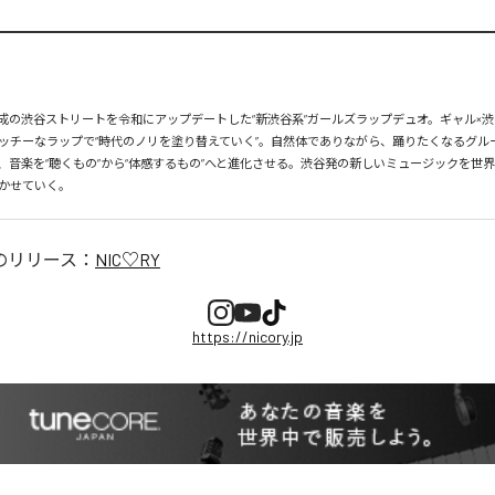
、平成の渋谷ストリートを令和にアップデートした“新渋谷系”ガールズラップデュオ。ギャル×渋
ッチーなラップで“時代のノリを塗り替えていく”。自然体でありながら、踊りたくなるグル
、音楽を“聴くもの”から“体感するもの”へと進化させる。渋谷発の新しいミュージックを世
かせていく。
のリリース：
NIC♡RY
https://nicory.jp