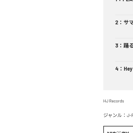
2
：
サ
3
：
踊
4
：
He
HJ Records
ジャンル：
J-