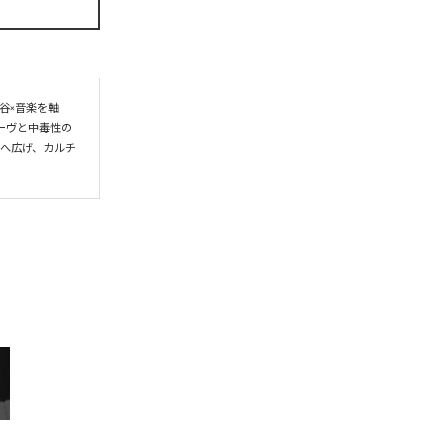
谷×音楽を軸
ーヴと中毒性の
界へ広げ、カルチ