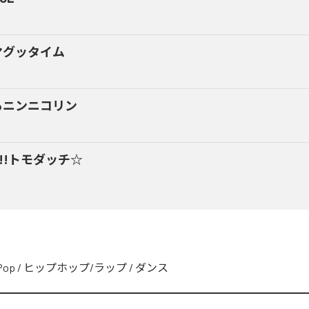
マグッタイム
るニンニコリン
y!!トモダッチ☆
Pop
/
ヒップホップ/ラップ
/
ダンス