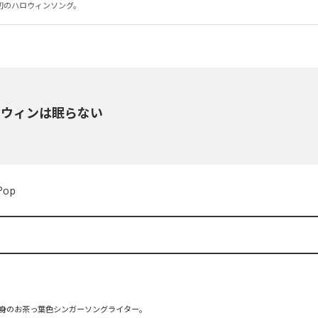
初のハロウィンソング。
ロウィンは眠らない
Pop
身のお茶っ葉色シンガーソングライター。
