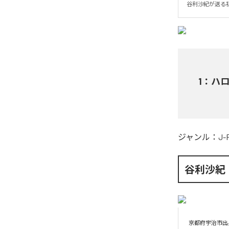
谷利沙紀が送る
1
：
ハ
ジャンル：
J-
谷利沙紀
京都府宇治市出