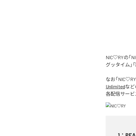
NIC♡RYの
グッタイム」「
なお「
NIC♡RY
Unlimited
など
各配信サービ
1
：
PEA