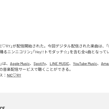
「NIC♡RY」が配信開始された。今回デジタル配信された楽曲は、「P
踊るニンニコリン」「Hey!!トモダッチ☆」を含む全4曲となって
」は、
Apple Music
、
Spotify
、
LINE MUSIC
、
YouTube Music
、
Amaz
の音楽配信サービスで聴くことができる。
ス：
NIC♡RY
CE