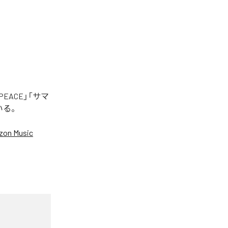
EACE」「サマ
いる。
on Music