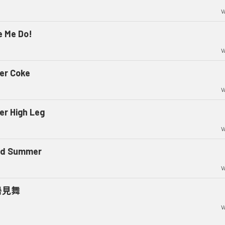
V
e Me Do!
V
ter Coke
V
er High Leg
V
d Summer
V
暑見舞
V