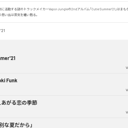
活動する謎のトラックメイカーVapor Jungleの2ndアルバム「Cutie Summer'21」は
の思い出は蒸気を纏い甦る。
mer'21
V
oki Funk
V
えあがる恋の季節
V
特別な夏だから」