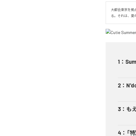
大都会東京を拠点に
る。それは、夏
1
：
Sum
2
：
N'd
3
：
も
4
：
「