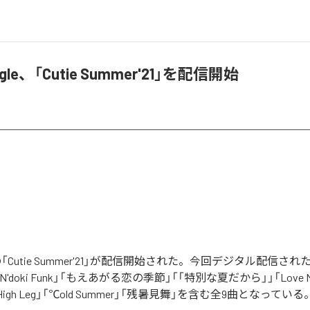
ungle、「Cutie Summer'21」を配信開始
ngleの「Cutie Summer'21」が配信開始された。今回デジタル配信さ
」「N'doki Funk」「もえあがる恋の季節」「「特別な夏だから」」「Love Me 
er High Leg」「℃old Summer」「残暑見舞」を含む全9曲となっている