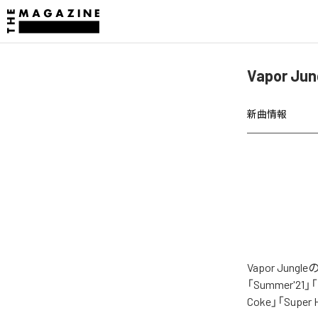
Vapor J
新曲情報
Vapor Ju
「Summer'21
Coke」「Sup