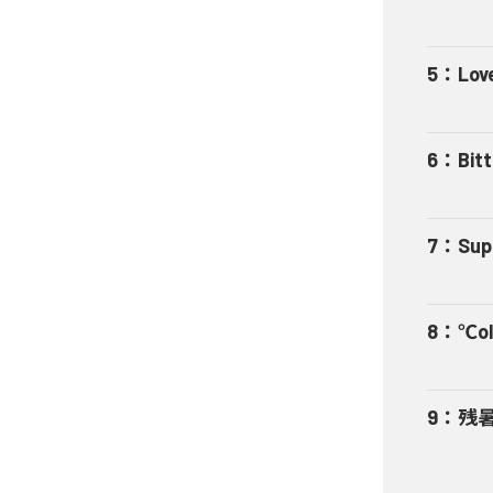
5
：
Lov
6
：
Bit
7
：
Sup
8
：
℃ol
9
：
残