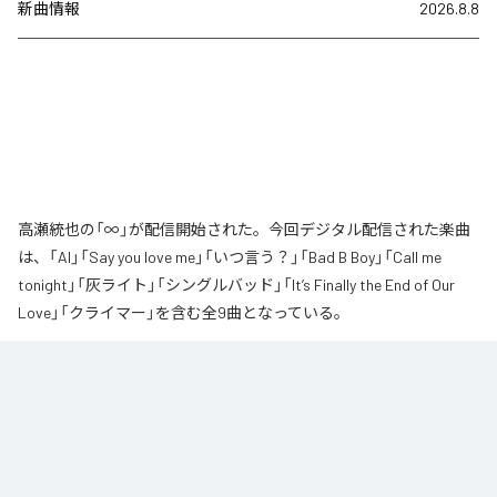
新曲情報
2026.8.8
高瀬統也の「∞」が配信開始された。今回デジタル配信された楽曲
は、「AI」「Say you love me」「いつ言う？」「Bad B Boy」「Call me
tonight」「灰ライト」「シングルバッド」「It’s Finally the End of Our
Love」「クライマー」を含む全9曲となっている。
なお「
∞
」は、
Apple Music
、
Spotify
、
LINE MUSIC
、
YouTube Music
、
Amazon Music Unlimited
などの音楽配信サービスで聴くことができ
る。
各配信サービス：
∞