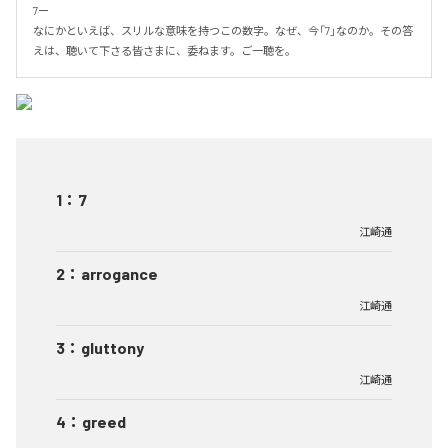
7ー

なにかといえば、スリルな意味を持つこの数字。なぜ、今「7」なのか。その答
えは、聴いて下さる皆さまに、委ねます。ご一聴を。
1
：
7
江崎通
2
：
arrogance
江崎通
3
：
gluttony
江崎通
4
：
greed