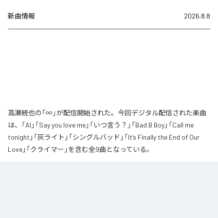
新曲情報
2026.8.8
高瀬統也の「∞」が配信開始された。今回デジタル配信された楽曲
は、「AI」「Say you love me」「いつ言う？」「Bad B Boy」「Call me
tonight」「灰ライト」「シングルバッド」「It’s Finally the End of Our
Love」「クライマー」を含む全9曲となっている。
なお「
∞
」は、
Apple Music
、
Spotify
、
LINE MUSIC
、
YouTube Music
、
Amazon Music Unlimited
などの音楽配信サービスで聴くことができ
る。
各配信サービス：
∞