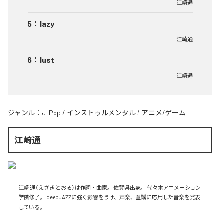
江崎通
5
：
lazy
江崎通
6
：
lust
江崎通
ジャンル：
J-Pop
/
インストゥルメンタル
/
アニメ/ゲーム
江崎通
江崎 通（えざき とおる）は作詞・曲家。 佐賀県出身。 代々木アニメーション
学院修了。 deepJAZZに強く影響をうけ、声楽、童謡に応用した音楽を発表
している。