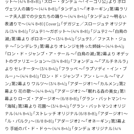
ット～ (4/4 8×8+8)」「スロー・タンデュ ～「イーゴリ公」より ポロ
ヴェツ人の踊り～ (4/4 8×8)」「タンデュ1 ～「オネーギン」第1幕ラリ
ーナ夫人邸での少女たちの踊り～ (4/4 8×4)」「タンデュ2 ～明るい
表通りで～ (4/4 8×8) [Cover]」「デガジェ／スロージュテ オリジナ
ル (3/4 8×6)」「ジュテ1 ～ガボット～ (4/4 8×8)」「ジュテ2 ～「白鳥の
湖」第1幕より ポロネーズ～ (3/4 8×4)」「ジュテ3 ／ ファスト・ジュ
テ ～「シンデレラ」第1幕より オレンジを持った姉妹～ (4/4 8×4)」
「ロン・ド・ジャンブ・ア・テール ～「白鳥の湖」第2幕より オデッ
トのヴァリエーション～ (3/4 8×8)」「フォンデュ ～「プルチネルラ」
より セレナータ～ (3/4 8×4)」「フラッペ ～「ラプソディ・イン・ブ
ルー」～ (4/4 8×6)」「ロン・ド・ジャンブ・アン・レール ～「マノ
ン」第2幕より ワルツ～ (3/4 8×4)」「アダージオ1 ～「カルメン」第2
幕より 花の歌～ (4/4 8×4)」「アダージオ2 ～「眠れる森の美女」第1
幕より ローズ・アダージオ～ (6/8 8×8)」「グラン・バットマン1 ～
「海賊」第3幕より 花園～ (3/4 8×4)」「グラン・バットマン2 オリジ
ナル (4/4 8×4)」「ストレッチ オリジナル (6/8 8×8)」「アダージオ1 ～
「ル・パルク」～ (6/8 8×8)」「アダージオ2 ～「オネーギン」第3幕よ
り 手紙のパ・ド・ドゥ～ (4/4 8×4)」「タンデュ オリジナル (4/4