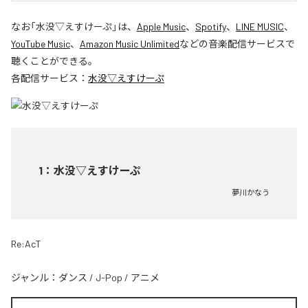
なお「
水没▽えすけーぷ
」は、
Apple Music
、
Spotify
、
LINE MUSIC
、
YouTube Music
、
Amazon Music Unlimited
などの音楽配信サービスで
聴くことができる。
各配信サービス：
水没▽えすけーぷ
1
：
水没▽えすけーぷ
夢川かなう
Re:AcT
ジャンル：
ダンス
/
J-Pop
/
アニメ