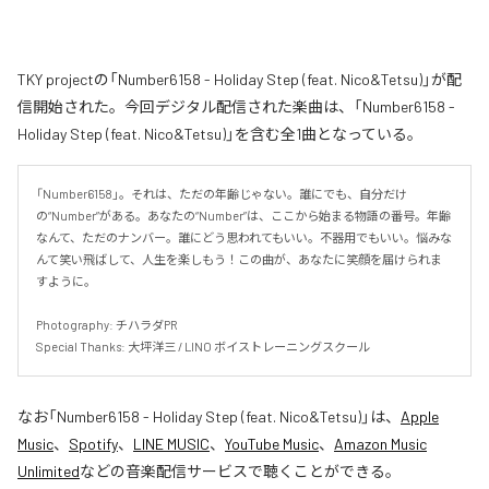
TKY projectの「Number6158 - Holiday Step (feat. Nico&Tetsu)」が配
信開始された。今回デジタル配信された楽曲は、「Number6158 -
Holiday Step (feat. Nico&Tetsu)」を含む全1曲となっている。
「Number6158」。それは、ただの年齢じゃない。誰にでも、自分だけ
の“Number”がある。あなたの“Number”は、ここから始まる物語の番号。年齢
なんて、ただのナンバー。誰にどう思われてもいい。不器用でもいい。悩みな
んて笑い飛ばして、人生を楽しもう！この曲が、あなたに笑顔を届けられま
すように。

Photography: チハラダPR

Special Thanks: 大坪洋三 / LINO ボイストレーニングスクール
なお「
Number6158 - Holiday Step (feat. Nico&Tetsu)
」は、
Apple
Music
、
Spotify
、
LINE MUSIC
、
YouTube Music
、
Amazon Music
Unlimited
などの音楽配信サービスで聴くことができる。