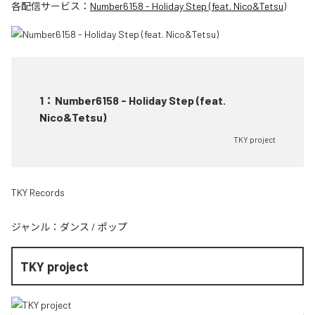
各配信サービス：
Number6158 - Holiday Step (feat. Nico&Tetsu)
1
：
Number6158 - Holiday Step (feat.
Nico&Tetsu)
TKY project
TKY Records
ジャンル：
ダンス
/
ポップ
TKY project