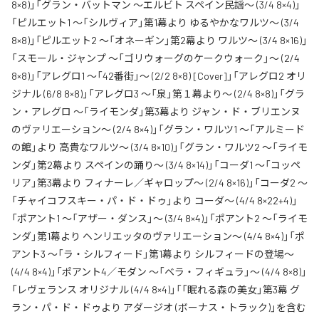
8×8)」「グラン・バットマン ～エルビト スペイン民謡～ (3/4 8×4)」
「ピルエット1 ～「シルヴィア」第1幕より ゆるやかなワルツ～ (3/4
8×8)」「ピルエット2 ～「オネーギン」第2幕より ワルツ～ (3/4 8×16)」
「スモール・ジャンプ ～「ゴリウォーグのケークウォーク」～ (2/4
8×8)」「アレグロ1 ～「42番街」～ (2/2 8×8) [Cover]」「アレグロ2 オリ
ジナル (6/8 8×8)」「アレグロ3 ～「泉」第１幕より～ (2/4 8×8)」「グラ
ン・アレグロ ～「ライモンダ」第3幕より ジャン・ド・ブリエンヌ
のヴァリエーション～ (2/4 8×4)」「グラン・ワルツ1 ～「アルミード
の館」より 高貴なワルツ～ (3/4 8×10)」「グラン・ワルツ2 ～「ライモ
ンダ」第2幕より スペインの踊り～ (3/4 8×14)」「コーダ1 ～「コッペ
リア」第3幕より フィナーレ／ギャロップ～ (2/4 8×16)」「コーダ2 ～
「チャイコフスキー・パ・ド・ドゥ」より コーダ～ (4/4 8×22+4)」
「ポアント1 ～「アザー・ダンス」～ (3/4 8×4)」「ポアント2 ～「ライモ
ンダ」第1幕より ヘンリエッタのヴァリエーション～ (4/4 8×4)」「ポ
アント3 ～「ラ・シルフィード」第1幕より シルフィードの登場～
(4/4 8×4)」「ポアント4／モダン ～「ベラ・フィギュラ」～ (4/4 8×8)」
「レヴェランス オリジナル (4/4 8×4)」「「眠れる森の美女」第3幕 グ
ラン・パ・ド・ドゥより アダージオ (ボーナス・トラック)」を含む