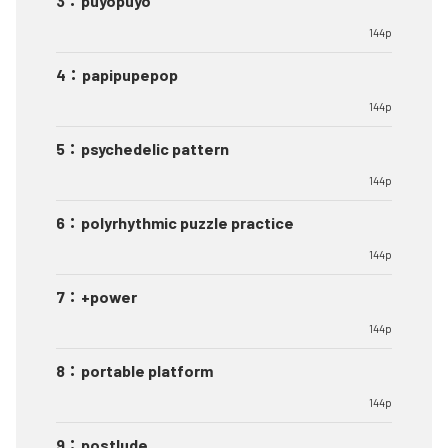
3
：
puyopuyo
144p
4
：
papipupepop
144p
5
：
psychedelic pattern
144p
6
：
polyrhythmic puzzle practice
144p
7
：
+power
144p
8
：
portable platform
144p
9
：
postlude