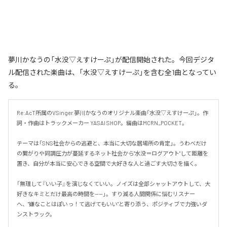
夢川かなうの「水没▽えすけーぷ」が配信開始された。今回デジタ
ル配信された楽曲は、「水没▽えすけーぷ」を含む全1曲となってい
る。
Re:AcT所属のVSinger 夢川かなうのオリジナル楽曲「水没▽えすけーぷ」。作
詞・作曲はトラックメーカー YASAI SHOP。編曲はMCRN_POCKET。

テーマは「SNS社会からの逃避と、本当に大切な居場所の肯定」。うわべだけ
の繋がりや同調圧力が蔓延するネット社会から"水没＝ログアウト"して距離を
置き、自分が本当に安心できる空間で大好きな人と過ごす大切さを描く。

「無理して『いい子』を演じなくていい。ノイズは全部シャットアウトして、大
好きなキミとだけ最高の時間を——」。すり減る人間関係に悩むリスナー
へ、"嫌なことはぽいっ！て逃げてもいい"と寄り添う、ポジティブで力強いダ
ンストラック。