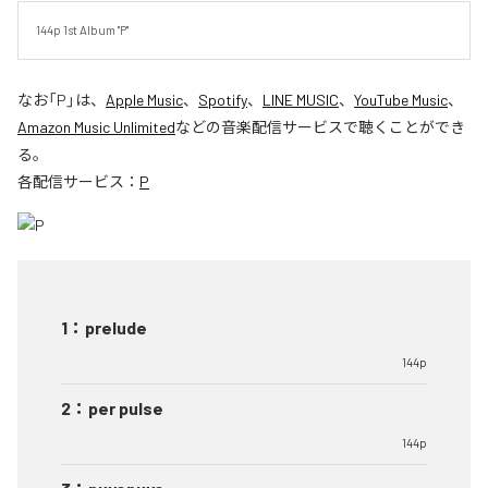
144p 1st Album "P"
なお「
P
」は、
Apple Music
、
Spotify
、
LINE MUSIC
、
YouTube Music
、
Amazon Music Unlimited
などの音楽配信サービスで聴くことができ
る。
各配信サービス：
P
1
：
prelude
144p
2
：
per pulse
144p