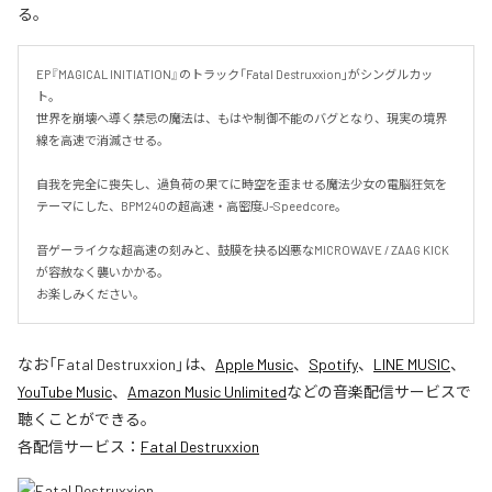
る。
EP『MAGICAL INITIATION』のトラック「Fatal Destruxxion」がシングルカッ
ト。

世界を崩壊へ導く禁忌の魔法は、もはや制御不能のバグとなり、現実の境界
線を高速で消滅させる。

自我を完全に喪失し、過負荷の果てに時空を歪ませる魔法少女の電脳狂気を
テーマにした、BPM240の超高速・高密度J-Speedcore。

音ゲーライクな超高速の刻みと、鼓膜を抉る凶悪なMICROWAVE / ZAAG KICK
が容赦なく襲いかかる。

お楽しみください。
なお「
Fatal Destruxxion
」は、
Apple Music
、
Spotify
、
LINE MUSIC
、
YouTube Music
、
Amazon Music Unlimited
などの音楽配信サービスで
聴くことができる。
各配信サービス：
Fatal Destruxxion