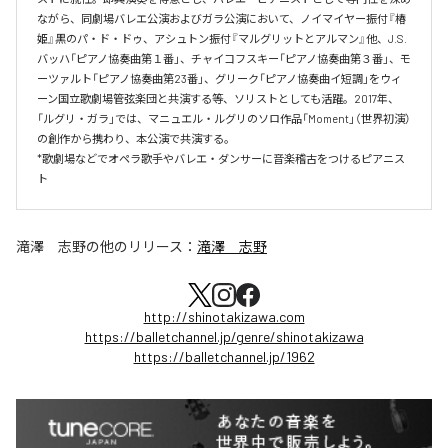
ながら、同劇場バレエ公演およびガラ公演において、ノイマイヤー振付『椿
姫』黒のパ・ド・ドゥ、アシュトン振付『マルグリットとアルマン』他、J.S.
バッハ「ピアノ協奏曲第１番」、チャイコフスキー「ピアノ協奏曲第３番」、モ
ーツァルト「ピアノ協奏曲第23番」、グリーク「ピアノ協奏曲イ短調」をウィ
ーン国立歌劇場管弦楽団と共演する等、ソリストとしても活躍。2017年、
「ルグリ・ガラ」では、マニュエル・ルグリのソロ作品「Moment」（世界初演）
の創作から携わり、本公演で共演する。

*歌劇場などでオペラ歌手やバレエ・ダンサーに音楽稽古をつけるピアニス
ト
滝澤 志野
の他のリリース：
滝澤 志野
http://shinotakizawa.com
https://balletchannel.jp/genre/shinotakizawa
https://balletchannel.jp/1962