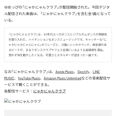
ゆめっぴの「にゃかにゃんクラブ」が配信開始された。今回デジタ
ル配信された楽曲は、「にゃかにゃんクラブ」を含む全1曲となって
いる。
『にゃかにゃんクラブ』は、90年代ユーロダンスとバブルガムダンスの雰囲気
を取り入れた、ハイテンションなダンスミュージックです。キャッチーな「に
ゃかにゃかにゃんにゃん」のフレーズと、力強いシンセサウンド、疾走感のあ
るビートが、まるでダンスクラブやフェス会場にいるような高揚感を演出。
思わず体を動かしたくなる、可愛さとエネルギーが詰まった一曲です。
なお「
にゃかにゃんクラブ
」は、
Apple Music
、
Spotify
、
LINE
MUSIC
、
YouTube Music
、
Amazon Music Unlimited
などの音楽配信サ
ービスで聴くことができる。
各配信サービス：
にゃかにゃんクラブ