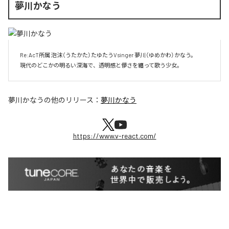
夢川かなう
 Re:AcT所属 泡沫（うたかた）たゆたうVsinger 夢川（ゆめかわ）かなう。

 現代のどこかの明るい深海で、透明感と儚さを纏って歌う少女。
夢川かなう
の他のリリース：
夢川かなう
https://www.v-react.com/