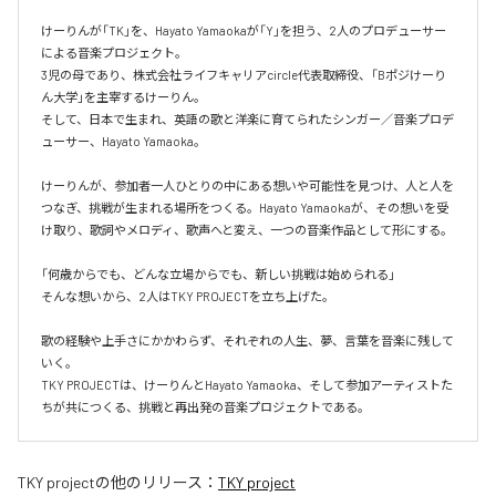
けーりんが「TK」を、Hayato Yamaokaが「Y」を担う、2人のプロデューサー
による音楽プロジェクト。

3児の母であり、株式会社ライフキャリアcircle代表取締役、「Bポジけーり
ん大学」を主宰するけーりん。

そして、日本で生まれ、英語の歌と洋楽に育てられたシンガー／音楽プロデ
ューサー、Hayato Yamaoka。

けーりんが、参加者一人ひとりの中にある想いや可能性を見つけ、人と人を
つなぎ、挑戦が生まれる場所をつくる。Hayato Yamaokaが、その想いを受
け取り、歌詞やメロディ、歌声へと変え、一つの音楽作品として形にする。

「何歳からでも、どんな立場からでも、新しい挑戦は始められる」

そんな想いから、2人はTKY PROJECTを立ち上げた。

歌の経験や上手さにかかわらず、それぞれの人生、夢、言葉を音楽に残して
いく。

TKY PROJECTは、けーりんとHayato Yamaoka、そして参加アーティストた
ちが共につくる、挑戦と再出発の音楽プロジェクトである。
TKY project
の他のリリース：
TKY project