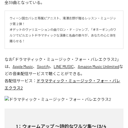
全39曲となっている。
ウィーン国立バレエ専属ピアニスト、滝澤志野が贈るレッスン・ミュージッ
ク第２弾！

オデットのヴァリエーションの曲でロン・ド・ジャンブ、「オネーギン」のワ
ルツでピルエット――ドラマティックな演奏と名曲の数々が、あなたの心と体を
踊らせる！
なお「
ドラマティック・ミュージック・フォー・バレエクラス2
」
は、
Apple Music
、
Spotify
、
LINE MUSIC
、
Amazon Music Unlimited
な
どの音楽配信サービスで聴くことができる。
各配信サービス：
ドラマティック・ミュージック・フォー・バレ
エクラス2
1
：
ウォームアップ ～詩的なワルツ集～ (3/4