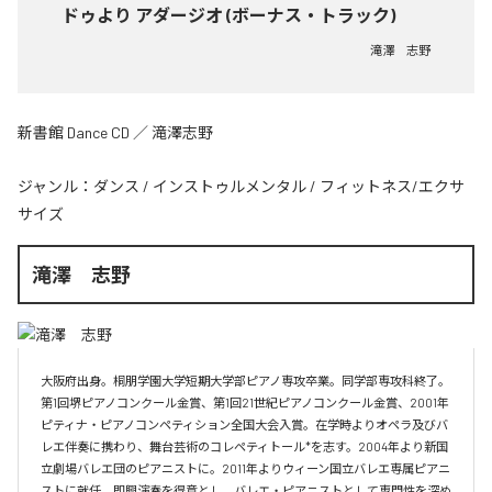
ドゥより アダージオ (ボーナス・トラック)
滝澤 志野
新書館 Dance CD ／ 滝澤志野
ジャンル：
ダンス
/
インストゥルメンタル
/
フィットネス/エクサ
サイズ
滝澤 志野
大阪府出身。桐朋学園大学短期大学部ピアノ専攻卒業。同学部専攻科終了。
第1回堺ピアノコンクール金賞、第1回21世紀ピアノコンクール金賞、2001年
ピティナ・ピアノコンペティション全国大会入賞。在学時よりオペラ及びバ
レエ伴奏に携わり、舞台芸術のコレペティトール*を志す。2004年より新国
立劇場バレエ団のピアニストに。2011年よりウィーン国立バレエ専属ピアニ
ストに就任。即興演奏を得意とし、バレエ・ピアニストとして専門性を深め