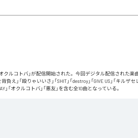
Rの「オクルコトバ」が配信開始された。今回デジタル配信された楽
罪を背負え」「殴りゃいいさ」「SHIT」「destroy」「GIVE US」「キルザ
 AWAY」「オクルコトバ」「悪友」を含む全10曲となっている。
コトバ
」は、
Apple Music
、
Spotify
、
LINE MUSIC
、
YouTube Music
d
などの音楽配信サービスで聴くことができる。
ス：
オクルコトバ