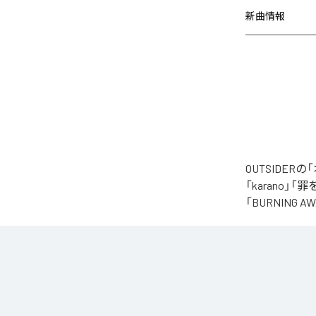
新曲情報
OUTSIDE
「karano」「
「BURNING
なお「
オクル
Music Unlimite
各配信サービ