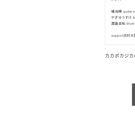
橘 尚輝:guitar voc
やぎ ゆうすけ:bass 
渡邉 圭祐:drum 199
support志村大我:
カカポカジカ