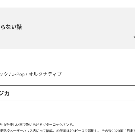
だらない話
ック
/
J-Pop
/
オルタナティブ
ジカ
た曲を優しい声で歌いあげるギターロックバンド。

に音楽学校メーザーハウス内にって結成。 約半年ほど4ピースで活動し、 その後2020年10月ま