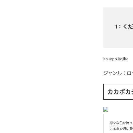
1
：
く
kakapo kajika
ジャンル：
ロ
カカポカ
様々な色を持っ
2017年12月