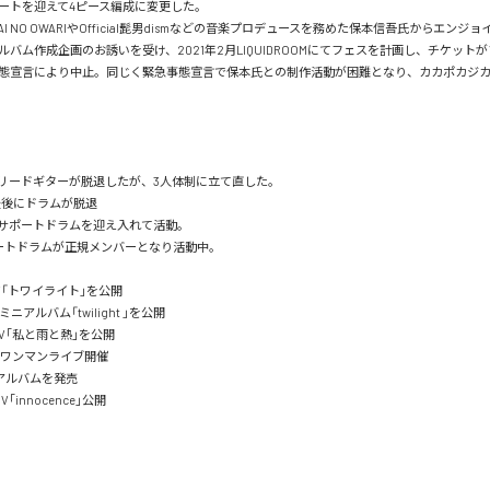
ートを迎えて4ピース編成に変更した。

AI NO OWARIやOfficial髭男dismなどの音楽プロデュースを務めた保本信吾氏からエンジ
バム作成企画のお誘いを受け、2021年2月LIQUIDROOMにてフェスを計画し、チケット
態宣言により中止。同じく緊急事態宣言で保本氏との制作活動が困難となり、カカポカジカは脱
らリードギターが脱退したが、3人体制に立て直した。

最後にドラムが脱退

らサポートドラムを迎え入れて活動。

トドラムが正規メンバーとなり活動中。 

V「トワイライト」を公開

ミニアルバム「twilight 」を公開

MV｢私と雨と熱｣を公開

5日ワンマンライブ開催

ルバムを発売

｢innocence｣公開
