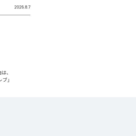
2026.8.7
曲は、
セレブ」
、
Amazon