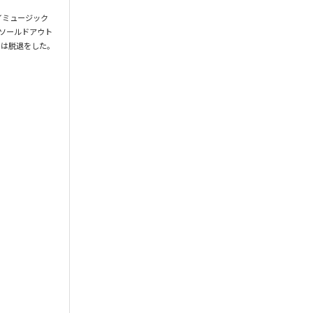
ョイミュージック
がソールドアウト
退をした。
