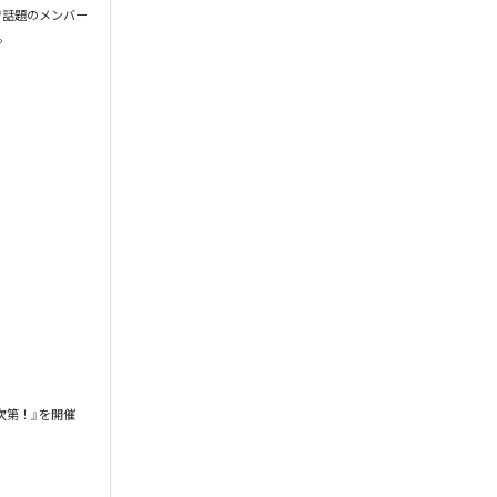
隈で話題のメンバー
。

君次第！』を開催