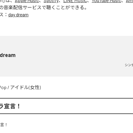
am
」は、
Apple Music
、
Spotify
、
LINE MUSIC
、
YouTube Music
、
Am
の音楽配信サービスで聴くことができる。
ス：
day dream
 dream
シン
Pop
/
アイドル(女性)
ラ宣言！