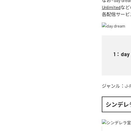
なお「
day dre
Unlimited
など
各配信サービ
1
：
day
ジャンル：
J-
シンデレ