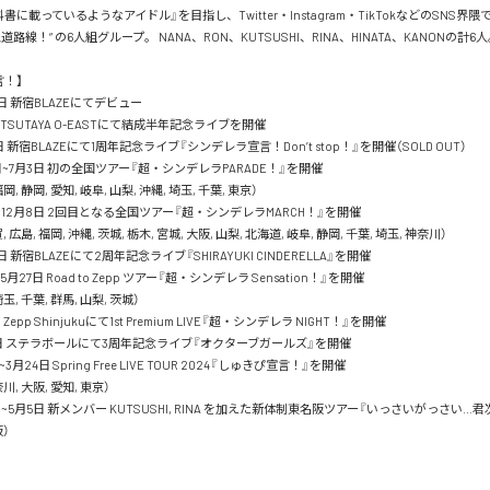
書に載っているようなアイドル』を目指し、Twitter・Instagram・TikTokなどのSNS界
路線！“ の6人組グループ。 NANA、RON、KUTSUSHI、RINA、HINATA、KANONの計6人
！】

2日 新宿BLAZEにてデビュー

日 TSUTAYA O-EASTにて結成半年記念ライブを開催

2日 新宿BLAZEにて1周年記念ライブ『シンデレラ宣言！Don’t stop！』を開催（SOLD OUT）

日~7月3日 初の全国ツアー『超・シンデレラPARADE！』を開催

岡, 静岡, 愛知, 岐阜, 山梨, 沖縄, 埼玉, 千葉, 東京）

日~12月8日 2回目となる全国ツアー『超・シンデレラMARCH！』を開催

, 広島, 福岡, 沖縄, 茨城, 栃木, 宮城, 大阪, 山梨, 北海道, 岐阜, 静岡, 千葉, 埼玉, 神奈川）

日 新宿BLAZEにて2周年記念ライブ『SHIRAYUKI CINDERELLA』を開催

5月27日 Road to Zepp ツアー『超・シンデレラ Sensation！』を開催

玉, 千葉, 群馬, 山梨, 茨城）

Zepp Shinjukuにて1st Premium LIVE『超・シンデレラ NIGHT！』を開催

19日 ステラボールにて3周年記念ライブ『オクターブガールズ』を開催

3月24日 Spring Free LIVE TOUR 2024『しゅきぴ宣言！』を開催

川, 大阪, 愛知, 東京）

日~5月5日 新メンバー KUTSUSHI, RINA を加えた新体制東名阪ツアー『いっさいがっさい…
）
