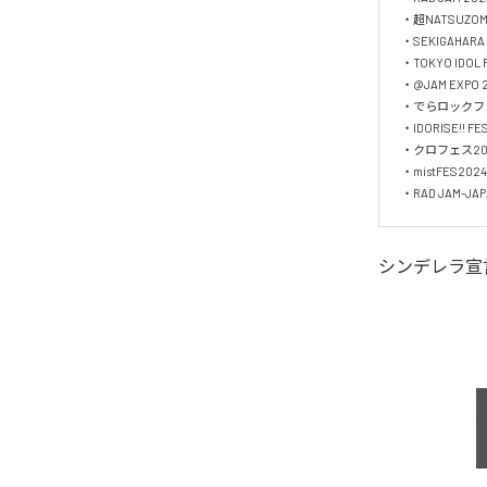
・超NATSUZOME
・SEKIGAHARA I
・TOKYO IDOL F
・@JAM EXPO 2
・でらロックフェ
・IDORISE!! FES
・クロフェス202
・mistFES2024

・RAD JAM-JAPA
シンデレラ宣