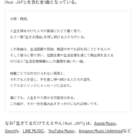
(feat. JAP)」を含む全1曲となっている。
大阪・西成。

人生を諦めかけた人々が最後にたどり着く街で、

もう一度「生きる理由」を探し続ける人たちがいる。

この楽曲は、生活困窮や孤独、絶望の中でも前を向こうとする人々、

そして彼らに寄り添い、住居支援や生活支援を通じて再出発を支える

NPO法人「生活支援機構ALL」の奮闘を描いた一曲。

綺麗ごとでは片付けられない現実と、

それでも人を信じ、手を差し伸べ続ける人たちの姿を、

リアルなリリックとメッセージに込めた。

誰にでも、人生をやり直せる可能性はある。

この曲が、その一歩を踏み出すきっかけになれば幸いです。
なお「
生きてるだけでええやん (feat. JAP)
」は、
Apple Music
、
Spotify
、
LINE MUSIC
、
YouTube Music
、
Amazon Music Unlimited
など