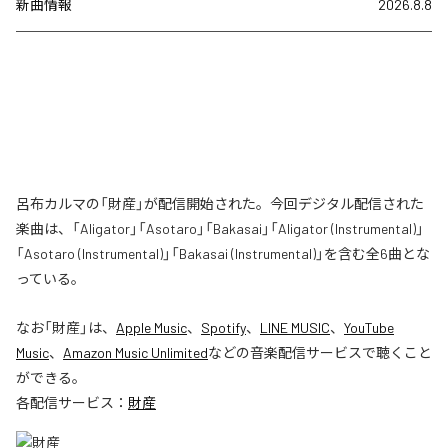
新曲情報
2026.8.8
呂布カルマの「財産」が配信開始された。今回デジタル配信された
楽曲は、「Aligator」「Asotaro」「Bakasai」「Aligator (Instrumental)」
「Asotaro (Instrumental)」「Bakasai (Instrumental)」を含む全6曲とな
っている。
なお「
財産
」は、
Apple Music
、
Spotify
、
LINE MUSIC
、
YouTube
Music
、
Amazon Music Unlimited
などの音楽配信サービスで聴くこと
ができる。
各配信サービス：
財産