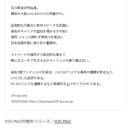
石川県金沢市出身。

横浜の大型crew BAYHOOD所属のMC。

圧倒的な行動力と制作スピードを武器に

過去のキャリアの空白を埋めるかの如く

場所, ジャンル問わず神奈川を拠点に

日本全国を股に掛け日々奮闘中。

ストリートの描写から政治的な事まで.

時にはユーモアを交えながらリリックの振り幅は広い。

過去3度ワンマンLIVEを成功、LIVE BATTLEでも幾多の優勝を誇るなど、
LIVE力にも定評がある。

MC BATTLEでも優勝するなど現場叩き上げのリアルMCである。

official site

YATATERAS https://kamikaze013.stores.jp/
YOS-MAG
の他のリリース：
YOS-MAG