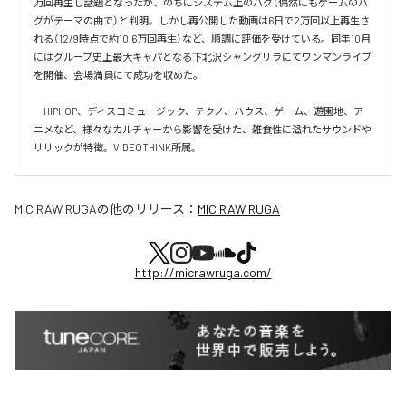
万回再生し話題となったが、のちにシステム上のバグ（偶然にもゲームのバ
グがテーマの曲で）と判明。しかし再公開した動画は6日で2万回以上再生さ
れる（12/9時点で約10.6万回再生）など、順調に評価を受けている。同年10月
にはグループ史上最大キャパとなる下北沢シャングリラにてワンマンライブ
を開催、会場満員にて成功を収めた。

　HIPHOP、ディスコミュージック、テクノ、ハウス、ゲーム、遊園地、ア
ニメなど、様々なカルチャーから影響を受けた、雑食性に溢れたサウンドや
リリックが特徴。VIDEOTHINK所属。
MIC RAW RUGA
の他のリリース：
MIC RAW RUGA
http://micrawruga.com/