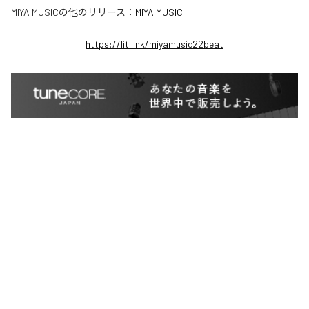
MIYA MUSIC
の他のリリース：
MIYA MUSIC
https://lit.link/miyamusic22beat