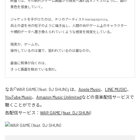
終盤では、その断片がゲーム画面から現実へ漏れ出すノイズのように、曲の
景色を侵食していく。

ジャケットを手がけたのは、チリのアーティストmariapepinos。

兵士の姿を光の粒子のように描き出し、人間の命がゲーム上のキャラクター
や標的データへ置き換えられていくような感覚を視覚化している。

現実か、ゲームか。

操作しているのは誰で、狙われているのは誰なのか。

最後に照準が向くのは、

きっと画面を眺めている側だ。
なお「
WAR GAME (feat. DJ SHUN)
」は、
Apple Music
、
LINE MUSIC
、
YouTube Music
、
Amazon Music Unlimited
などの音楽配信サービスで
聴くことができる。
各配信サービス：
WAR GAME (feat. DJ SHUN)