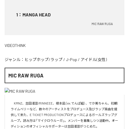
1
：
MANGA HEAD
MIC RAW RUGA
VIDEOTHINK
ジャンル：
ヒップホップ/ラップ
/
J-Pop
/
アイドル(女性)
MIC RAW RUGA
　KMNZ、吉田凜音/RINNEEE、根本凪（ex.でんぱ組）、でか美ちゃん、初期
ライムベリーなど、数々のアーティストをプロデュース及びラップ楽曲を提
供して来た、E TICKET PRODUCTIONプロデュースによるガールズラップグ
ループ。読み方は「マイクロウルーガ」。メンバーを募集しつつ活動中。オー
ディションのオフィシャルサポーターは吉田凜音がつとめた。
