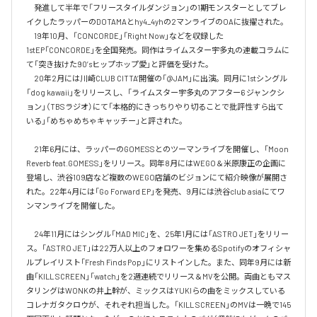
　発進して半年で「フリースタイルダンジョン」の1期モンスターとしてブレ
イクしたラッパーのDOTAMAとhy4_4yhの2マンライブのOAに抜擢された。

　19年10月、「CONCORDE」「Right Now」などを収録した
1stEP「CONCORDE」を全国発売。同作はライムスター宇多丸の連載コラムに
て「突き抜けた90’sヒップホップ愛」と評価を受けた。

　20年2月には川崎CLUB CITTA’開催の「@JAM」に出演。同月に1stシングル
「dog kawaii」をリリースし、「ライムスター宇多丸のアフター6 ジャンクシ
ョン」（TBSラジオ）にて「本格的にきっちりやり切ることで批評性すら出て
いる」「めちゃめちゃキャッチー」と評された。

　21年6月には、ラッパーのGOMESSとのツーマンライブを開催し、「Moon 
Reverb feat.GOMESS」をリリース。同年8月にはWEGO＆米原康正の企画に
登場し、渋谷109店など複数のWEGO店舗のビジョンにて紹介映像が展開さ
れた。22年4月には「Go Forward EP」を発売、9月には渋谷club asiaにてワ
ンマンライブを開催した。

　24年11月にはシングル「MAD MIC」を、25年1月には「ASTRO JET」をリリー
ス。「ASTRO JET」は22万人以上のフォロワーを集めるSpotifyのオフィシャ
ルプレイリスト「Fresh Finds Pop」にリストインした。また、同年9月には新
曲「KILL SCREEN」「watch」を2週連続でリリース＆MVを公開。両曲ともマス
タリングはWONKの井上幹が、ミックスはYUKIらの曲をミックスしている
コレナガタクロウが、それぞれ担当した。「KILL SCREEN」のMVは一晩で145