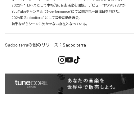
2022年 "TERRA" として本格的に音楽活動を開始。 デビュー作の "ABYSS" が
YouTubeチャンネル "03-performance" にて公開され一躍注目を浴びた。 
2024年 "Sadboiterra" として音楽活動を再会。

若手ながらシーンに欠かせない存在となっている。
Sadboiterra
の他のリリース：
Sadboiterra