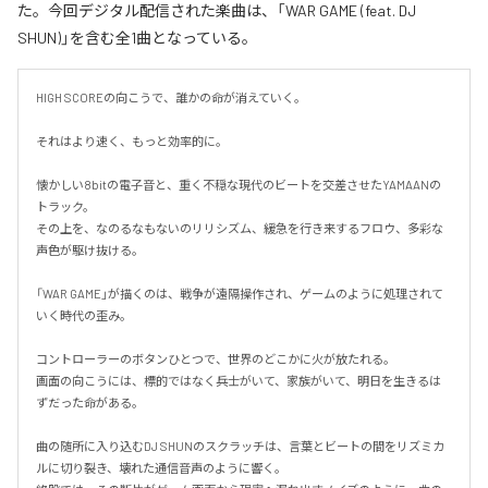
た。今回デジタル配信された楽曲は、「WAR GAME (feat. DJ
SHUN)」を含む全1曲となっている。
HIGH SCOREの向こうで、誰かの命が消えていく。

それはより速く、もっと効率的に。

懐かしい8bitの電子音と、重く不穏な現代のビートを交差させたYAMAANの
トラック。

その上を、なのるなもないのリリシズム、緩急を行き来するフロウ、多彩な
声色が駆け抜ける。

「WAR GAME」が描くのは、戦争が遠隔操作され、ゲームのように処理されて
いく時代の歪み。

コントローラーのボタンひとつで、世界のどこかに火が放たれる。

画面の向こうには、標的ではなく兵士がいて、家族がいて、明日を生きるは
ずだった命がある。

曲の随所に入り込むDJ SHUNのスクラッチは、言葉とビートの間をリズミカ
ルに切り裂き、壊れた通信音声のように響く。
