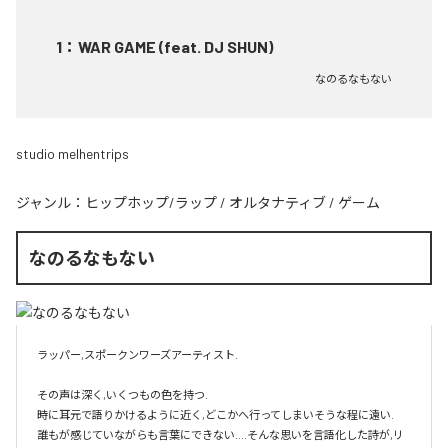
1
：
WAR GAME (feat. DJ SHUN)
なのるなもない
studio melhentrips
ジャンル：
ヒップホップ/ラップ
/
オルタナティブ
/
ゲーム
なのるなもない
ラッパー,スポークンワーズアーティスト.

その声は深く,いくつもの色を持つ.

時に耳元で語りかけるように近く,どこかへ行ってしまいそうな程に遠い.

誰もが感じていながらも言葉にできない....そんな思いを言語化した詩が,リ