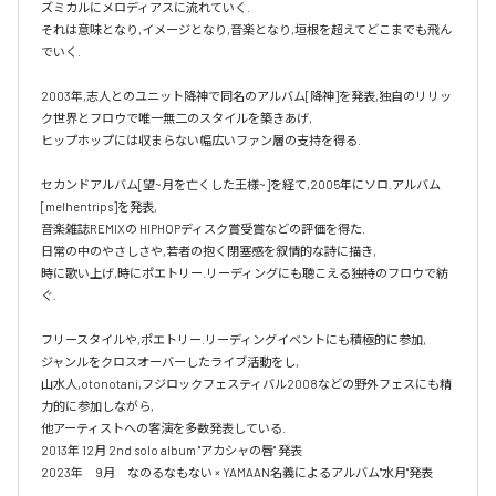
ズミカルにメロディアスに流れていく.

それは意味となり,イメージとなり,音楽となり,垣根を超えてどこまでも飛ん
でいく.

2003年,志人とのユニット降神で同名のアルバム[降神]を発表,独自のリリッ
ク世界とフロウで唯一無二のスタイルを築きあげ,

ヒップホップには収まらない幅広いファン層の支持を得る.

セカンドアルバム[望~月を亡くした王様~]を経て,2005年にソロ.アルバム 
[melhentrips]を発表,

音楽雑誌REMIXの HIPHOPディスク賞受賞などの評価を得た.

日常の中のやさしさや,若者の抱く閉塞感を叙情的な詩に描き,

時に歌い上げ,時にポエトリー.リーディングにも聴こえる独特のフロウで紡
ぐ.

フリースタイルや,ポエトリー.リーディングイベントにも積極的に参加,

ジャンルをクロスオーバーしたライブ活動をし,

山水人,otonotani,フジロックフェスティバル2008などの野外フェスにも精
力的に参加しながら,

他アーティストへの客演を多数発表している.

2013年 12月 2nd solo album "アカシャの唇" 発表

2023年　9月　なのるなもない × YAMAAN名義によるアルバム"水月"発表