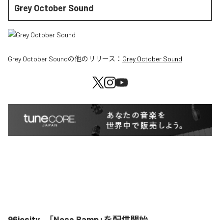
Grey October Sound
Grey October Sound
の他のリリース：
Grey October Sound
96iosity、「Nose Bamp」を配信開始