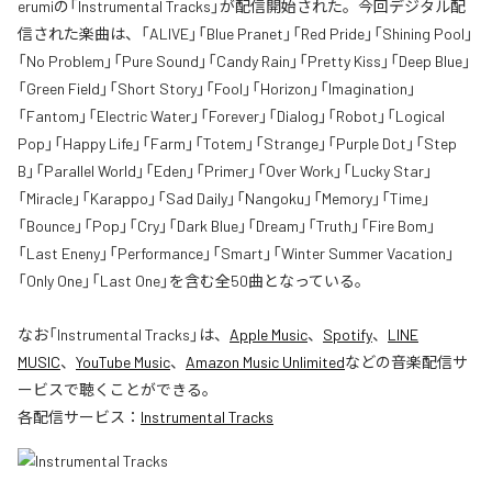
erumiの「Instrumental Tracks」が配信開始された。今回デジタル配
信された楽曲は、「ALIVE」「Blue Pranet」「Red Pride」「Shining Pool」
「No Problem」「Pure Sound」「Candy Rain」「Pretty Kiss」「Deep Blue」
「Green Field」「Short Story」「Fool」「Horizon」「Imagination」
「Fantom」「Electric Water」「Forever」「Dialog」「Robot」「Logical
Pop」「Happy Life」「Farm」「Totem」「Strange」「Purple Dot」「Step
B」「Parallel World」「Eden」「Primer」「Over Work」「Lucky Star」
「Miracle」「Karappo」「Sad Daily」「Nangoku」「Memory」「Time」
「Bounce」「Pop」「Cry」「Dark Blue」「Dream」「Truth」「Fire Bom」
「Last Eneny」「Performance」「Smart」「Winter Summer Vacation」
「Only One」「Last One」を含む全50曲となっている。
なお「
Instrumental Tracks
」は、
Apple Music
、
Spotify
、
LINE
MUSIC
、
YouTube Music
、
Amazon Music Unlimited
などの音楽配信サ
ービスで聴くことができる。
各配信サービス：
Instrumental Tracks