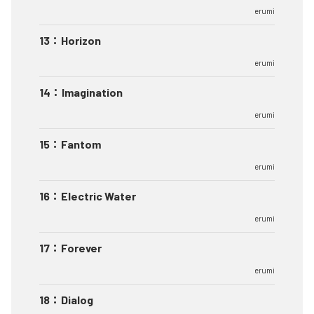
erumi
13
：
Horizon
erumi
14
：
Imagination
erumi
15
：
Fantom
erumi
16
：
Electric Water
erumi
17
：
Forever
erumi
18
：
Dialog