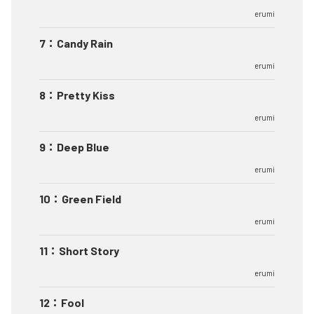
erumi
7
：
Candy Rain
erumi
8
：
Pretty Kiss
erumi
9
：
Deep Blue
erumi
10
：
Green Field
erumi
11
：
Short Story
erumi
12
：
Fool