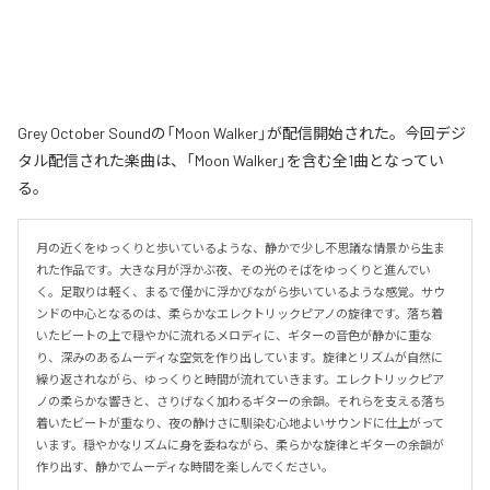
Grey October Soundの「Moon Walker」が配信開始された。今回デジ
タル配信された楽曲は、「Moon Walker」を含む全1曲となってい
る。
月の近くをゆっくりと歩いているような、静かで少し不思議な情景から生ま
れた作品です。大きな月が浮かぶ夜、その光のそばをゆっくりと進んでい
く。足取りは軽く、まるで僅かに浮かびながら歩いているような感覚。サウ
ンドの中心となるのは、柔らかなエレクトリックピアノの旋律です。落ち着
いたビートの上で穏やかに流れるメロディに、ギターの音色が静かに重な
り、深みのあるムーディな空気を作り出しています。旋律とリズムが自然に
繰り返されながら、ゆっくりと時間が流れていきます。エレクトリックピア
ノの柔らかな響きと、さりげなく加わるギターの余韻。それらを支える落ち
着いたビートが重なり、夜の静けさに馴染む心地よいサウンドに仕上がって
います。穏やかなリズムに身を委ねながら、柔らかな旋律とギターの余韻が
作り出す、静かでムーディな時間を楽しんでください。