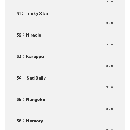
erumi
31
：
Lucky Star
erumi
32
：
Miracle
erumi
33
：
Karappo
erumi
34
：
Sad Daily
erumi
35
：
Nangoku
erumi
36
：
Memory
erumi