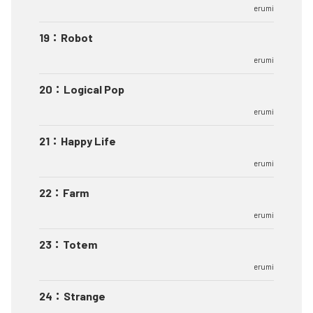
erumi
19
：
Robot
erumi
20
：
Logical Pop
erumi
21
：
Happy Life
erumi
22
：
Farm
erumi
23
：
Totem
erumi
24
：
Strange