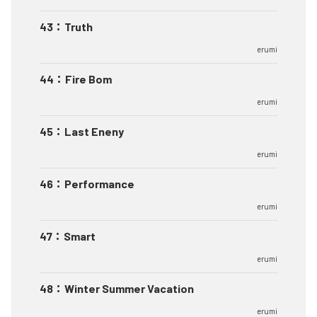
43
：
Truth
erumi
44
：
Fire Bom
erumi
45
：
Last Eneny
erumi
46
：
Performance
erumi
47
：
Smart
erumi
48
：
Winter Summer Vacation
erumi