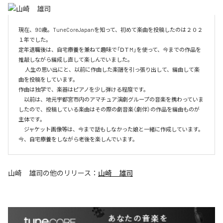
現在、90歳。TuneCoreJapanを知って、初めて楽曲を投稿したのは２０２
１年でした。

定年退職後は、自宅療養を兼ねて趣味で「ⅮＴM」を使って、今までの作品を
推敲しながら編成し直して楽しんでいました。

　 人生の思い出にと、以前に作曲した楽譜を引っ張り出して、編曲して楽
曲を投稿をしています。

作曲は独学で、楽器はピアノを少し弾ける程度です。

　以前は、地元宇都宮市内のアマチュア演劇グループの音楽を携わっていま
したので、投稿している楽曲はその際の劇音楽（劇伴）の作品を編曲ものが
主体です。

　ジャケット画像等は、今まで話もしなかった娘と一緒に作成しています。
今、自宅療養をしながら老後を楽しんでいます。
山崎 雄司
の他のリリース：
山崎 雄司