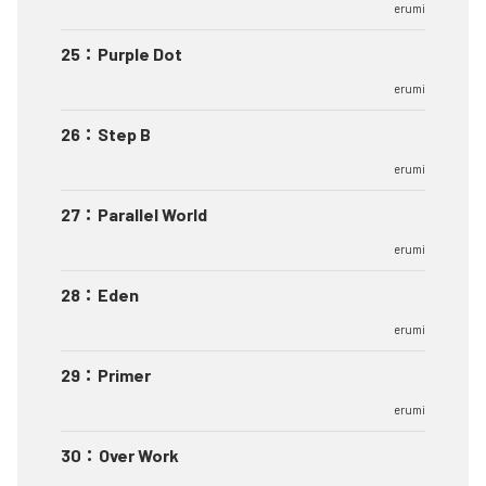
erumi
25
：
Purple Dot
erumi
26
：
Step B
erumi
27
：
Parallel World
erumi
28
：
Eden
erumi
29
：
Primer
erumi
30
：
Over Work