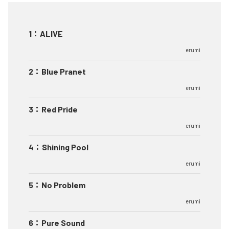
1
：
ALIVE
erumi
2
：
Blue Pranet
erumi
3
：
Red Pride
erumi
4
：
Shining Pool
erumi
5
：
No Problem
erumi
6
：
Pure Sound