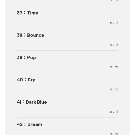
37
：
Time
erumi
38
：
Bounce
erumi
39
：
Pop
erumi
40
：
Cry
erumi
41
：
Dark Blue
erumi
42
：
Dream
erumi